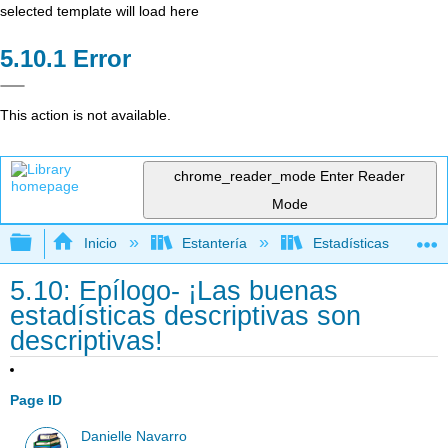
selected template will load here
Error
This action is not available.
chrome_reader_mode
Enter Reader
Mode
Expandir/contraer jerarquía global
Inicio
Estantería
Estadísticas
5.10: Epílogo- ¡Las buenas
estadísticas descriptivas son
descriptivas!
Page ID
Danielle Navarro