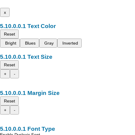
x
Text Color
Reset
Bright
Blues
Gray
Inverted
Text Size
Reset
+
-
Margin Size
Reset
+
-
Font Type
Enable Dyslexic Font