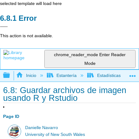
selected template will load here
Error
This action is not available.
chrome_reader_mode
Enter Reader
Mode
Expandir/contraer jerarquía global
Inicio
Estantería
Estadísticas
6.8: Guardar archivos de imagen
usando R y Rstudio
Page ID
Danielle Navarro
University of New South Wales