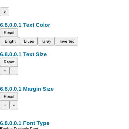
x
Text Color
Reset
Bright
Blues
Gray
Inverted
Text Size
Reset
+
-
Margin Size
Reset
+
-
Font Type
Enable Dyslexic Font