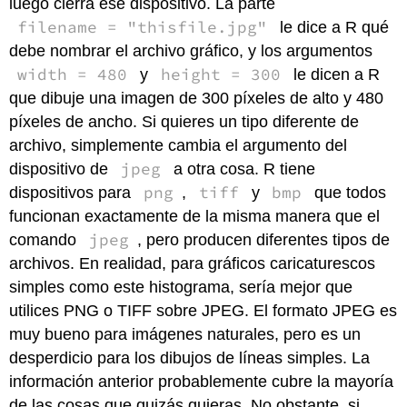
luego cierra ese dispositivo. La parte
filename = "thisfile.jpg"
le dice a R qué
debe nombrar el archivo gráfico, y los argumentos
width = 480
height = 300
y
le dicen a R
que dibuje una imagen de 300 píxeles de alto y 480
píxeles de ancho. Si quieres un tipo diferente de
archivo, simplemente cambia el argumento del
jpeg
dispositivo de
a otra cosa. R tiene
png
tiff
bmp
dispositivos para
,
y
que todos
funcionan exactamente de la misma manera que el
jpeg
comando
, pero producen diferentes tipos de
archivos. En realidad, para gráficos caricaturescos
simples como este histograma, sería mejor que
utilices PNG o TIFF sobre JPEG. El formato JPEG es
muy bueno para imágenes naturales, pero es un
desperdicio para los dibujos de líneas simples. La
información anterior probablemente cubre la mayoría
de las cosas que quizás quieras. No obstante, si