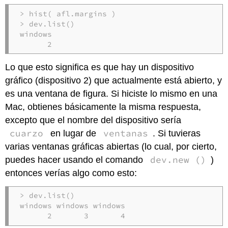
> hist( afl.margins )

> dev.list()

windows 

      2
Lo que esto significa es que hay un dispositivo
gráfico (dispositivo 2) que actualmente está abierto, y
es una ventana de figura. Si hiciste lo mismo en una
Mac, obtienes básicamente la misma respuesta,
excepto que el nombre del dispositivo sería
cuarzo
ventanas
en lugar de
. Si tuvieras
varias ventanas gráficas abiertas (lo cual, por cierto,
dev.new ()
puedes hacer usando el comando
)
entonces verías algo como esto:
> dev.list()

windows windows windows  

      2       3       4 