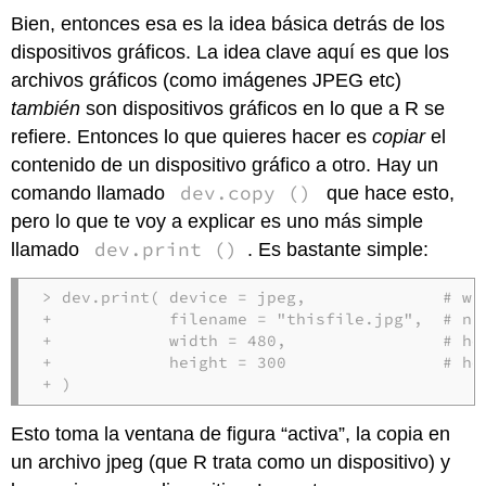
Bien, entonces esa es la idea básica detrás de los
dispositivos gráficos. La idea clave aquí es que los
archivos gráficos (como imágenes JPEG etc)
también
son dispositivos gráficos en lo que a R se
refiere. Entonces lo que quieres hacer es
copiar
el
contenido de un dispositivo gráfico a otro. Hay un
dev.copy ()
comando llamado
que hace esto,
pero lo que te voy a explicar es uno más simple
dev.print ()
llamado
. Es bastante simple:
> dev.print( device = jpeg,              # wha
+            filename = "thisfile.jpg",  # nam
+            width = 480,                # how
+            height = 300                # how
+ )
Esto toma la ventana de figura “activa”, la copia en
un archivo jpeg (que R trata como un dispositivo) y