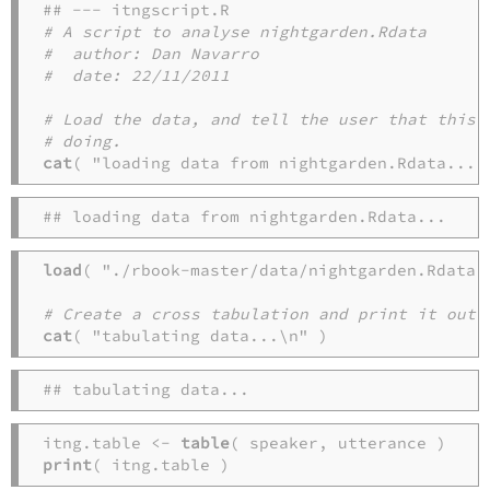
# A script to analyse nightgarden.Rdata
#  author: Dan Navarro
#  date: 22/11/2011
# Load the data, and tell the user that this 
# doing. 
cat
( "loading data from nightgarden.Rdata...\
## loading data from nightgarden.Rdata...
load
( "./rbook-master/data/nightgarden.Rdata" 
# Create a cross tabulation and print it out:
cat
( "tabulating data...\n" )
## tabulating data...
itng.table <- 
table
print
( itng.table )