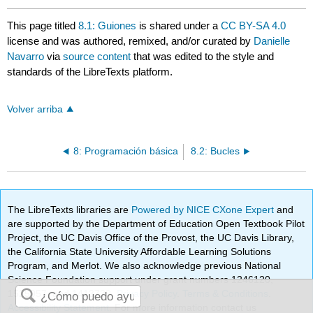
This page titled
8.1: Guiones
is shared under a
CC BY-SA 4.0
license and was authored, remixed, and/or curated by
Danielle
Navarro
via
source content
that was edited to the style and
standards of the LibreTexts platform.
Volver arriba
8: Programación básica
8.2: Bucles
The LibreTexts libraries are
Powered by NICE CXone Expert
and
are supported by the Department of Education Open Textbook Pilot
Project, the UC Davis Office of the Provost, the UC Davis Library,
the California State University Affordable Learning Solutions
Program, and Merlot. We also acknowledge previous National
Science Foundation support under grant numbers 1246120,
1525057, and 1413739.
Privacy Policy
.
Terms & Conditions
.
Accessibility Statement
. For more information contact us