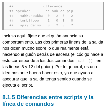
##              utterance

## speaker       ee onk oo pip

##   makka-pakka  0   2  0   2

##   tombliboo    1   0  1   0

##   upsy-daisy   0   2  0   2
Incluso aquí, fíjate que el guión anuncia su
comportamiento. Las dos primeras líneas de la salida
nos dicen mucho sobre lo que realmente está
haciendo el guión detrás de escena (el código hace a
cat ()
esto corresponde a los dos comandos
en
las líneas 8 y 12 del guión). Por lo general, es una
idea bastante buena hacer esto, ya que ayuda a
asegurar que la salida tenga sentido cuando se
ejecuta el script.
Diferencias entre scripts y la
línea de comandos