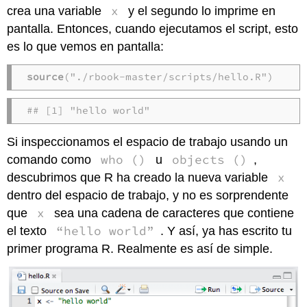
x
crea una variable
y el segundo lo imprime en
pantalla. Entonces, cuando ejecutamos el script, esto
es lo que vemos en pantalla:
source
("./rbook-master/scripts/hello.R")
## [1] "hello world"
Si inspeccionamos el espacio de trabajo usando un
who ()
objects ()
comando como
u
,
x
descubrimos que R ha creado la nueva variable
dentro del espacio de trabajo, y no es sorprendente
x
que
sea una cadena de caracteres que contiene
“hello world”
el texto
. Y así, ya has escrito tu
primer programa R. Realmente es así de simple.