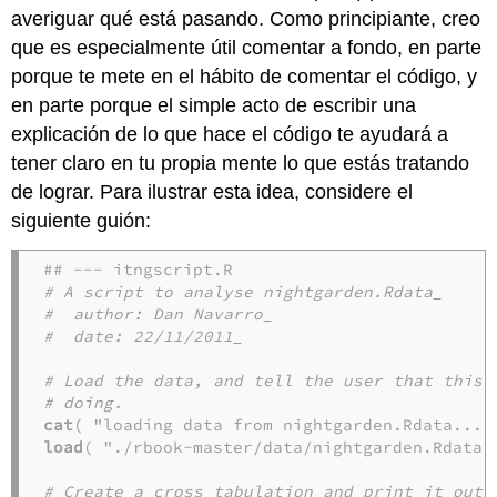
averiguar qué está pasando. Como principiante, creo
que es especialmente útil comentar a fondo, en parte
porque te mete en el hábito de comentar el código, y
en parte porque el simple acto de escribir una
explicación de lo que hace el código te ayudará a
tener claro en tu propia mente lo que estás tratando
de lograr. Para ilustrar esta idea, considere el
siguiente guión:
# A script to analyse nightgarden.Rdata_
#  author: Dan Navarro_
#  date: 22/11/2011_
# Load the data, and tell the user that this 
# doing. 
cat
load
( "./rbook-master/data/nightgarden.Rdata" 
# Create a cross tabulation and print it out: