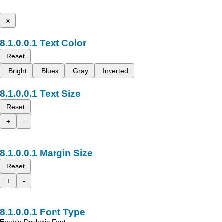
x
Text Color
Reset
Bright
Blues
Gray
Inverted
Text Size
Reset
+
-
Margin Size
Reset
+
-
Font Type
Enable Dyslexic Font