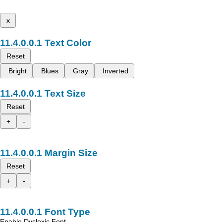
x
Text Color
Reset
Bright
Blues
Gray
Inverted
Text Size
Reset
+
-
Margin Size
Reset
+
-
Font Type
Enable Dyslexic Font