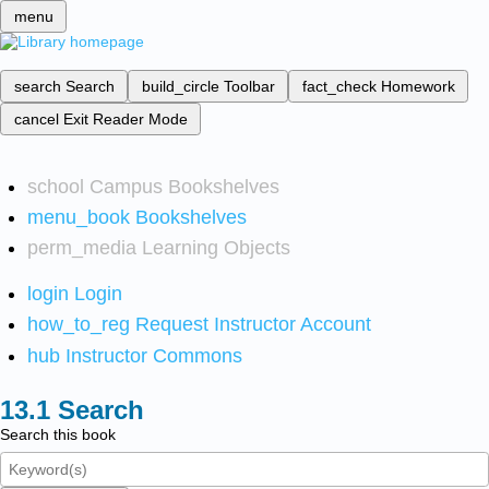
menu
search
Search
build_circle
Toolbar
fact_check
Homework
cancel
Exit Reader Mode
school
Campus Bookshelves
menu_book
Bookshelves
perm_media
Learning Objects
login
Login
how_to_reg
Request Instructor Account
hub
Instructor Commons
Search
Search this book