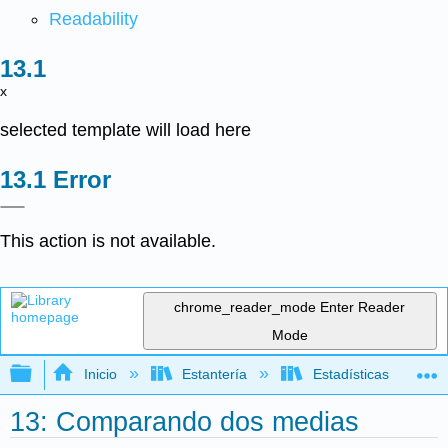
Readability
x
selected template will load here
Error
This action is not available.
chrome_reader_mode
Enter Reader
Mode
Expandir/contraer jerarquía global
Inicio
Estantería
Estadísticas
13: Comparando dos medias