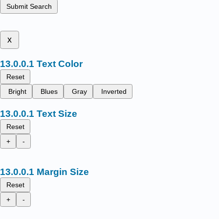
Submit Search
x
Text Color
Reset
Bright
Blues
Gray
Inverted
Text Size
Reset
+
-
Margin Size
Reset
+
-