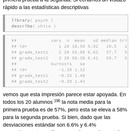
rápido a las estadísticas descriptivas
library
describe
( chico )
##             vars  n  mean   sd median trimm
## id*            1 20 10.50 5.92   10.5   10.
## grade_test1    2 20 56.98 6.62   57.7   56.
## grade_test2    3 20 58.38 6.41   59.7   58.
##             kurtosis   se

## id*            -1.38 1.32

## grade_test1    -0.35 1.48

## grade_test2    -0.39 1.43
vemos que esta impresión parece estar apoyada. En
196
todos los 20 alumnos
la nota media para la
primera prueba es de 57%, pero esta se eleva a 58%
para la segunda prueba. Si bien, dado que las
desviaciones estándar son 6.6% y 6.4%