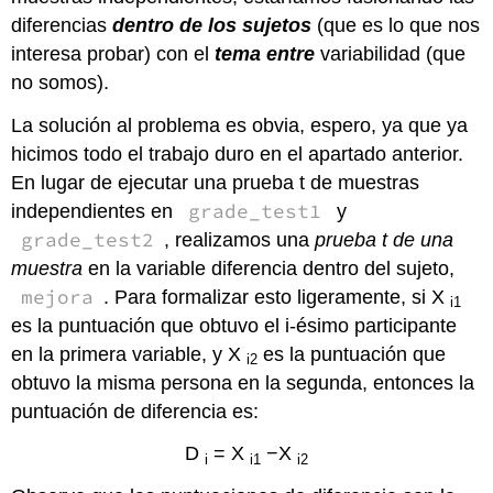
diferencias
dentro de los sujetos
(que es lo que nos
interesa probar) con el
tema entre
variabilidad (que
no somos).
La solución al problema es obvia, espero, ya que ya
hicimos todo el trabajo duro en el apartado anterior.
En lugar de ejecutar una prueba t de muestras
grade_test1
independientes en
y
grade_test2
, realizamos una
prueba t de una
muestra
en la variable diferencia dentro del sujeto,
mejora
. Para formalizar esto ligeramente, si X
i1
es la puntuación que obtuvo el i-ésimo participante
en la primera variable, y X
es la puntuación que
i2
obtuvo la misma persona en la segunda, entonces la
puntuación de diferencia es:
D
= X
−X
i
i1
i2