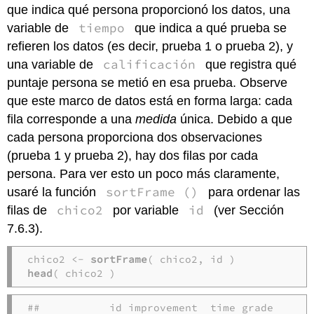
que indica qué persona proporcionó los datos, una
tiempo
variable de
que indica a qué prueba se
refieren los datos (es decir, prueba 1 o prueba 2), y
calificación
una variable de
que registra qué
puntaje persona se metió en esa prueba. Observe
que este marco de datos está en forma larga: cada
fila corresponde a una
medida
única. Debido a que
cada persona proporciona dos observaciones
(prueba 1 y prueba 2), hay dos filas por cada
persona. Para ver esto un poco más claramente,
sortFrame ()
usaré la función
para ordenar las
chico2
id
filas de
por variable
(ver Sección
7.6.3).
chico2 <- 
sortFrame
head
( chico2 )
##           id improvement  time grade
