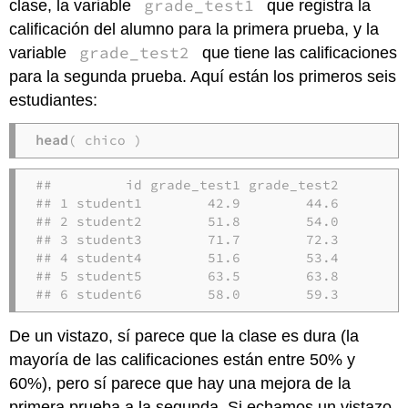
grade_test1
clase, la variable
que registra la
calificación del alumno para la primera prueba, y la
grade_test2
variable
que tiene las calificaciones
para la segunda prueba. Aquí están los primeros seis
estudiantes:
head
( chico )
##         id grade_test1 grade_test2

## 1 student1        42.9        44.6

## 2 student2        51.8        54.0

## 3 student3        71.7        72.3

## 4 student4        51.6        53.4

## 5 student5        63.5        63.8

## 6 student6        58.0        59.3
De un vistazo, sí parece que la clase es dura (la
mayoría de las calificaciones están entre 50% y
60%), pero sí parece que hay una mejora de la
primera prueba a la segunda. Si echamos un vistazo