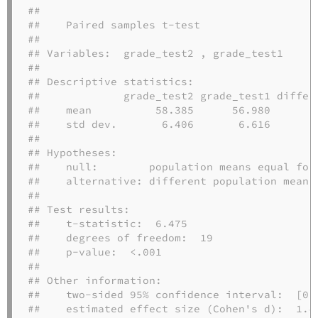
## 

##    Paired samples t-test 

## 

## Variables:  grade_test2 , grade_test1 

## 

## Descriptive statistics: 

##             grade_test2 grade_test1 differe
##    mean          58.385      56.980      1.
##    std dev.       6.406       6.616      0.
## 

## Hypotheses: 

##    null:        population means equal for 
##    alternative: different population means 
## 

## Test results: 

##    t-statistic:  6.475 

##    degrees of freedom:  19 

##    p-value:  <.001 

## 

## Other information: 

##    two-sided 95% confidence interval:  [0.9
##    estimated effect size (Cohen's d):  1.4