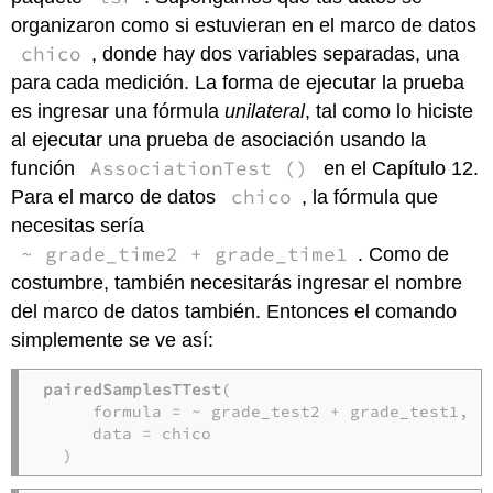
organizaron como si estuvieran en el marco de datos
chico
, donde hay dos variables separadas, una
para cada medición. La forma de ejecutar la prueba
es ingresar una fórmula
unilateral
, tal como lo hiciste
al ejecutar una prueba de asociación usando la
AssociationTest ()
función
en el Capítulo 12.
chico
Para el marco de datos
, la fórmula que
necesitas sería
~ grade_time2 + grade_time1
. Como de
costumbre, también necesitarás ingresar el nombre
del marco de datos también. Entonces el comando
simplemente se ve así:
pairedSamplesTTest
( 

     formula = ~ grade_test2 + grade_test1, 
#
     data = chico                           
#
  )