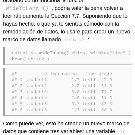
olvidado cómo funciona la función
WideToLong ()
, podría valer la pena volver a
leer rápidamente la Sección 7.7. Suponiendo que lo
hayas hecho, o que ya te sientas cómodo con la
remodelación de datos, lo usaré para crear un nuevo
chico2
marco de datos llamado
:
chico2 <- 
wideToLong
head
( chico2 )
##         id improvement  time grade

## 1 student1         1.7 test1  42.9

## 2 student2         2.2 test1  51.8

## 3 student3         0.6 test1  71.7

## 4 student4         1.8 test1  51.6

## 5 student5         0.3 test1  63.5

## 6 student6         1.3 test1  58.0
Como puede ver, esto ha creado un nuevo marco de
id
datos que contiene tres variables: una variable