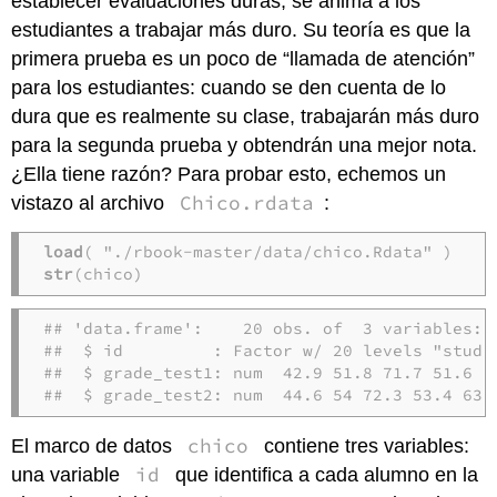
establecer evaluaciones duras, se anima a los
estudiantes a trabajar más duro. Su teoría es que la
primera prueba es un poco de “llamada de atención”
para los estudiantes: cuando se den cuenta de lo
dura que es realmente su clase, trabajarán más duro
para la segunda prueba y obtendrán una mejor nota.
¿Ella tiene razón? Para probar esto, echemos un
Chico.rdata
vistazo al archivo
:
load
str
(chico)
## 'data.frame':    20 obs. of  3 variables:

##  $ id         : Factor w/ 20 levels "stude
##  $ grade_test1: num  42.9 51.8 71.7 51.6 63
##  $ grade_test2: num  44.6 54 72.3 53.4 63.
chico
El marco de datos
contiene tres variables:
id
una variable
que identifica a cada alumno en la