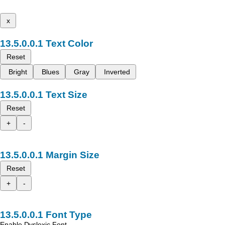
x
Text Color
Reset
Bright
Blues
Gray
Inverted
Text Size
Reset
+
-
Margin Size
Reset
+
-
Font Type
Enable Dyslexic Font