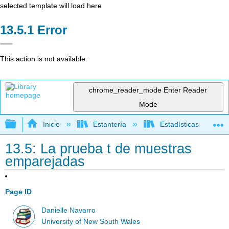
selected template will load here
Error
This action is not available.
chrome_reader_mode
Enter Reader
Mode
Expandir/contraer jerarquía global
Inicio
Estantería
Estadísticas
13.5: La prueba t de muestras
emparejadas
Page ID
Danielle Navarro
University of New South Wales