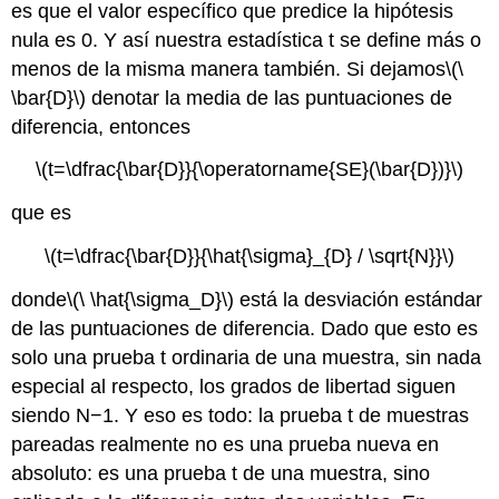
es que el valor específico que predice la hipótesis
nula es 0. Y así nuestra estadística t se define más o
menos de la misma manera también. Si dejamos
\(\
\bar{D}\)
denotar la media de las puntuaciones de
diferencia, entonces
\(t=\dfrac{\bar{D}}{\operatorname{SE}(\bar{D})}\)
que es
\(t=\dfrac{\bar{D}}{\hat{\sigma}_{D} / \sqrt{N}}\)
donde
\(\ \hat{\sigma_D}\)
está la desviación estándar
de las puntuaciones de diferencia. Dado que esto es
solo una prueba t ordinaria de una muestra, sin nada
especial al respecto, los grados de libertad siguen
siendo N−1. Y eso es todo: la prueba t de muestras
pareadas realmente no es una prueba nueva en
absoluto: es una prueba t de una muestra, sino