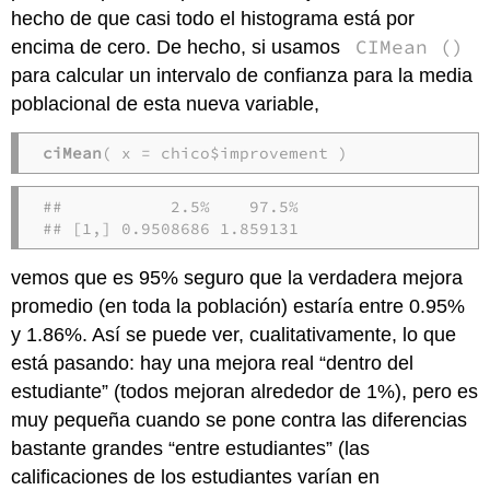
hecho de que casi todo el histograma está por
CIMean ()
encima de cero. De hecho, si usamos
para calcular un intervalo de confianza para la media
poblacional de esta nueva variable,
ciMean
( x = chico$improvement )
##           2.5%    97.5%

## [1,] 0.9508686 1.859131
vemos que es 95% seguro que la verdadera mejora
promedio (en toda la población) estaría entre 0.95%
y 1.86%. Así se puede ver, cualitativamente, lo que
está pasando: hay una mejora real “dentro del
estudiante” (todos mejoran alrededor de 1%), pero es
muy pequeña cuando se pone contra las diferencias
bastante grandes “entre estudiantes” (las
calificaciones de los estudiantes varían en