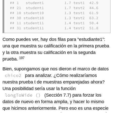
## 1   student1         1.7 test1  42.9

## 21  student1         1.7 test2  44.6

## 10 student10         1.3 test1  61.9

## 30 student10         1.3 test2  63.2

## 11 student11         1.4 test1  50.4

## 31 student11         1.4 test2  51.8
Como puedes ver, hay dos filas para “estudiante1”:
una que muestra su calificación en la primera prueba
y la otra muestra su calificación en la segunda
197
prueba.
Bien, supongamos que nos dieron el marco de datos
chico2
para analizar. ¿Cómo realizaríamos
nuestra prueba t de muestras emparejadas ahora?
Una posibilidad sería usar la función
longToWide ()
(Sección 7.7) para forzar los
datos de nuevo en forma amplia, y hacer lo mismo
que hicimos anteriormente. Pero eso es una especie