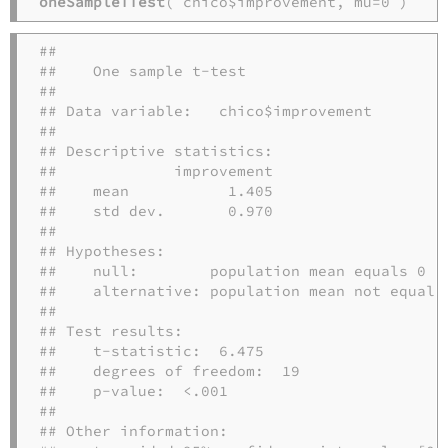
oneSampleTTest
( chico$improvement, mu=0 )
## 

##    One sample t-test 

## 

## Data variable:   chico$improvement 

## 

## Descriptive statistics: 

##             improvement

##    mean           1.405

##    std dev.       0.970

## 

## Hypotheses: 

##    null:        population mean equals 0 

##    alternative: population mean not equal t
## 

## Test results: 

##    t-statistic:  6.475 

##    degrees of freedom:  19 

##    p-value:  <.001 

## 

## Other information: 
