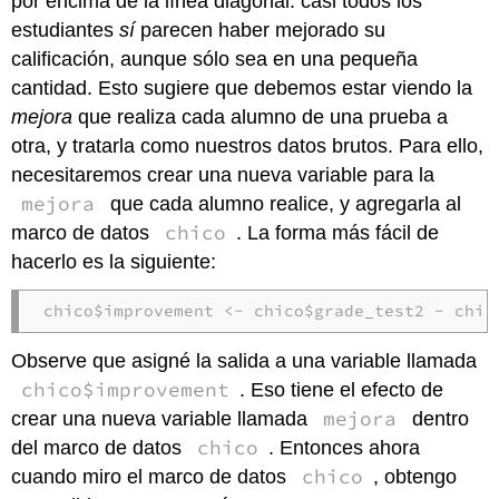
por encima de la línea diagonal: casi todos los
estudiantes
sí
parecen haber mejorado su
calificación, aunque sólo sea en una pequeña
cantidad. Esto sugiere que debemos estar viendo la
mejora
que realiza cada alumno de una prueba a
otra, y tratarla como nuestros datos brutos. Para ello,
necesitaremos crear una nueva variable para la
mejora
que cada alumno realice, y agregarla al
chico
marco de datos
. La forma más fácil de
hacerlo es la siguiente:
chico$improvement <- chico$grade_test2 - chic
Observe que asigné la salida a una variable llamada
chico$improvement
. Eso tiene el efecto de
mejora
crear una nueva variable llamada
dentro
chico
del marco de datos
. Entonces ahora
chico
cuando miro el marco de datos
, obtengo