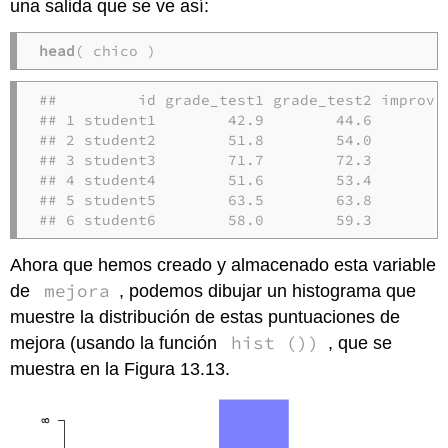
una salida que se ve así:
head
( chico )
##         id grade_test1 grade_test2 improvem
## 1 student1        42.9        44.6         
## 2 student2        51.8        54.0         
## 3 student3        71.7        72.3         
## 4 student4        51.6        53.4         
## 5 student5        63.5        63.8         
## 6 student6        58.0        59.3        
Ahora que hemos creado y almacenado esta variable
mejora
de
, podemos dibujar un histograma que
muestre la distribución de estas puntuaciones de
hist ())
mejora (usando la función
, que se
muestra en la Figura 13.13.