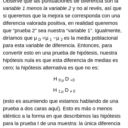
Observe que las puntuaciones de diferencia son la
variable 1 menos la variable 2
y no al revés, así que
si queremos que la mejora se corresponda con una
diferencia valorada positiva, en realidad queremos
que “prueba 2” sea nuestra “variable 1”. Igualmente,
diríamos que μ
=μ
−μ
es la media poblacional
D
1
2
para esta variable de diferencia. Entonces, para
convertir esto en una prueba de hipótesis, nuestra
hipótesis nula es que esta diferencia de medias es
cero; la hipótesis alternativa es que no es:
H
D
0:μ
=0
H
D
1:μ
≠ 0
(esto es asumiendo que estamos hablando de una
prueba a dos caras aquí). Esto es más o menos
idéntico a la forma en que describimos las hipótesis
para la prueba t de una muestra: la única diferencia