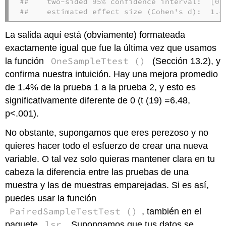
##    two-sided 95% confidence interval:  [0.9
##    estimated effect size (Cohen's d):  1.4
La salida aquí está (obviamente) formateada
exactamente igual que fue la última vez que usamos
OneSampleTtest ()
la función
(Sección 13.2), y
confirma nuestra intuición. Hay una mejora promedio
de 1.4% de la prueba 1 a la prueba 2, y esto es
significativamente diferente de 0 (t (19) =6.48,
p<.001).
No obstante, supongamos que eres perezoso y no
quieres hacer todo el esfuerzo de crear una nueva
variable. O tal vez solo quieras mantener clara en tu
cabeza la diferencia entre las pruebas de una
muestra y las de muestras emparejadas. Si es así,
puedes usar la función
PairedSampleTestTest ()
, también en el
lsr
paquete
. Supongamos que tus datos se