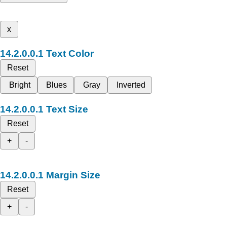
x
Text Color
Reset
Bright
Blues
Gray
Inverted
Text Size
Reset
+
-
Margin Size
Reset
+
-