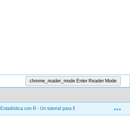
chrome_reader_mode
Enter Reader Mode
Exp
stadística con R - Un tutorial para Estudiantes de Psicología y