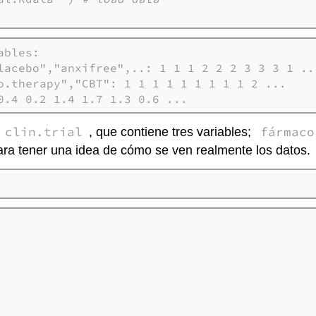
bles:

lacebo","anxifree",..: 1 1 1 2 2 2 3 3 3 1 ...
o.therapy","CBT": 1 1 1 1 1 1 1 1 1 2 ...

0.4 0.2 1.4 1.7 1.3 0.6 ...
clin.trial
fármaco
, que contiene tres variables;
ara tener una idea de cómo se ven realmente los datos.