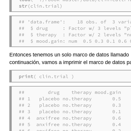
str
(clin.trial)
## 'data.frame':    18 obs. of  3 varia
##  $ drug     : Factor w/ 3 levels "p
##  $ therapy  : Factor w/ 2 levels "n
##  $ mood.gain: num  0.5 0.3 0.1 0.6 
Entonces tenemos un solo marco de datos llamado
continuación, vamos a imprimir el marco de datos p
print
( clin.trial )
##        drug    therapy mood.gain

## 1   placebo no.therapy       0.5

## 2   placebo no.therapy       0.3

## 3   placebo no.therapy       0.1

## 4  anxifree no.therapy       0.6

## 5  anxifree no.therapy       0.4

## 6  anxifree no.therapy       0.2
