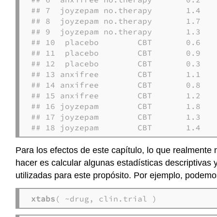
## 7  joyzepam no.therapy       1.4

## 8  joyzepam no.therapy       1.7

## 9  joyzepam no.therapy       1.3

## 10  placebo        CBT       0.6

## 11  placebo        CBT       0.9

## 12  placebo        CBT       0.3

## 13 anxifree        CBT       1.1

## 14 anxifree        CBT       0.8

## 15 anxifree        CBT       1.2

## 16 joyzepam        CBT       1.8

## 17 joyzepam        CBT       1.3

## 18 joyzepam        CBT       1.4
Para los efectos de este capítulo, lo que realmente 
hacer es calcular algunas estadísticas descriptivas 
utilizadas para este propósito. Por ejemplo, podemo
xtabs
( ~drug, clin.trial )