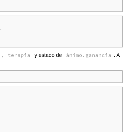


terapia
ánimo.ganancia
,
y estado de
. A