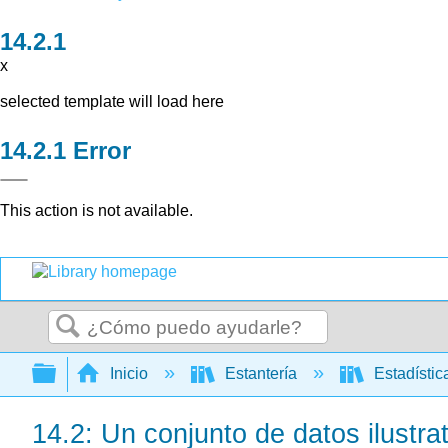
x
selected template will load here
Error
This action is not available.
Buscar
Expandir/contraer jerarquía global
Inicio
Estantería
Estadísti
14.2: Un conjunto de datos ilustra