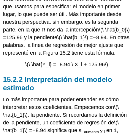
que usamos para especificar el modelo en primer
lugar, lo que puede ser útil. Más importante desde
nuestra perspectiva, sin embargo, es la segunda
parte, en la que R nos da la intercepción
\(\ \hat{b_0}\)
=125.96 y la pendiente
\(\ \hat{b_1}\)
=−8.94. En otras
palabras, la línea de regresión de mejor ajuste que
representé en la Figura 15.2 tiene esta fórmula:
\(\ \hat{Y_i} = -8.94 \ X_i + 125.96\)
Interpretación del modelo
estimado
Lo más importante para poder entender es cómo
interpretar estos coeficientes. Empecemos con
\(\
\hat{b_1}\)
, la pendiente. Si recordamos la definición
de la pendiente, un coeficiente de regresión de
\(\
\hat{b_1}\)
=−8.94 significa que si
en 1,
aumento X i