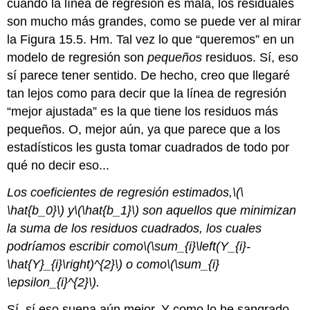
cuando la línea de regresión es mala, los residuales
son mucho más grandes, como se puede ver al mirar
la Figura 15.5. Hm. Tal vez lo que “queremos” en un
modelo de regresión son
pequeños
residuos. Sí, eso
sí parece tener sentido. De hecho, creo que llegaré
tan lejos como para decir que la línea de regresión
“mejor ajustada” es la que tiene los residuos más
pequeños. O, mejor aún, ya que parece que a los
estadísticos les gusta tomar cuadrados de todo por
qué no decir eso...
Los coeficientes de regresión estimados,
\(\
\hat{b_0}\)
y
\(\hat{b_1}\)
son aquellos que minimizan
la suma de los residuos cuadrados, los cuales
podríamos escribir como
\(\sum_{i}\left(Y_{i}-
\hat{Y}_{i}\right)^{2}\)
o como
\(\sum_{i}
\epsilon_{i}^{2}\)
.
Sí, sí eso suena aún mejor. Y como lo he sangrado