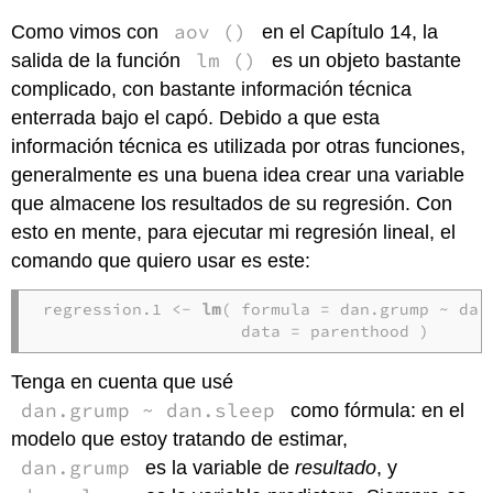
aov ()
Como vimos con
en el Capítulo 14, la
lm ()
salida de la función
es un objeto bastante
complicado, con bastante información técnica
enterrada bajo el capó. Debido a que esta
información técnica es utilizada por otras funciones,
generalmente es una buena idea crear una variable
que almacene los resultados de su regresión. Con
esto en mente, para ejecutar mi regresión lineal, el
comando que quiero usar es este:
regression.1 <- 
lm
( formula = dan.grump ~ dan.
                    data = parenthood )  
Tenga en cuenta que usé
dan.grump ~ dan.sleep
como fórmula: en el
modelo que estoy tratando de estimar,
dan.grump
es la variable de
resultado
, y