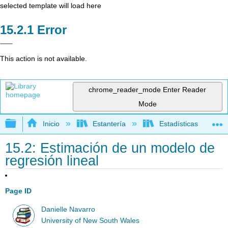
selected template will load here
Error
This action is not available.
chrome_reader_mode
Enter Reader
Mode
Expandir/contraer jerarquía global
Inicio
Estantería
Estadísticas
15.2: Estimación de un modelo de
regresión lineal
Page ID
Danielle Navarro
University of New South Wales