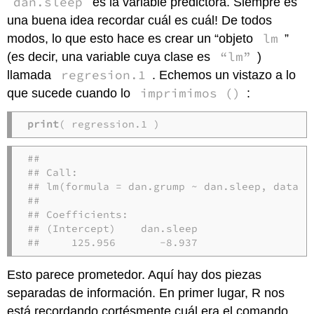
dan.sleep
es la variable predictora. Siempre es
una buena idea recordar cuál es cuál! De todos
lm
modos, lo que esto hace es crear un “objeto
”
“lm”
(es decir, una variable cuya clase es
)
regresion.1
llamada
. Echemos un vistazo a lo
imprimimos ()
que sucede cuando lo
:
print
( regression.1 )
## 

## Call:

## lm(formula = dan.grump ~ dan.sleep, data = 
## 

## Coefficients:

## (Intercept)    dan.sleep  

##     125.956       -8.937
Esto parece prometedor. Aquí hay dos piezas
separadas de información. En primer lugar, R nos
está recordando cortésmente cuál era el comando