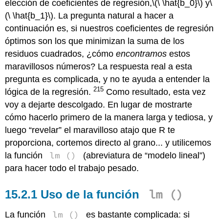
elección de coeficientes de regresión,
\(\ \hat{b_0}\)
y
\
(\ \hat{b_1}\)
. La pregunta natural a hacer a
continuación es, si nuestros coeficientes de regresión
óptimos son los que minimizan la suma de los
residuos cuadrados, ¿cómo
encontramos
estos
maravillosos números? La respuesta real a esta
pregunta es complicada, y no te ayuda a entender la
215
lógica de la regresión.
Como resultado, esta vez
voy a dejarte descolgado. En lugar de mostrarte
cómo hacerlo primero de la manera larga y tediosa, y
luego “revelar” el maravilloso atajo que R te
proporciona, cortemos directo al grano... y utilicemos
lm ()
la función
(abreviatura de “modelo lineal”)
para hacer todo el trabajo pesado.
lm ()
Uso de la función
lm ()
La función
es bastante complicada: si