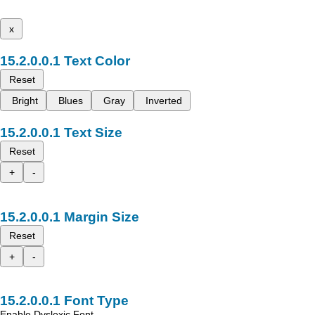
x
Text Color
Reset
Bright
Blues
Gray
Inverted
Text Size
Reset
+
-
Margin Size
Reset
+
-
Font Type
Enable Dyslexic Font