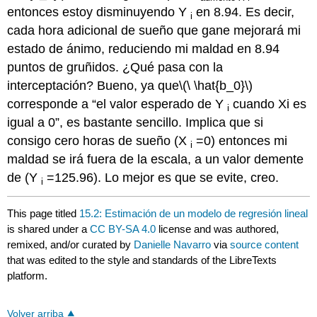
entonces estoy disminuyendo Y
en 8.94. Es decir,
i
cada hora adicional de sueño que gane mejorará mi
estado de ánimo, reduciendo mi maldad en 8.94
puntos de gruñidos. ¿Qué pasa con la
interceptación? Bueno, ya que
\(\ \hat{b_0}\)
corresponde a “el valor esperado de Y
cuando Xi es
i
igual a 0”, es bastante sencillo. Implica que si
consigo cero horas de sueño (X
=0) entonces mi
i
maldad se irá fuera de la escala, a un valor demente
de (Y
=125.96). Lo mejor es que se evite, creo.
i
This page titled
15.2: Estimación de un modelo de regresión lineal
is shared under a
CC BY-SA 4.0
license and was authored,
remixed, and/or curated by
Danielle Navarro
via
source content
that was edited to the style and standards of the LibreTexts
platform.
Volver arriba