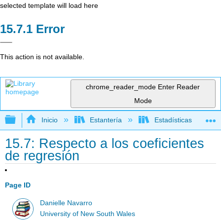
selected template will load here
Error
This action is not available.
chrome_reader_mode
Enter Reader
Mode
Expandir/contraer jerarquía global
Inicio
Estantería
Estadísticas
15.7: Respecto a los coeficientes
de regresión
Page ID
Danielle Navarro
University of New South Wales