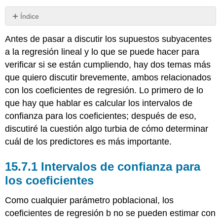
Índice
Intervalos
Antes de pasar a discutir los supuestos subyacentes
de
confianza
a la regresión lineal y lo que se puede hacer para
para
verificar si se están cumpliendo, hay dos temas más
los
que quiero discutir brevemente, ambos relacionados
coeficientes
con los coeficientes de regresión. Lo primero de lo
Cálculo
de
que hay que hablar es calcular los intervalos de
coeficientes
confianza para los coeficientes; después de eso,
de
discutiré la cuestión algo turbia de cómo determinar
regresión
estandarizados
cuál de los predictores es más importante.
Intervalos de confianza para
los coeficientes
Como cualquier parámetro poblacional, los
coeficientes de regresión b no se pueden estimar con