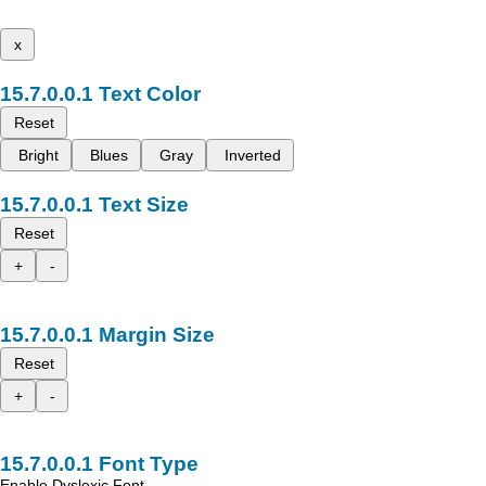
x
Text Color
Reset
Bright
Blues
Gray
Inverted
Text Size
Reset
+
-
Margin Size
Reset
+
-
Font Type
Enable Dyslexic Font