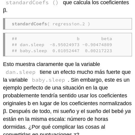
standardCoefs ()
que calcula los coeficientes
β.
standardCoefs
( regression.2 )
##                      b        beta

## dan.sleep  -8.95024973 -0.90474809

## baby.sleep  0.01052447  0.00217223
Esto muestra claramente que la variable
dan.sleep
tiene un efecto mucho más fuerte que
baby.sleep
la variable
. Sin embargo, este es un
ejemplo perfecto de una situación en la que
probablemente tendría sentido usar los coeficientes
originales b en lugar de los coeficientes normalizados
β. Después de todo, mi sueño y el sueño del bebé
ya
están en la misma escala: número de horas
dormidas. ¿Por qué complicar las cosas al
convertirlas en puntuaciones z?