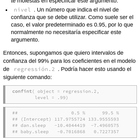
te molestas en especificar este argumento.
nivel
. Un número que indica el nivel de
confianza que se debe utilizar. Como suele ser el
caso, el valor predeterminado es 0.95, por lo que
normalmente no necesitaría especificar este
argumento.
Entonces, supongamos que quiero intervalos de
confianza del 99% para los coeficientes en el modelo
regressión.2
de
. Podría hacer esto usando el
siguiente comando:
confint
( object = regression.2,

        level = .99)
##                   0.5 %      99.5 %

## (Intercept) 117.9755724 133.9555593

## dan.sleep   -10.4044419  -7.4960575

## baby.sleep   -0.7016868   0.7227357