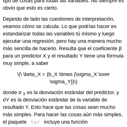
tipo de cosas para todas las variables. No siempre es
obvio que esto es cierto.
Dejando de lado las cuestiones de interpretación,
veamos cómo se calcula. Lo que podrías hacer es
estandarizar todas las variables tú mismo y luego
ejecutar una regresión, pero hay una manera mucho
más sencilla de hacerlo. Resulta que el coeficiente β
para un predictor X y el resultado Y tiene una fórmula
muy simple, a saber
\(\ \beta_X = {b_X \times {\sigma_X \over
\sigma_Y}}\)
donde σ
es la desviación estándar del predictor, y
X
σY es la desviación estándar de la variable de
resultado Y. Esto hace que las cosas sean mucho
más simples. Para hacer las cosas aún más simples,
lsr
el paquete
incluye una función