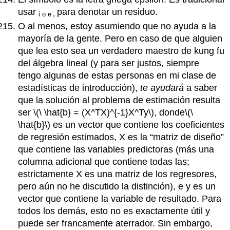
usar
para denotar un residuo.
i o e
i
O al menos, estoy asumiendo que no ayuda a la
mayoría de la gente. Pero en caso de que alguien
que lea esto sea un verdadero maestro de kung fu
del álgebra lineal (y para ser justos, siempre
tengo algunas de estas personas en mi clase de
estadísticas de introducción),
te
ayudará
a saber
que la solución al problema de estimación resulta
ser
\(\ \hat{b} = (X^TX)^{-1}X^Ty\)
, donde
\(\
\hat{b}\)
es un vector que contiene los coeficientes
de regresión estimados, X es la “matriz de diseño”
que contiene las variables predictoras (más una
columna adicional que contiene todas las;
estrictamente X es una matriz de los regresores,
pero aún no he discutido la distinción), e y es un
vector que contiene la variable de resultado. Para
todos los demás, esto no es exactamente útil y
puede ser francamente aterrador. Sin embargo,