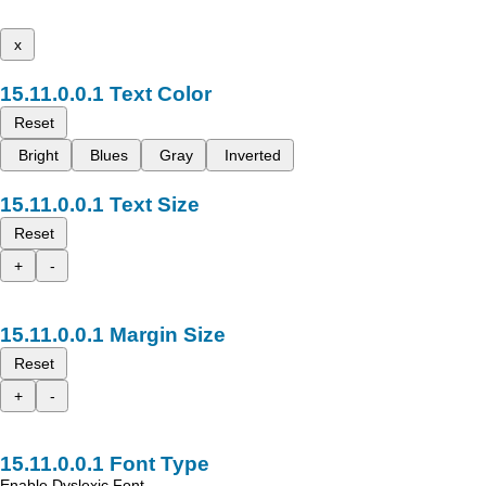
x
Text Color
Reset
Bright
Blues
Gray
Inverted
Text Size
Reset
+
-
Margin Size
Reset
+
-
Font Type
Enable Dyslexic Font