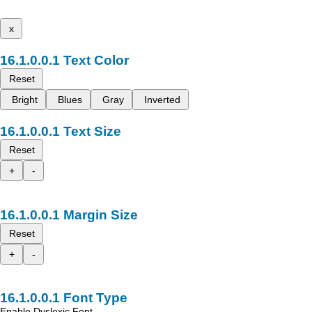
x
Text Color
Reset
Bright
Blues
Gray
Inverted
Text Size
Reset
+
-
Margin Size
Reset
+
-
Font Type
Enable Dyslexic Font