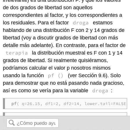
irrelevante) es una
distribución
F: y que los valores
de dos grados de libertad son aquellos
correspondientes al factor, y los correspondientes a
droga
los residuales. Para el factor
estamos
hablando de una distribución F con 2 y 14 grados de
libertad (voy a discutir grados de libertad con más
detalle más adelante). En contraste, para el factor de
terapia
la distribución muestral es F con 1 y 14
grados de libertad. Si realmente quisiéramos,
podríamos calcular el valor p nosotros mismos
pf ()
usando la función
(ver Sección 9.6). Solo
para demostrar que no está pasando nada gracioso,
droga
así es como se vería para la variable
:
pf
( q=26.15, df1=2, df2=14, lower.tail=FALSE 
## [1] 1.871981e-05