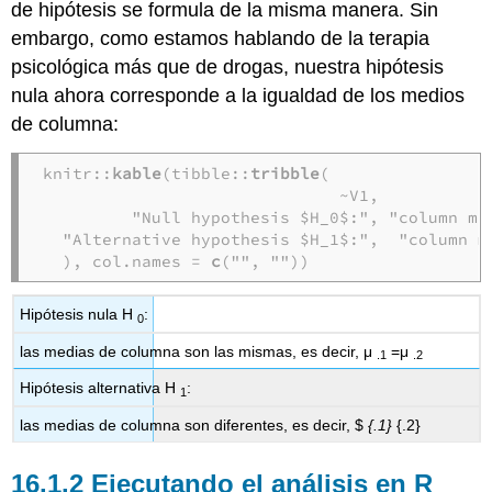
de hipótesis se formula de la misma manera. Sin
embargo, como estamos hablando de la terapia
psicológica más que de drogas, nuestra hipótesis
nula ahora corresponde a la igualdad de los medios
de columna:
knitr::
kable
(tibble::
tribble
(

                              ~V1,           
         "Null hypothesis $H_0$:", "column me
  "Alternative hypothesis $H_1$:",  "column m
  ), col.names = 
c
("", ""))
Hipótesis nula H
:
0
las medias de columna son las mismas, es decir, μ
=μ
.1
.2
Hipótesis alternativa H
:
1
las medias de columna son diferentes, es decir, $
{.1}
{.2}
Ejecutando el análisis en R