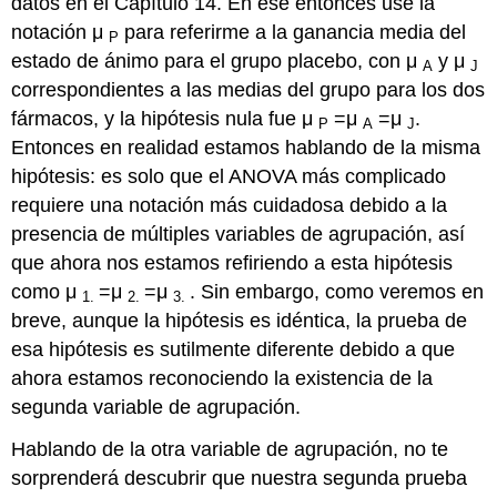
datos en el Capítulo 14. En ese entonces usé la
notación μ
para referirme a la ganancia media del
P
estado de ánimo para el grupo placebo, con μ
y μ
A
J
correspondientes a las medias del grupo para los dos
fármacos, y la hipótesis nula fue μ
=μ
=μ
.
P
A
J
Entonces en realidad estamos hablando de la misma
hipótesis: es solo que el ANOVA más complicado
requiere una notación más cuidadosa debido a la
presencia de múltiples variables de agrupación, así
que ahora nos estamos refiriendo a esta hipótesis
como μ
=μ
=μ
. Sin embargo, como veremos en
1.
2.
3.
breve, aunque la hipótesis es idéntica, la prueba de
esa hipótesis es sutilmente diferente debido a que
ahora estamos reconociendo la existencia de la
segunda variable de agrupación.
Hablando de la otra variable de agrupación, no te
sorprenderá descubrir que nuestra segunda prueba