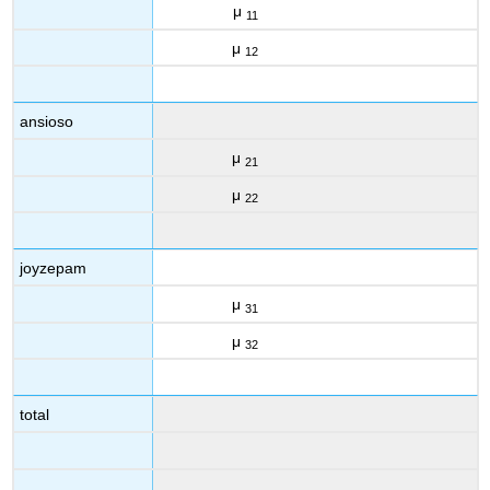
μ
11
μ
12
ansioso
μ
21
μ
22
joyzepam
μ
31
μ
32
total