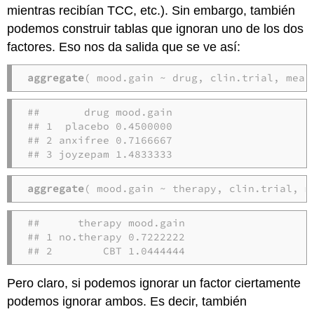
mientras recibían TCC, etc.). Sin embargo, también
podemos construir tablas que ignoran uno de los dos
factores. Eso nos da salida que se ve así:
aggregate
( mood.gain ~ drug, clin.trial, mean
##       drug mood.gain

## 1  placebo 0.4500000

## 2 anxifree 0.7166667

## 3 joyzepam 1.4833333
aggregate
( mood.gain ~ therapy, clin.trial, m
##      therapy mood.gain

## 1 no.therapy 0.7222222

## 2        CBT 1.0444444
Pero claro, si podemos ignorar un factor ciertamente
podemos ignorar ambos. Es decir, también