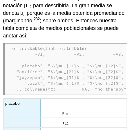
notación μ
para describirla. La gran media se
.2
denota μ
porque es la media obtenida promediando
..
232
(marginando
) sobre ambos. Entonces nuestra
tabla completa de medios poblacionales se puede
anotar así:
knitr::
kable
(tibble::
tribble
(

         ~V1,           ~V2,           ~V3,   
   "placebo", "$\\mu_{11}$", "$\\mu_{12}$", "$
  "anxifree", "$\\mu_{21}$", "$\\mu_{22}$", "$
  "joyzepam", "$\\mu_{31}$", "$\\mu_{32}$", "$
     "total", "$\\mu_{.1}$", "$\\mu_{.2}$", "$
  ), col.names=
c
(          NA,  "no therapy",
placebo
μ
11
μ
12