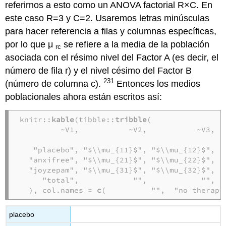
referirnos a esto como un ANOVA factorial R×C. En
este caso R=3 y C=2. Usaremos letras minúsculas
para hacer referencia a filas y columnas específicas,
por lo que μ
se refiere a la media de la población
rc
asociada con el résimo nivel del Factor A (es decir, el
número de fila r) y el nivel césimo del Factor B
231
(número de columna c).
Entonces los medios
poblacionales ahora están escritos así:
knitr::
kable
(tibble::
tribble
(

         ~V1,           ~V2,           ~V3,   
   "placebo", "$\\mu_{11}$", "$\\mu_{12}$",   
  "anxifree", "$\\mu_{21}$", "$\\mu_{22}$",   
  "joyzepam", "$\\mu_{31}$", "$\\mu_{32}$",   
     "total",            "",            "",   
  ), col.names = 
c
(          "",  "no therapy
placebo