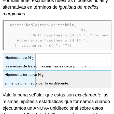
Formalmente, escribimos nuestras hipótesis nulas y
alternativas en términos de
igualdad de medios
marginales
:
knitr::
kable
(tibble::
tribble
(

                              ~V1,           
         "Null hypothesis $H_0$:", "row means
  "Alternative hypothesis $H_1$:",           
  ), col.names = 
c
("", ""))
Hipótesis nula H
:
0
las medias de fila son las mismas es decir μ
=μ
=μ
1.
2.
3.
Hipótesis alternativa H
:
1
al menos una media de fila es diferente.
Vale la pena señalar que estas son
exactamente
las
mismas hipótesis estadísticas que formamos cuando
ejecutamos un ANOVA unidireccional sobre estos