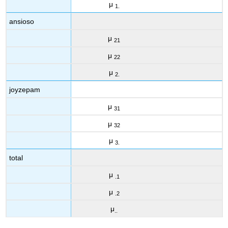
μ
1.
ansioso
μ
21
μ
22
μ
2.
joyzepam
μ
31
μ
32
μ
3.
total
μ
.1
μ
.2
μ
..