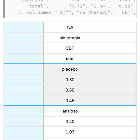
     "total",       "0.72", "1.04",  "0.88"

  ), col.names = 
c
("", "no therapy",  "CBT", 
NA
sin terapia
CBT
total
placebo
0.30
0.60
0.45
ansioso
0.40
1.03