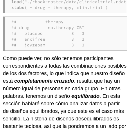
load
xtabs
( ~ drug + therapy, clin.trial )
##           therapy

## drug       no.therapy CBT

##   placebo           3   3

##   anxifree          3   3

##   joyzepam          3   3
Como puede ver, no sólo tenemos participantes
correspondientes a todas las combinaciones posibles
de los dos factores, lo que indica que nuestro diseño
está
completamente cruzado
, resulta que hay un
número igual de personas en cada grupo. En otras
palabras, tenemos un diseño
equilibrado
. En esta
sección hablaré sobre cómo analizar datos a partir
de diseños equilibrados, ya que este es el caso más
sencillo. La historia de diseños desequilibrados es
bastante tediosa, así que la pondremos a un lado por