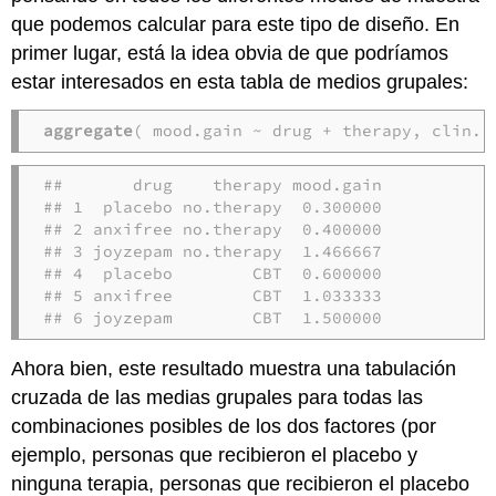
que podemos calcular para este tipo de diseño. En
primer lugar, está la idea obvia de que podríamos
estar interesados en esta tabla de medios grupales:
aggregate
( mood.gain ~ drug + therapy, clin.t
##       drug    therapy mood.gain

## 1  placebo no.therapy  0.300000

## 2 anxifree no.therapy  0.400000

## 3 joyzepam no.therapy  1.466667

## 4  placebo        CBT  0.600000

## 5 anxifree        CBT  1.033333

## 6 joyzepam        CBT  1.500000
Ahora bien, este resultado muestra una tabulación
cruzada de las medias grupales para todas las
combinaciones posibles de los dos factores (por
ejemplo, personas que recibieron el placebo y
ninguna terapia, personas que recibieron el placebo