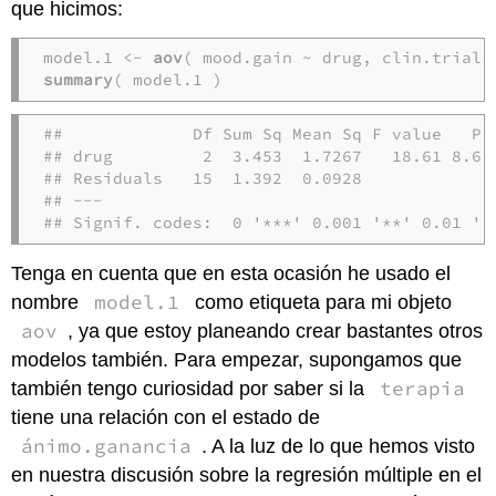
que hicimos:
model.1 <- 
aov
summary
( model.1 )  
##             Df Sum Sq Mean Sq F value   Pr(
## drug         2  3.453  1.7267   18.61 8.65e
## Residuals   15  1.392  0.0928              
## ---

## Signif. codes:  0 '***' 0.001 '**' 0.01 '*
Tenga en cuenta que en esta ocasión he usado el
model.1
nombre
como etiqueta para mi objeto
aov
, ya que estoy planeando crear bastantes otros
modelos también. Para empezar, supongamos que
terapia
también tengo curiosidad por saber si la
tiene una relación con el estado de
ánimo.ganancia
. A la luz de lo que hemos visto
en nuestra discusión sobre la regresión múltiple en el