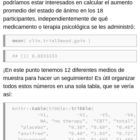
podríamos estar interesados en calcular el aumento
promedio del estado de ánimo en los 18
participantes, independientemente de qué
medicamento o terapia psicológica se les administró:
mean
( clin.trial$mood.gain )
## [1] 0.8833333
¡En este punto tenemos 12 diferentes medios de
muestra para hacer un seguimiento! Es útil organizar
todos estos números en una sola tabla, que se vería
así:
knitr::
kable
(tibble::
tribble
(

         ~V1,          ~V2,    ~V3,     ~V4,

          NA, "no therapy",  "CBT", "total",

   "placebo",       "0.30", "0.60",  "0.45",

  "anxifree",       "0.40", "1.03",  "0.72",

  "joyzepam",       "1.47", "1.50",  "1.48",
