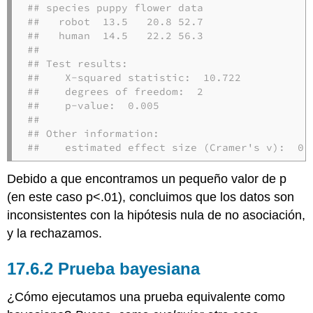
## species puppy flower data

##   robot  13.5   20.8 52.7

##   human  14.5   22.2 56.3

## 

## Test results: 

##    X-squared statistic:  10.722 

##    degrees of freedom:  2 

##    p-value:  0.005 

## 

## Other information: 

##    estimated effect size (Cramer's v):  0.
Debido a que encontramos un pequeño valor de p
(en este caso p<.01), concluimos que los datos son
inconsistentes con la hipótesis nula de no asociación,
y la rechazamos.
Prueba bayesiana
¿Cómo ejecutamos una prueba equivalente como