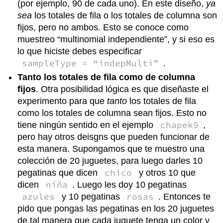
(por ejemplo, 90 de cada uno). En este diseño,
ya
sea
los totales de fila o los totales de columna son
fijos, pero no ambos. Esto se conoce como
muestreo “multinomial independiente”, y si eso es
lo que hiciste debes especificar
sampleType = “indepMulti”
.
Tanto los totales de fila como de columna
fijos
. Otra posibilidad lógica es que diseñaste el
experimento para que
tanto
los totales de fila
como los totales de columna sean fijos. Esto no
chapek9
tiene ningún sentido en el ejemplo
,
pero hay otros deisgns que pueden funcionar de
esta manera. Supongamos que te muestro una
colección de 20 juguetes, para luego darles 10
chico
pegatinas que dicen
y otros 10 que
niña
dicen
. Luego les doy 10 pegatinas
azules
rosas
y 10 pegatinas
. Entonces te
pido que pongas las pegatinas en los 20 juguetes
de tal manera que cada juguete tenga un color y