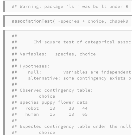
## Warning: package 'lsr' was built under R v
associationTest
( ~species + choice, chapek9 )
## 

##      Chi-square test of categorical associa
## 

## Variables:   species, choice 

## 

## Hypotheses: 

##    null:        variables are independent o
##    alternative: some contingency exists bet
## 

## Observed contingency table:

##        choice

## species puppy flower data

##   robot    13     30   44

##   human    15     13   65

## 

## Expected contingency table under the null h
##        choice
