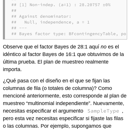
## [1] Non-indep. (a=1) : 28.20757 ±0%

## 

## Against denominator:

##   Null, independence, a = 1 

## ---

## Bayes factor type: BFcontingencyTable, poi
Observe que el factor Bayes de 28:1 aquí
no
es el
idéntico al factor Bayes de 16:1 que obtuvimos de la
última prueba. El plan de muestreo realmente
importa.
¿Qué pasa con el diseño en el que se fijan las
columnas de fila (o totales de columna)? Como
mencioné anteriormente, esto corresponde al plan de
muestreo “multinomial independiente”. Nuevamente,
SampleType
necesitas especificar el argumento
,
pero esta vez necesitas especificar si fijaste las filas
o las columnas. Por ejemplo, supongamos que