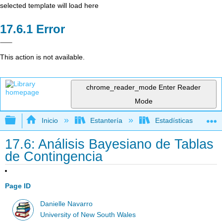
selected template will load here
Error
This action is not available.
chrome_reader_mode
Enter Reader
Mode
Expandir/contraer jerarquía global
Inicio
Estantería
Estadísticas
17.6: Análisis Bayesiano de Tablas
de Contingencia
Page ID
Danielle Navarro
University of New South Wales