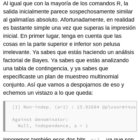
Al igual que con la mayoría de los comandos R, la
salida inicialmente parece sospechosamente similar
al galimatías absoluto. Afortunadamente, en realidad
es bastante simple una vez que superas la impresión
inicial. En primer lugar, tenga en cuenta que las
cosas en la parte superior e inferior son pelusa
irrelevante. Ya sabes que estás haciendo un análisis
factorial de Bayes. Ya sabes que estás analizando
una tabla de contingencia, y ya sabes que
especificaste un plan de muestreo multinomial
conjunto. Así que vamos a despojarnos de eso y
echemos un vistazo a lo que queda:
[1] Non-indep. (a=1) : 15.92684 @plusorminus0%
Against denominator:

  Null, independence, a = 1 
a=1
Ignoremos también esos dos bits
, ya que son