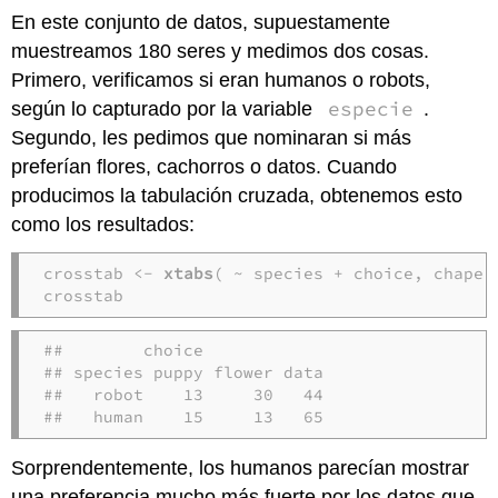
En este conjunto de datos, supuestamente
muestreamos 180 seres y medimos dos cosas.
Primero, verificamos si eran humanos o robots,
especie
según lo capturado por la variable
.
Segundo, les pedimos que nominaran si más
preferían flores, cachorros o datos. Cuando
producimos la tabulación cruzada, obtenemos esto
como los resultados:
crosstab <- 
xtabs
( ~ species + choice, chapek9
crosstab
##        choice

## species puppy flower data

##   robot    13     30   44

##   human    15     13   65
Sorprendentemente, los humanos parecían mostrar
una preferencia mucho más fuerte por los datos que