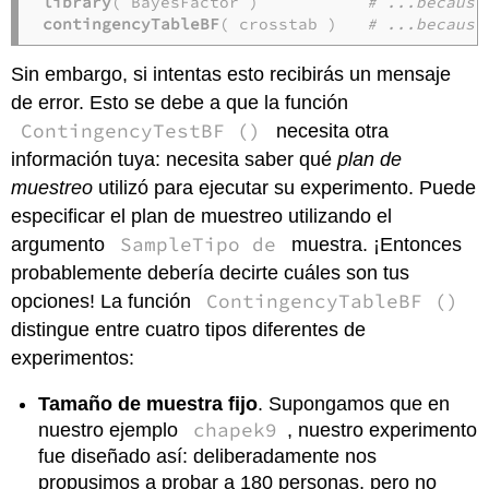
library
( BayesFactor )           
# ...because
contingencyTableBF
( crosstab )   
# ...because
Sin embargo, si intentas esto recibirás un mensaje
de error. Esto se debe a que la función
ContingencyTestBF ()
necesita otra
información tuya: necesita saber qué
plan de
muestreo
utilizó para ejecutar su experimento. Puede
especificar el plan de muestreo utilizando el
SampleTipo de
argumento
muestra. ¡Entonces
probablemente debería decirte cuáles son tus
ContingencyTableBF ()
opciones! La función
distingue entre cuatro tipos diferentes de
experimentos:
Tamaño de muestra fijo
. Supongamos que en
chapek9
nuestro ejemplo
, nuestro experimento
fue diseñado así: deliberadamente nos
propusimos a probar a 180 personas, pero no