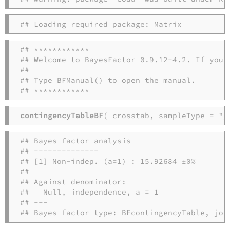
## Loading required package: Matrix
## ************

## Welcome to BayesFactor 0.9.12-4.2. If you 
## 

## Type BFManual() to open the manual.

## ************
contingencyTableBF
( crosstab, sampleType = "j
## Bayes factor analysis

## --------------

## [1] Non-indep. (a=1) : 15.92684 ±0%

## 

## Against denominator:

##   Null, independence, a = 1 

## ---

## Bayes factor type: BFcontingencyTable, joi