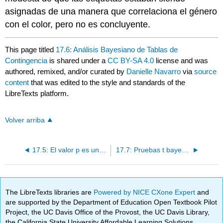
asignadas de una manera que correlaciona el género
con el color, pero no es concluyente.
This page titled
17.6: Análisis Bayesiano de Tablas de
Contingencia
is shared under a
CC BY-SA 4.0
license and was
authored, remixed, and/or curated by
Danielle Navarro
via
source
content
that was edited to the style and standards of the
LibreTexts platform.
Volver arriba
17.5: El valor p es una mentira.
17.7: Pruebas t bayesianas
The LibreTexts libraries are
Powered by NICE CXone Expert
and
are supported by the Department of Education Open Textbook Pilot
Project, the UC Davis Office of the Provost, the UC Davis Library,
the California State University Affordable Learning Solutions