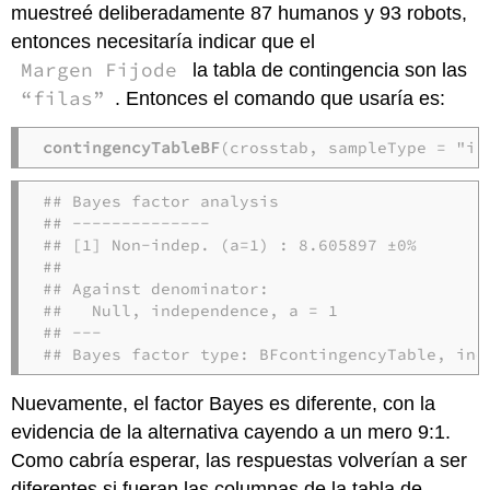
muestreé deliberadamente 87 humanos y 93 robots,
entonces necesitaría indicar que el
Margen Fijode
la tabla de contingencia son las
“filas”
. Entonces el comando que usaría es:
contingencyTableBF
(crosstab, sampleType = "in
## Bayes factor analysis

## --------------

## [1] Non-indep. (a=1) : 8.605897 ±0%

## 

## Against denominator:

##   Null, independence, a = 1 

## ---

## Bayes factor type: BFcontingencyTable, ind
Nuevamente, el factor Bayes es diferente, con la
evidencia de la alternativa cayendo a un mero 9:1.
Como cabría esperar, las respuestas volverían a ser
diferentes si fueran las columnas de la tabla de