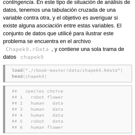
contingencia
. En este tipo de situación de análisis de
datos, tenemos una tabulación cruzada de una
variable contra otra, y el objetivo es averiguar si
existe alguna
asociación
entre estas variables. El
conjunto de datos que utilicé para ilustrar este
problema se encuentra en el archivo
Chapek9.rData
, y contiene una sola trama de
chapek9
datos
load
head
(chapek9)
##   species choice

## 1   robot flower

## 2   human   data

## 3   human   data

## 4   human   data

## 5   robot   data

## 6   human flower