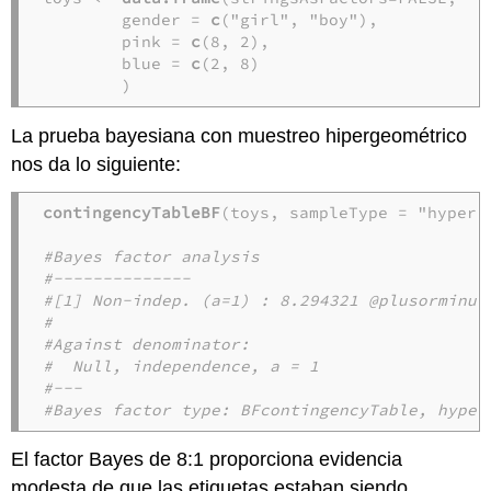
        gender = 
c
("girl", "boy"),

        pink = 
c
(8, 2),

        blue = 
c
(2, 8)

        )
La prueba bayesiana con muestreo hipergeométrico
nos da lo siguiente:
contingencyTableBF
(toys, sampleType = "hyperge
#Bayes factor analysis
#--------------
#[1] Non-indep. (a=1) : 8.294321 @plusorminus
#
#Against denominator:
#  Null, independence, a = 1 
#---
#Bayes factor type: BFcontingencyTable, hyper
El factor Bayes de 8:1 proporciona evidencia
modesta de que las etiquetas estaban siendo