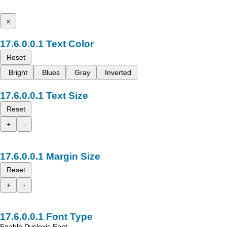
x
Text Color
Reset
Bright
Blues
Gray
Inverted
Text Size
Reset
+
-
Margin Size
Reset
+
-
Font Type
Enable Dyslexic Font