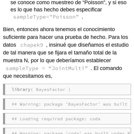
se conoce como muestreo de “Poisson”, y si eso
es lo que has hecho debes especificar
sampleType="Poisson”
.
Bien, entonces ahora tenemos el conocimiento
suficiente para hacer una prueba de hecho. Para los
chapek9
datos
, insinué que diseñamos el estudio
de tal manera que se fijara el tamaño total de la
muestra N, por lo que deberíamos establecer
sampleType = “JointMulti”
. El comando
que necesitamos es,
library
( BayesFactor )
## Warning: package 'BayesFactor' was built u
## Loading required package: coda
## Warning: package 'coda' was built under R 