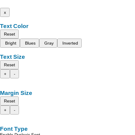
x
Text Color
Reset
Bright
Blues
Gray
Inverted
Text Size
Reset
+
-
Margin Size
Reset
+
-
Font Type
Enable Dyslexic Font