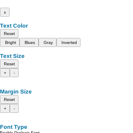
x
Text Color
Reset
Bright
Blues
Gray
Inverted
Text Size
Reset
+
-
Margin Size
Reset
+
-
Font Type
Enable Dyslexic Font