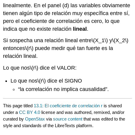
linealmente. En el panel (d) las variables obviamente
tienen algún tipo de relación muy específica entre sí,
pero el coeficiente de correlación es cero, lo que
indica que no existe relación
lineal
.
Si sospecha una relación lineal entre
\(X_1\)
y
\(X_2\)
entonces
\(r\)
puede medir qué tan fuerte es la
relación lineal.
Lo que nos
\(r\)
dice el VALOR:
Lo que nos
\(r\)
dice el SIGNO
“la correlación no implica causalidad”.
This page titled
13.1: El coeficiente de correlación r
is shared
under a
CC BY 4.0
license and was authored, remixed, and/or
curated by
OpenStax
via
source content
that was edited to the
style and standards of the LibreTexts platform.