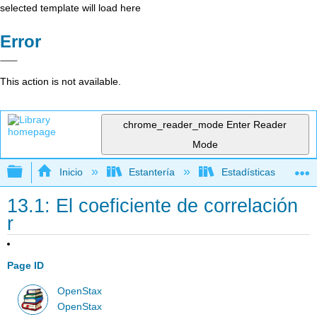
selected template will load here
Error
This action is not available.
chrome_reader_mode
Enter Reader
Mode
Expandir/contraer jerarquía global
Inicio
Estantería
Estadísticas
13.1: El coeficiente de correlación
r
Page ID
OpenStax
OpenStax