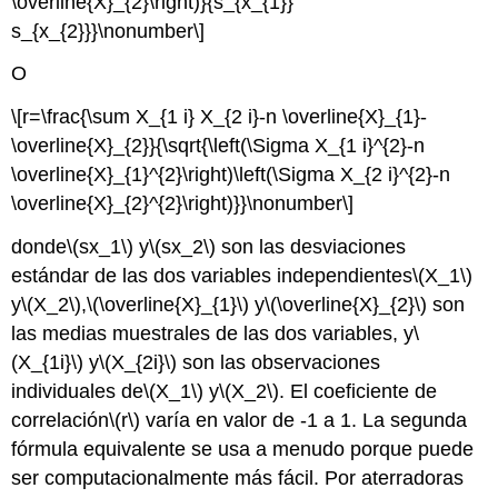
\overline{X}_{2}\right)}{s_{x_{1}}
s_{x_{2}}}\nonumber\]
O
\[r=\frac{\sum X_{1 i} X_{2 i}-n \overline{X}_{1}-
\overline{X}_{2}}{\sqrt{\left(\Sigma X_{1 i}^{2}-n
\overline{X}_{1}^{2}\right)\left(\Sigma X_{2 i}^{2}-n
\overline{X}_{2}^{2}\right)}}\nonumber\]
donde
\(sx_1\)
y
\(sx_2\)
son las desviaciones
estándar de las dos variables independientes
\(X_1\)
y
\(X_2\)
,
\(\overline{X}_{1}\)
y
\(\overline{X}_{2}\)
son
las medias muestrales de las dos variables, y
\
(X_{1i}\)
y
\(X_{2i}\)
son las observaciones
individuales de
\(X_1\)
y
\(X_2\)
. El coeficiente de
correlación
\(r\)
varía en valor de -1 a 1. La segunda
fórmula equivalente se usa a menudo porque puede
ser computacionalmente más fácil. Por aterradoras