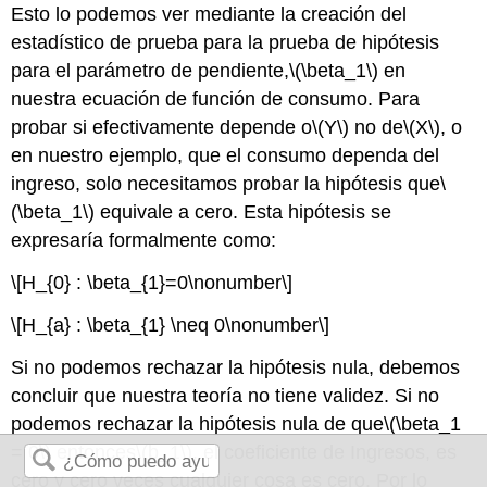
Esto lo podemos ver mediante la creación del
estadístico de prueba para la prueba de hipótesis
para el parámetro de pendiente,
\(\beta_1\)
en
nuestra ecuación de función de consumo. Para
probar si efectivamente depende o
\(Y\)
no de
\(X\)
, o
en nuestro ejemplo, que el consumo dependa del
ingreso, solo necesitamos probar la hipótesis que
\
(\beta_1\)
equivale a cero. Esta hipótesis se
expresaría formalmente como:
\[H_{0} : \beta_{1}=0\nonumber\]
\[H_{a} : \beta_{1} \neq 0\nonumber\]
Si no podemos rechazar la hipótesis nula, debemos
concluir que nuestra teoría no tiene validez. Si no
podemos rechazar la hipótesis nula de que
\(\beta_1
= 0\)
entonces
\(b_1\)
, el coeficiente de Ingresos, es
cero y cero veces cualquier cosa es cero. Por lo