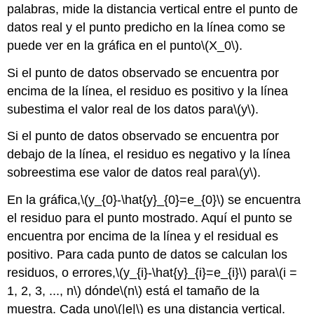
palabras, mide la distancia vertical entre el punto de
datos real y el punto predicho en la línea como se
puede ver en la gráfica en el punto
\(X_0\)
.
Si el punto de datos observado se encuentra por
encima de la línea, el residuo es positivo y la línea
subestima el valor real de los datos para
\(y\)
.
Si el punto de datos observado se encuentra por
debajo de la línea, el residuo es negativo y la línea
sobreestima ese valor de datos real para
\(y\)
.
En la gráfica,
\(y_{0}-\hat{y}_{0}=e_{0}\)
se encuentra
el residuo para el punto mostrado. Aquí el punto se
encuentra por encima de la línea y el residual es
positivo. Para cada punto de datos se calculan los
residuos, o errores,
\(y_{i}-\hat{y}_{i}=e_{i}\)
para
\(i =
1, 2, 3, ..., n\)
dónde
\(n\)
está el tamaño de la
muestra. Cada uno
\(|e|\)
es una distancia vertical.