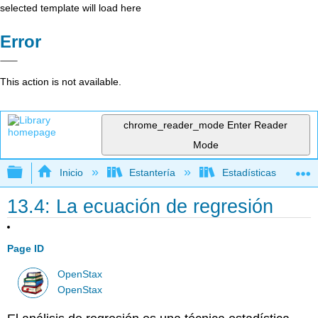
selected template will load here
Error
This action is not available.
chrome_reader_mode
Enter Reader
Mode
Expandir/contraer jerarquía global
Inicio
Estantería
Estadísticas
13.4: La ecuación de regresión
Page ID
OpenStax
OpenStax