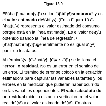
Figura 13.9
El
\(\hat{\mathrm{y}}\)
se lee
"
\(\bf y\)
sombrero”
y es
el
valor estimado de
\(\bf y\)
. (En la Figura 13.8
\
(\hat{C}\)
representa el valor estimado del consumo
porque está en la línea estimada). Es el valor de
\(y\)
obtenido usando la línea de regresión.
\
(\hat{\mathrm{y}}\)
generalmente no es igual a
\(y\)
partir de los datos.
Al término
\(y_{0}-\hat{y}_{0}=e_{0}\)
se le llama el
“error” o residual
. No es un error en el sentido de
un error. El término de error se colocó en la ecuación
estimadora para capturar las variables faltantes y los
errores en la medición que pudieran haber ocurrido
en las variables dependientes. El
valor absoluto de
un residual
mide la distancia vertical entre el valor
real de
\(y\)
y el valor estimado de
\(y\)
. En otras