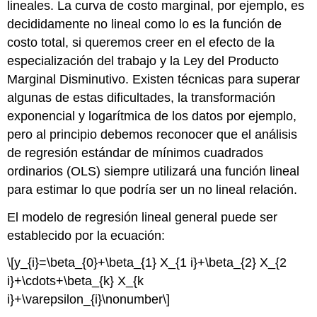
lineales. La curva de costo marginal, por ejemplo, es
decididamente no lineal como lo es la función de
costo total, si queremos creer en el efecto de la
especialización del trabajo y la Ley del Producto
Marginal Disminutivo. Existen técnicas para superar
algunas de estas dificultades, la transformación
exponencial y logarítmica de los datos por ejemplo,
pero al principio debemos reconocer que el análisis
de regresión estándar de mínimos cuadrados
ordinarios (OLS) siempre utilizará una función lineal
para estimar lo que podría ser un no lineal relación.
El modelo de regresión lineal general puede ser
establecido por la ecuación:
\[y_{i}=\beta_{0}+\beta_{1} X_{1 i}+\beta_{2} X_{2
i}+\cdots+\beta_{k} X_{k
i}+\varepsilon_{i}\nonumber\]