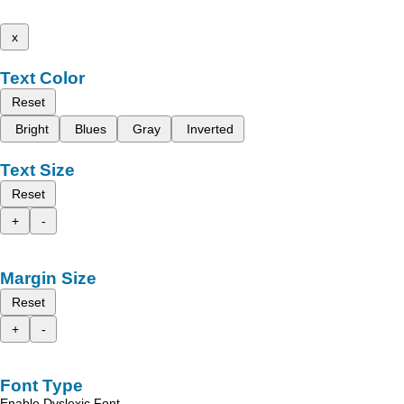
x
Text Color
Reset
Bright
Blues
Gray
Inverted
Text Size
Reset
+
-
Margin Size
Reset
+
-
Font Type
Enable Dyslexic Font