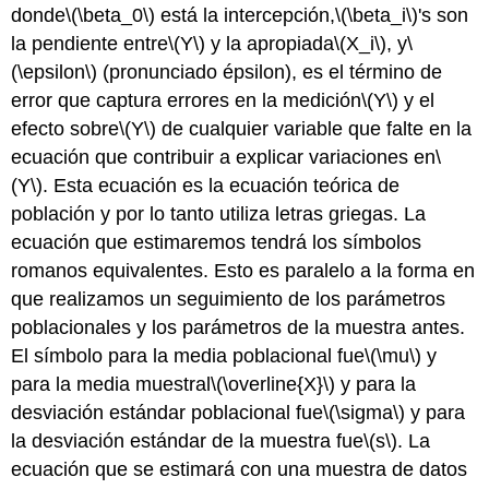
donde
\(\beta_0\)
está la intercepción,
\(\beta_i\)
's son
la pendiente entre
\(Y\)
y la apropiada
\(X_i\)
, y
\
(\epsilon\)
(pronunciado épsilon), es el término de
error que captura errores en la medición
\(Y\)
y el
efecto sobre
\(Y\)
de cualquier variable que falte en la
ecuación que contribuir a explicar variaciones en
\
(Y\)
. Esta ecuación es la ecuación teórica de
población y por lo tanto utiliza letras griegas. La
ecuación que estimaremos tendrá los símbolos
romanos equivalentes. Esto es paralelo a la forma en
que realizamos un seguimiento de los parámetros
poblacionales y los parámetros de la muestra antes.
El símbolo para la media poblacional fue
\(\mu\)
y
para la media muestral
\(\overline{X}\)
y para la
desviación estándar poblacional fue
\(\sigma\)
y para
la desviación estándar de la muestra fue
\(s\)
. La
ecuación que se estimará con una muestra de datos