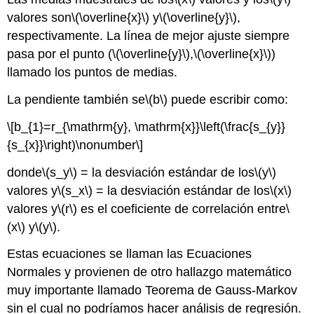
valores son
\(\overline{x}\)
y
\(\overline{y}\)
,
respectivamente. La línea de mejor ajuste siempre
pasa por el punto (
\(\overline{y}\)
,
\(\overline{x}\)
)
llamado los puntos de medias.
La pendiente también se
\(b\)
puede escribir como:
\[b_{1}=r_{\mathrm{y}, \mathrm{x}}\left(\frac{s_{y}}
{s_{x}}\right)\nonumber\]
donde
\(s_y\)
= la desviación estándar de los
\(y\)
valores y
\(s_x\)
= la desviación estándar de los
\(x\)
valores y
\(r\)
es el coeficiente de correlación entre
\
(x\)
y
\(y\)
.
Estas ecuaciones se llaman las Ecuaciones
Normales y provienen de otro hallazgo matemático
muy importante llamado Teorema de Gauss-Markov
sin el cual no podríamos hacer análisis de regresión.