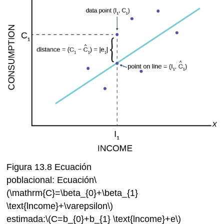
Figura 13.8 Ecuación
poblacional: Ecuación
\
(\mathrm{C}=\beta_{0}+\beta_{1}
\text{lncome}+\varepsilon\)
estimada:
\(C=b_{0}+b_{1} \text{lncome}+e\)