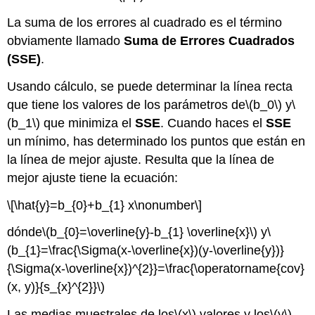
La suma de los errores al cuadrado es el término
obviamente llamado
Suma de Errores Cuadrados
(SSE)
.
Usando cálculo, se puede determinar la línea recta
que tiene los valores de los parámetros de
\(b_0\)
y
\
(b_1\)
que minimiza el
SSE
. Cuando haces el
SSE
un mínimo, has determinado los puntos que están en
la línea de mejor ajuste. Resulta que la línea de
mejor ajuste tiene la ecuación:
\[\hat{y}=b_{0}+b_{1} x\nonumber\]
dónde
\(b_{0}=\overline{y}-b_{1} \overline{x}\)
y
\
(b_{1}=\frac{\Sigma(x-\overline{x})(y-\overline{y})}
{\Sigma(x-\overline{x})^{2}}=\frac{\operatorname{cov}
(x, y)}{s_{x}^{2}}\)
Las medias muestrales de los
\(x\)
valores y los
\(y\)