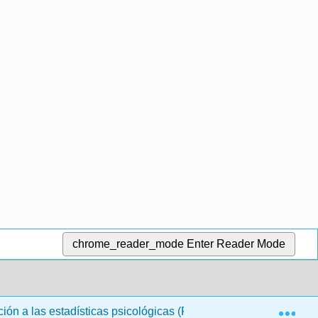
chrome_reader_mode
Enter Reader Mode
Exp
ión a las estadísticas psicológicas (Foster et al.)
3: M