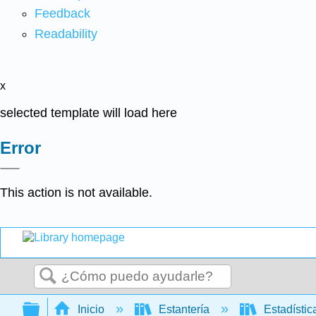
Feedback
Readability
x
selected template will load here
Error
This action is not available.
Buscar
Expandir/contraer jerarquía global
Inicio
Estantería
Estadísti