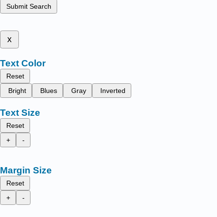
Submit Search
x
Text Color
Reset
Bright
Blues
Gray
Inverted
Text Size
Reset
+
-
Margin Size
Reset
+
-