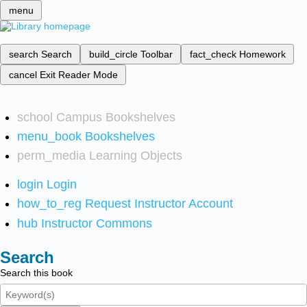
menu
search
Search
build_circle
Toolbar
fact_check
Homework
cancel
Exit Reader Mode
school
Campus Bookshelves
menu_book
Bookshelves
perm_media
Learning Objects
login
Login
how_to_reg
Request Instructor Account
hub
Instructor Commons
Search
Search this book