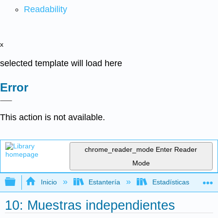
Readability
x
selected template will load here
Error
This action is not available.
chrome_reader_mode
Enter Reader
Mode
Expandir/contraer jerarquía global
Inicio
Estantería
Estadísticas
10: Muestras independientes