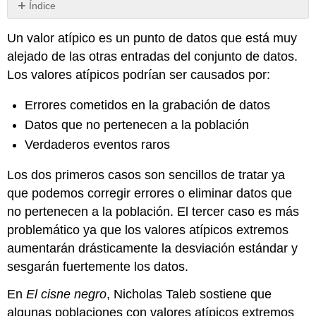
Índice
Usando
Un valor atípico es un punto de datos que está muy
Box
Plot
alejado de las otras entradas del conjunto de datos.
para
Los valores atípicos podrían ser causados por:
encontrar
valores
Errores cometidos en la grabación de datos
atípicos
Datos que no pertenecen a la población
Usar
la
Verdaderos eventos raros
puntuación
z
Los dos primeros casos son sencillos de tratar ya
para
que podemos corregir errores o eliminar datos que
encontrar
no pertenecen a la población. El tercer caso es más
valores
atípicos
problemático ya que los valores atípicos extremos
Valores
aumentarán drásticamente la desviación estándar y
atípicos,
sesgarán fuertemente los datos.
¿qué
hacer?
En
El cisne negro
, Nicholas Taleb sostiene que
algunas poblaciones con valores atípicos extremos