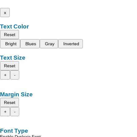
x
Text Color
Reset
Bright
Blues
Gray
Inverted
Text Size
Reset
+
-
Margin Size
Reset
+
-
Font Type
Enable Dyslexic Font