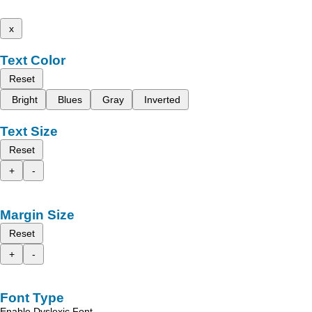
x
Text Color
Reset
Bright
Blues
Gray
Inverted
Text Size
Reset
+
-
Margin Size
Reset
+
-
Font Type
Enable Dyslexic Font