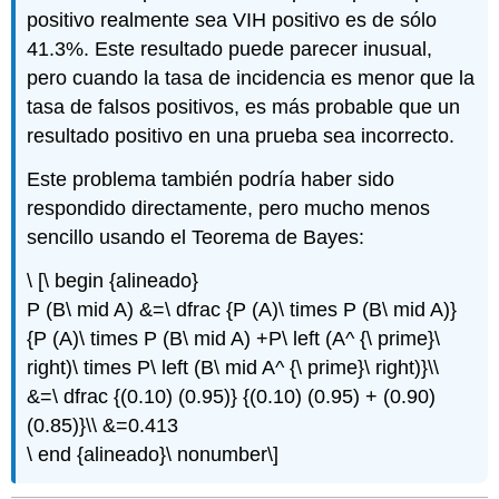
positivo realmente sea VIH positivo es de sólo
41.3%. Este resultado puede parecer inusual,
pero cuando la tasa de incidencia es menor que la
tasa de falsos positivos, es más probable que un
resultado positivo en una prueba sea incorrecto.
Este problema también podría haber sido
respondido directamente, pero mucho menos
sencillo usando el Teorema de Bayes:
\ [\ begin {alineado}
P (B\ mid A) &=\ dfrac {P (A)\ times P (B\ mid A)}
{P (A)\ times P (B\ mid A) +P\ left (A^ {\ prime}\
right)\ times P\ left (B\ mid A^ {\ prime}\ right)}\\
&=\ dfrac {(0.10) (0.95)} {(0.10) (0.95) + (0.90)
(0.85)}\\ &=0.413
\ end {alineado}\ nonumber\]