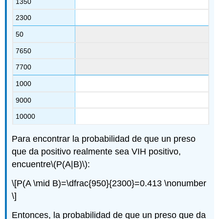
1350
2300
50
7650
7700
1000
9000
10000
Para encontrar la probabilidad de que un preso
que da positivo realmente sea VIH positivo,
encuentre
\(P(A|B)\)
:
\[P(A \mid B)=\dfrac{950}{2300}=0.413 \nonumber
\]
Entonces, la probabilidad de que un preso que da