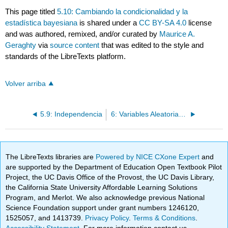
This page titled
5.10: Cambiando la condicionalidad y la
estadística bayesiana
is shared under a
CC BY-SA 4.0
license
and was authored, remixed, and/or curated by
Maurice A.
Geraghty
via
source content
that was edited to the style and
standards of the LibreTexts platform.
Volver arriba
5.9: Independencia
6: Variables Aleatorias Discretas
The LibreTexts libraries are
Powered by NICE CXone Expert
and
are supported by the Department of Education Open Textbook Pilot
Project, the UC Davis Office of the Provost, the UC Davis Library,
the California State University Affordable Learning Solutions
Program, and Merlot. We also acknowledge previous National
Science Foundation support under grant numbers 1246120,
1525057, and 1413739.
Privacy Policy
.
Terms & Conditions
.
Accessibility Statement
. For more information contact us