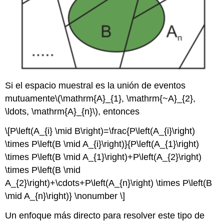
Si el espacio muestral es la unión de eventos
mutuamente
\(\mathrm{A}_{1}, \mathrm{~A}_{2},
\ldots, \mathrm{A}_{n}\)
, entonces
\[P\left(A_{i} \mid B\right)=\frac{P\left(A_{i}\right)
\times P\left(B \mid A_{i}\right)}{P\left(A_{1}\right)
\times P\left(B \mid A_{1}\right)+P\left(A_{2}\right)
\times P\left(B \mid
A_{2}\right)+\cdots+P\left(A_{n}\right) \times P\left(B
\mid A_{n}\right)} \nonumber \]
Un enfoque más directo para resolver este tipo de