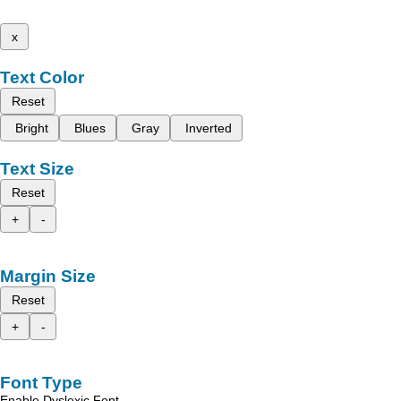
x
Text Color
Reset
Bright
Blues
Gray
Inverted
Text Size
Reset
+
-
Margin Size
Reset
+
-
Font Type
Enable Dyslexic Font