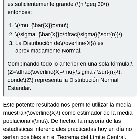
es suficientemente grande (
\(n \geq 30\)
)
entonces:
\(\mu_{\bar{X}}=\mu\)
\(\sigma_{\bar{X}}=\dfrac{\sigma}{\sqrt{n}}\)
La Distribución de
\(\overline{X}\)
es
aproximadamente Normal.
Combinando todo lo anterior en una sola fórmula:
\
(Z=\dfrac{\overline{X}-\mu}{\sigma / \sqrt{n}}\)
,
donde
\(Z\)
representa la Distribución Normal
Estándar.
Este potente resultado nos permite utilizar la media
muestral
\(\overline{X}\)
como estimador de la media
poblacional
\(\mu\)
. De hecho, la mayoría de las
estadísticas inferenciales practicadas hoy en día no
serían posibles sin el Teorema del Límite Central.