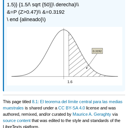
1.5)} {1.5/\ sqrt {50}}\ derecha)\\
&=P (Z>0.47)\\ &=0.3192
\ end {alineado}\)
This page titled
8.1: El teorema del límite central para las medias
muestrales
is shared under a
CC BY-SA 4.0
license and was
authored, remixed, and/or curated by
Maurice A. Geraghty
via
source content
that was edited to the style and standards of the
LibreTexts platform.