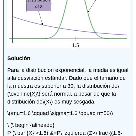
Solución
Para la distribución exponencial, la media es igual
a la desviación estándar. Dado que el tamaño de
la muestra es superior a 30, la distribución de
\
(\overline{X}\)
será normal, a pesar de que la
distribución de
\(X\)
es muy sesgada.
\(\mu=1.6 \qquad \sigma=1.6 \qquad n=50\)
\ (\ begin {alineado}
P (\ bar {X} >1.6) &=P\ izquierda (Z>\ frac {(1.6-