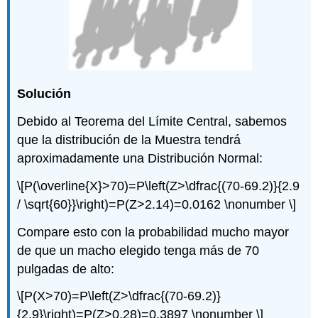
Solución
Debido al Teorema del Límite Central, sabemos
que la distribución de la Muestra tendrá
aproximadamente una Distribución Normal:
\[P(\overline{X}>70)=P\left(Z>\dfrac{(70-69.2)}{2.9
/ \sqrt{60}}\right)=P(Z>2.14)=0.0162 \nonumber \]
Compare esto con la probabilidad mucho mayor
de que un macho elegido tenga más de 70
pulgadas de alto:
\[P(X>70)=P\left(Z>\dfrac{(70-69.2)}
{2.9}\right)=P(Z>0.28)=0.3897 \nonumber \]