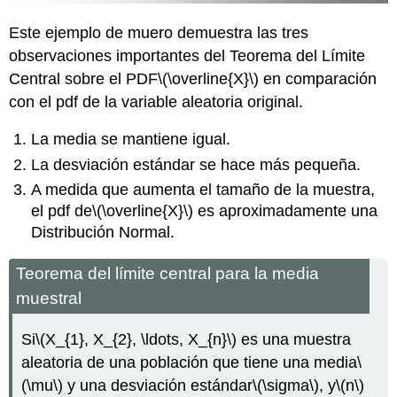
Este ejemplo de muero demuestra las tres
observaciones importantes del Teorema del Límite
Central sobre el PDF
\(\overline{X}\)
en comparación
con el pdf de la variable aleatoria original.
La media se mantiene igual.
La desviación estándar se hace más pequeña.
A medida que aumenta el tamaño de la muestra,
el pdf de
\(\overline{X}\)
es aproximadamente una
Distribución Normal.
Teorema del límite central para la media
muestral
Si
\(X_{1}, X_{2}, \ldots, X_{n}\)
es una muestra
aleatoria de una población que tiene una media
\
(\mu\)
y una desviación estándar
\(\sigma\)
, y
\(n\)