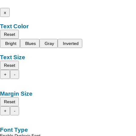
x
Text Color
Reset
Bright
Blues
Gray
Inverted
Text Size
Reset
+
-
Margin Size
Reset
+
-
Font Type
Enable Dyslexic Font