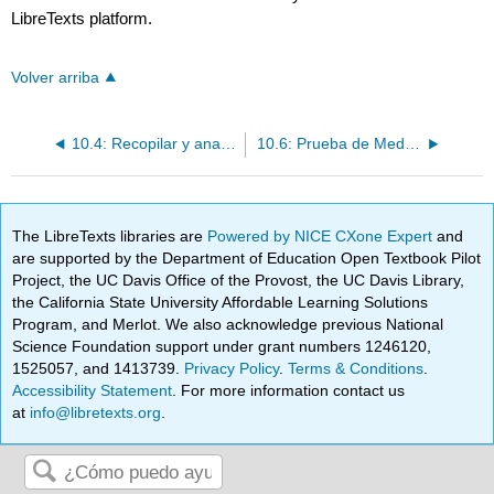
LibreTexts platform.
Volver arriba
10.4: Recopilar y analizar datos experimentales
10.6: Prueba de Media vs Valor Hipotetizado — Un Ejemplo Completo
The LibreTexts libraries are
Powered by NICE CXone Expert
and
are supported by the Department of Education Open Textbook Pilot
Project, the UC Davis Office of the Provost, the UC Davis Library,
the California State University Affordable Learning Solutions
Program, and Merlot. We also acknowledge previous National
Science Foundation support under grant numbers 1246120,
1525057, and 1413739.
Privacy Policy
.
Terms & Conditions
.
Accessibility Statement
. For more information contact us
at
info@libretexts.org
.