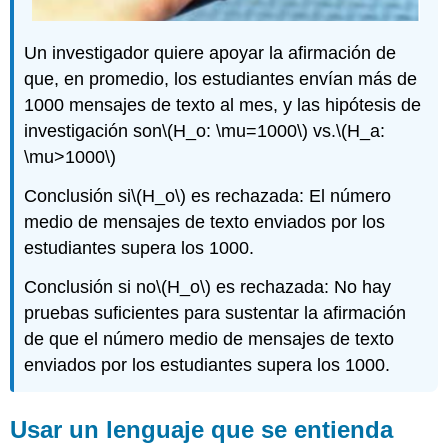
suposición
de
Un investigador quiere apoyar la afirmación de
muestra
aleatoria
que, en promedio, los estudiantes envían más de
Las
1000 mensajes de texto al mes, y las hipótesis de
conclusiones
investigación son
\(H_o: \mu=1000\)
vs.
\(H_a:
deben
\mu>1000\)
abordar
el
Conclusión si
\(H_o\)
es rechazada: El número
potencial
o
medio de mensajes de texto enviados por los
la
estudiantes supera los 1000.
necesidad
de
Conclusión si no
\(H_o\)
es rechazada: No hay
realizar
pruebas suficientes para sustentar la afirmación
más
de que el número medio de mensajes de texto
investigaciones,
devolviendo
enviados por los estudiantes supera los 1000.
el
proceso
al
Usar un lenguaje que se entienda
primer