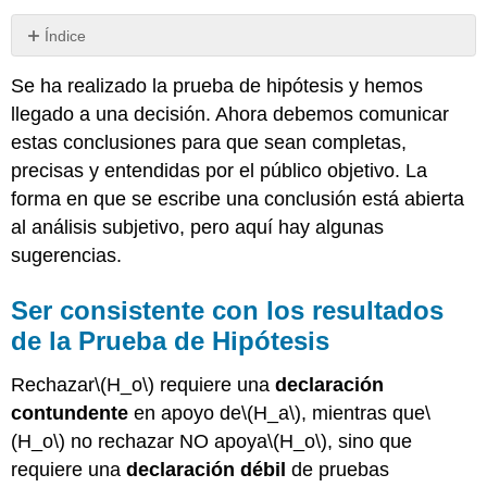
Índice
Ser
Se ha realizado la prueba de hipótesis y hemos
consistente
con
llegado a una decisión. Ahora debemos comunicar
los
estas conclusiones para que sean completas,
resultados
precisas y entendidas por el público objetivo. La
de
la
forma en que se escribe una conclusión está abierta
Prueba
al análisis subjetivo, pero aquí hay algunas
de
sugerencias.
Hipótesis
Usar
Ser consistente con los resultados
un
lenguaje
de la Prueba de Hipótesis
que
se
Rechazar
\(H_o\)
requiere una
declaración
entienda
contundente
en apoyo de
\(H_a\)
, mientras que
\
claramente
(H_o\)
no rechazar NO apoya
\(H_o\)
, sino que
en
el
requiere una
declaración débil
de pruebas
contexto