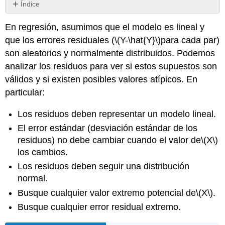
Índice
Ejemplo:
En regresión, asumimos que el modelo es lineal y
Modelo
A
que los errores residuales (
\(Y-\hat{Y}\)
para cada par)
Ejemplo:
son aleatorios y normalmente distribuidos. Podemos
Modelo
analizar los residuos para ver si estos supuestos son
B
válidos y si existen posibles valores atípicos. En
Ejemplo:
particular:
Modelo
C
Los residuos deben representar un modelo lineal.
Ejemplo:
Modelo
El error estándar (desviación estándar de los
D
residuos) no debe cambiar cuando el valor de
\(X\)
Ejemplo:
los cambios.
Modelo
Los residuos deben seguir una distribución
E
normal.
Ejemplo:
Modelo
Busque cualquier valor extremo potencial de
\(X\)
.
F
Busque cualquier error residual extremo.