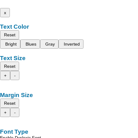
x
Text Color
Reset
Bright
Blues
Gray
Inverted
Text Size
Reset
+
-
Margin Size
Reset
+
-
Font Type
Enable Dyslexic Font