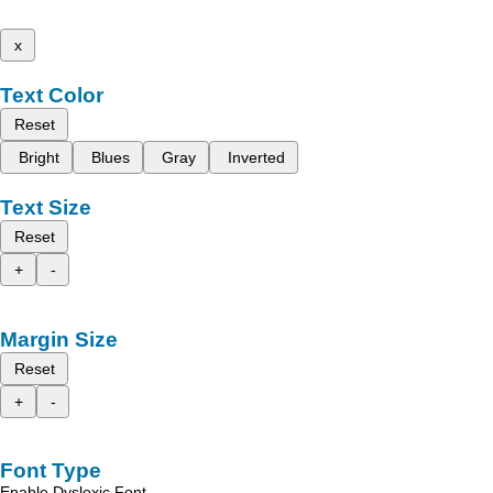
x
Text Color
Reset
Bright
Blues
Gray
Inverted
Text Size
Reset
+
-
Margin Size
Reset
+
-
Font Type
Enable Dyslexic Font