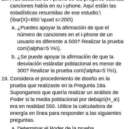
canciones había en su i‐phone. Aquí están las
estadísticas resumidas de ese estudio:
\
(\bar{X}=650 \quad s=200\)
¿Puedes apoyar la afirmación de que el
número de canciones en el i‐phone de un
usuario es diferente a 500? Realizar la prueba
con
\(\alpha=5 \%\)
.
¿Se puede apoyar la afirmación de que la
desviación estándar poblacional es menor de
300? Realizar la prueba con
\(\alpha=5 \%\)
.
Considera el procedimiento de diseño en la
prueba que realizaste en la Pregunta 18a.
Supongamos que quería realizar un análisis de
Poder si la media poblacional por debajo
\(H_a\)
era en realidad 550. Utilice la calculadora de
energía en línea para responder a las siguientes
preguntas.
Determinar el Poder de la prueba.