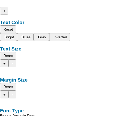
x
Text Color
Reset
Bright
Blues
Gray
Inverted
Text Size
Reset
+
-
Margin Size
Reset
+
-
Font Type
Enable Dyslexic Font