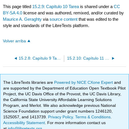
This page titled
15.2.9: Capítulo 10 Tarea
is shared under a
CC
BY-SA 4.0
license and was authored, remixed, and/or curated by
Maurice A. Geraghty
via
source content
that was edited to the
style and standards of the LibreTexts platform.
Volver arriba
15.2.8: Capítulo 9 Tarea
15.2.10: Capítulo 11 Tarea
The LibreTexts libraries are
Powered by NICE CXone Expert
and
are supported by the Department of Education Open Textbook Pilot
Project, the UC Davis Office of the Provost, the UC Davis Library,
the California State University Affordable Learning Solutions
Program, and Merlot. We also acknowledge previous National
Science Foundation support under grant numbers 1246120,
1525057, and 1413739.
Privacy Policy
.
Terms & Conditions
.
Accessibility Statement
. For more information contact us
at
info@libretexts.org
.