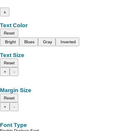
x
Text Color
Reset
Bright
Blues
Gray
Inverted
Text Size
Reset
+
-
Margin Size
Reset
+
-
Font Type
Enable Dyslexic Font