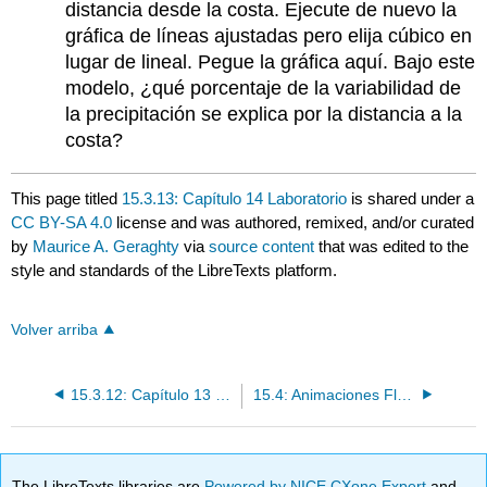
distancia desde la costa. Ejecute de nuevo la
gráfica de líneas ajustadas pero elija cúbico en
lugar de lineal. Pegue la gráfica aquí. Bajo este
modelo, ¿qué porcentaje de la variabilidad de
la precipitación se explica por la distancia a la
costa?
This page titled
15.3.13: Capítulo 14 Laboratorio
is shared under a
CC BY-SA 4.0
license and was authored, remixed, and/or curated
by
Maurice A. Geraghty
via
source content
that was edited to the
style and standards of the LibreTexts platform.
Volver arriba
15.3.12: Capítulo 13 Laboratorio
15.4: Animaciones Flash
The LibreTexts libraries are
Powered by NICE CXone Expert
and