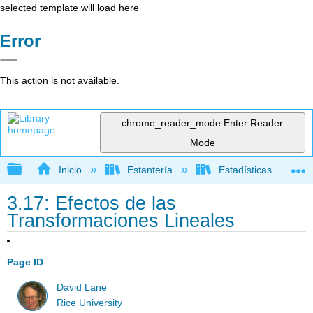
selected template will load here
Error
This action is not available.
chrome_reader_mode
Enter Reader
Mode
Expandir/contraer jerarquía global
Inicio
Estantería
Estadísticas
3.17: Efectos de las
Transformaciones Lineales
Page ID
David Lane
Rice University