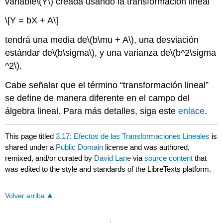
variable
\(Y\)
creada usando la transformación lineal
\[Y = bX + A\]
tendrá una media de
\(b\mu + A\)
, una desviación
estándar de
\(b\sigma\)
, y una varianza de
\(b^2\sigma
^2\)
.
Cabe señalar que el término “transformación lineal”
se define de manera diferente en el campo del
álgebra lineal. Para más detalles, siga este
enlace
.
This page titled
3.17: Efectos de las Transformaciones Lineales
is
shared under a
Public Domain
license and was authored,
remixed, and/or curated by
David Lane
via
source content
that
was edited to the style and standards of the LibreTexts platform.
Volver arriba