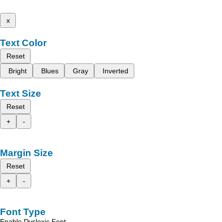
x
Text Color
Reset
Bright
Blues
Gray
Inverted
Text Size
Reset
+
-
Margin Size
Reset
+
-
Font Type
Enable Dyslexic Font