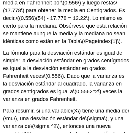
media en Fahrenheit por
\(0.556\)
y luego restas
\
(17.778\)
para obtener la media en Centígrados. Es
decir,
\((0.556)(54) - 17.778 = 12.22\)
. Lo mismo es
cierto para la mediana. Obsérvese que esta relación
se mantiene aunque la media y la mediana no sean
idénticas como están en la Tabla
\(\PageIndex{1}\)
.
La fórmula para la desviación estándar es igual de
simple: la desviación estándar en grados centígrados
es igual a la desviación estándar en grados
Fahrenheit veces
\(0.556\)
. Dado que la varianza es
la desviación estándar al cuadrado, la varianza en
grados centígrados es igual a
\(0.5562^2\)
veces la
varianza en grados Fahrenheit.
Para resumir, si una variable
\(X\)
tiene una media de
\
(\mu\)
, una desviación estándar de
\(\sigma\)
, y una
varianza de
\(\sigma ^2\)
, entonces una nueva