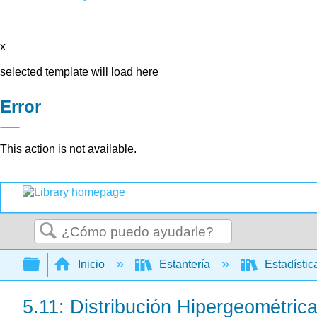
x
selected template will load here
Error
This action is not available.
Buscar
Expandir/contraer jerarquía global
Inicio
Estantería
Estadísti
5.11: Distribución Hipergeométric