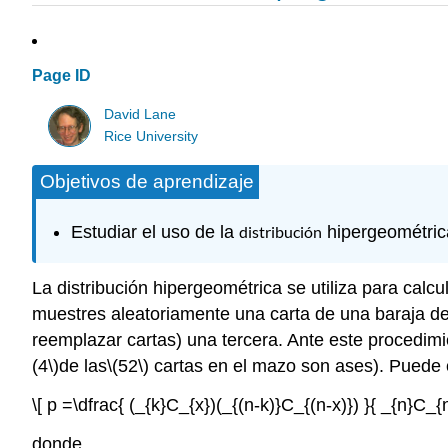
Page ID
David Lane
Rice University
Objetivos de aprendizaje
Estudiar el uso de la
distribución
hipergeométric
La distribución hipergeométrica se utiliza para calc
muestres aleatoriamente una carta de una baraja d
reemplazar cartas) una tercera. Ante este procedim
(4\)
de las
\(52\)
cartas en el mazo son ases). Puede c
\[ p =\dfrac{ (_{k}C_{x})(_{(n-k)}C_{(n-x)}) }{ _{n}C_{n
donde