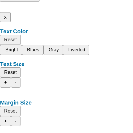
x
Text Color
Reset
Bright
Blues
Gray
Inverted
Text Size
Reset
+
-
Margin Size
Reset
+
-