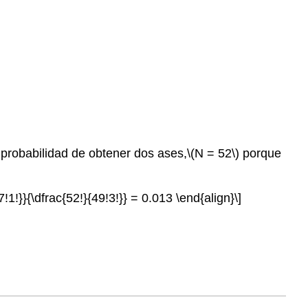
probabilidad de obtener dos ases,
\(N = 52\)
porque
!1!}}{\dfrac{52!}{49!3!}} = 0.013 \end{align}\]