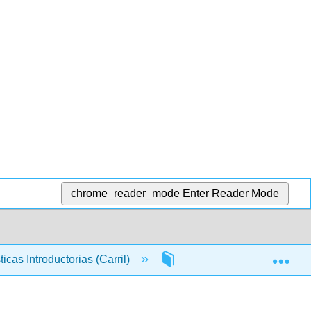
chrome_reader_mode
Enter Reader Mode
Exp
ticas Introductorias (Carril)
5: Probabilidad