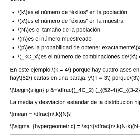
\(k\)
es el número de “éxitos” en la población
\(x\)
es el número de “éxitos” en la muestra
\(N\)
es el tamaño de la población
\(n\)
es el número muestreado
\(p\)
es la probabilidad de obtener exactamente
\(x
\(_kC_x\)
es el número de combinaciones de
\(k\)
En este ejemplo,
\(k = 4\)
porque hay cuatro ases en 
hay
\(52\)
cartas en una baraja, y
\(n = 3\)
porque
\(3\)
\[\begin{align} p &=\dfrac{(_4C_2) (_{(52-4)}C_{(3-2})}
La media y desviación estándar de la distribución h
\[mean = \dfrac{n\,k}{N}\]
\[\sigma_{hypergeometric} = \sqrt{\dfrac{n\,k(N-k)(N