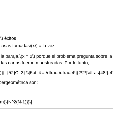
\)
éxitos
cosas tomadas
\(x\)
a la vez
la baraja,
\(x = 2\)
porque el problema pregunta sobre la 
las cartas fueron muestreadas. Por lo tanto,
{_{52}C_3} \\[5pt] &= \dfrac{\dfrac{4!}{2!2!}\dfrac{48!}{47
ipergeométrica son:
-m)}{N^2(N-1)}}\]