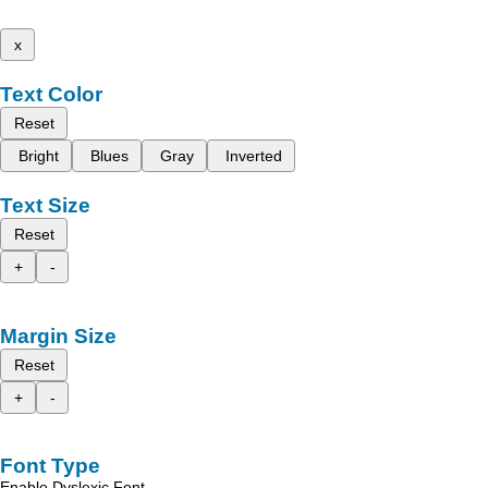
x
Text Color
Reset
Bright
Blues
Gray
Inverted
Text Size
Reset
+
-
Margin Size
Reset
+
-
Font Type
Enable Dyslexic Font