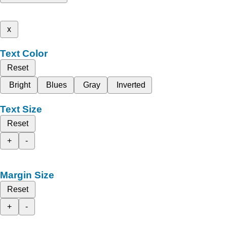
x
Text Color
Reset
Bright
Blues
Gray
Inverted
Text Size
Reset
+
-
Margin Size
Reset
+
-