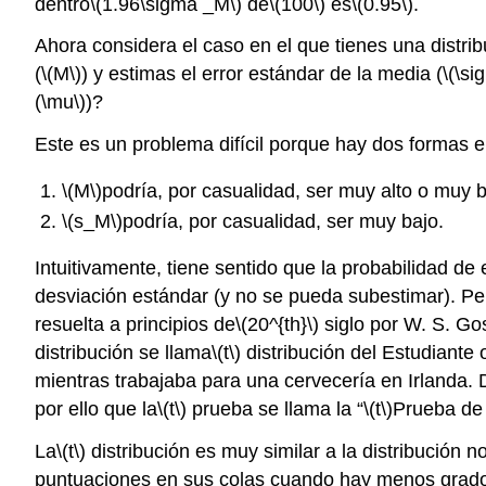
dentro
\(1.96\sigma _M\)
de
\(100\)
es
\(0.95\)
.
Ahora considera el caso en el que tienes una distri
(
\(M\)
) y estimas el error estándar de la media (
\(\s
(\mu\)
)?
Este es un problema difícil porque hay dos formas e
\(M\)
podría, por casualidad, ser muy alto o muy b
\(s_M\)
podría, por casualidad, ser muy bajo.
Intuitivamente, tiene sentido que la probabilidad de 
desviación estándar (y no se pueda subestimar). P
resuelta a principios de
\(20^{th}\)
siglo por W. S. Gos
distribución se llama
\(t\)
distribución del Estudiante 
mientras trabajaba para una cervecería en Irlanda. D
por ello que la
\(t\)
prueba se llama la “
\(t\)
Prueba de 
La
\(t\)
distribución es muy similar a la distribución
puntuaciones en sus colas cuando hay menos grados 