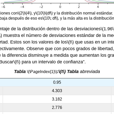
ciones con
\(2\)
\(4\)
, y
\(10\)
\(df\)
y la distribución normal estándar.
 baja después de eso es
\(10\; df\)
, y la más alta es la distribuci
entaje de la distribución dentro de las desviaciones
\(1.96\
\)
muestra el número de desviaciones estándar de la med
rtad. Estos son los valores de los
\(t\)
que usas en un inte
ctivamente. Observe que con pocos grados de libertad, 
 la diferencia disminuye a medida que aumentan los gra
“Buscar
\(t\)
para un intervalo de confianza”.
Tabla
:
\(t\)
Tabla
abreviada
\(\PageIndex{1}\)
0.95
4.303
3.182
2.776