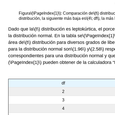
Figura
\(\PageIndex{1}\)
: Comparación de
\(t\)
distribu
distribución, la siguiente más baja es
\(4\; df\)
, la más
Dado que la
\(t\)
distribución es leptokúrtica, el porc
la distribución normal. En la tabla se
\(\PageIndex{1}
área de
\(t\)
distribución para diversos grados de libe
para la distribución normal son
\(1.96\)
y
\(2.58\)
respe
correspondientes para una distribución normal y que
(\PageIndex{1}\)
pueden obtener de la calculadora 
df
2
3
4