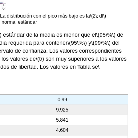
 La distribución con el pico más bajo es la
\(2\; df\)
ón normal estándar
)
estándar de la media es menor que el
\(95\%\)
de
ia requerida para contener
\(95\%\)
y
\(99\%\)
del
rvalo de confianza. Los valores correspondientes
los valores de
\(t\)
son muy superiores a los valores
dos de libertad. Los valores en Tabla se
\
0.99
9.925
5.841
4.604