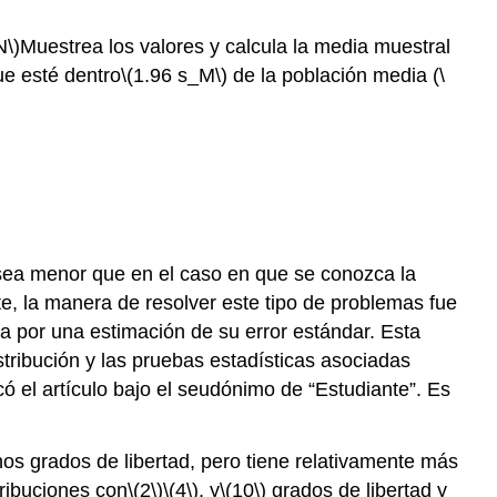
N\)
Muestrea los valores y calcula la media muestral
e esté dentro
\(1.96 s_M\)
de la población media (
\
sea menor que en el caso en que se conozca la
 la manera de resolver este tipo de problemas fue
da por una estimación de su error estándar. Esta
stribución y las pruebas estadísticas asociadas
ó el artículo bajo el seudónimo de “Estudiante”. Es
hos grados de libertad, pero tiene relativamente más
ribuciones con
\(2\)
\(4\)
, y
\(10\)
grados de libertad y