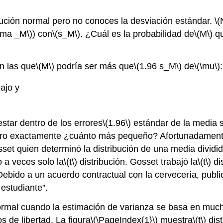
bución normal pero no conoces la desviación estándar.
\(
igma _M\)
) con
\(s_M\)
. ¿Cuál es la probabilidad de
\(M\)
qu
n las que
\(M\)
podría ser más que
\(1.96 s_M\)
de
\(\mu\)
:
ajo y
estar dentro de los errores
\(1.96\)
estándar de la media 
ero exactamente ¿cuánto más pequeño? Afortunadamente,
set quien determinó la distribución de una media dividi
o a veces solo la
\(t\)
distribución. Gosset trabajó la
\(t\)
di
ebido a un acuerdo contractual con la cervecería, public
estudiante”.
 normal cuando la estimación de varianza se basa en muc
de libertad. La figura
\(\PageIndex{1}\)
muestra
\(t\)
dist