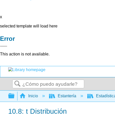
x
selected template will load here
Error
This action is not available.
Buscar
Expandir/contraer jerarquía global
Inicio
Estantería
Estadísti
10.8: t Distribución