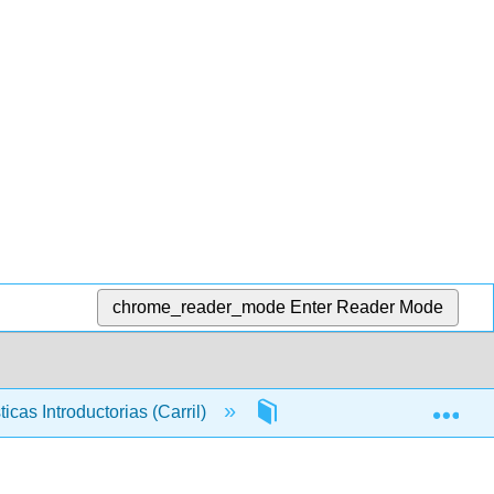
chrome_reader_mode
Enter Reader Mode
Exp
ticas Introductorias (Carril)
10: Estimación