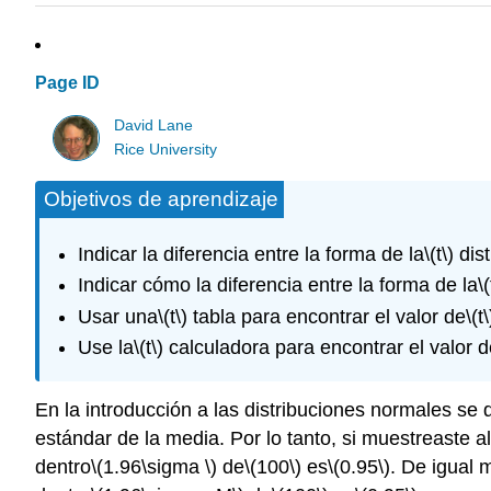
Page ID
David Lane
Rice University
Objetivos de aprendizaje
Indicar la diferencia entre la forma de la
\(t\)
dist
Indicar cómo la diferencia entre la forma de la
\(
Usar una
\(t\)
tabla para encontrar el valor de
\(t\
Use la
\(t\)
calculadora para encontrar el valor d
En la introducción a las distribuciones normales se
estándar de la media. Por lo tanto, si muestreaste 
dentro
\(1.96\sigma \)
de
\(100\)
es
\(0.95\)
. De igual 