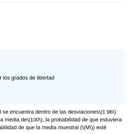
r los grados de libertad
l se encuentra dentro de las desviaciones
\(1.96\)
una media de
\(100\)
, la probabilidad de que estuviera
bilidad de que la media muestral (
\(M\)
) esté