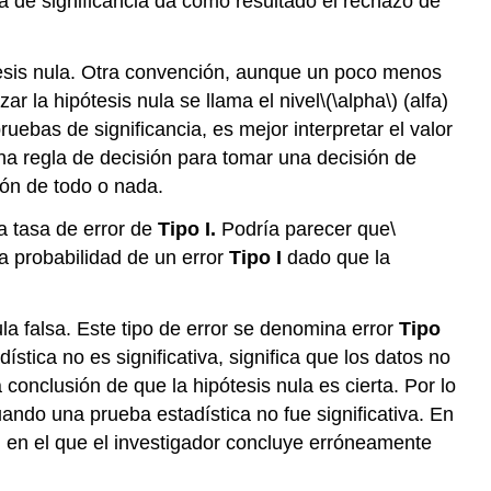
 de significancia da como resultado el rechazo de
tesis nula. Otra convención, aunque un poco menos
ar la hipótesis nula se llama el nivel
\(\alpha\)
(alfa)
ruebas de significancia, es mejor interpretar el valor
una regla de decisión para tomar una decisión de
ión de todo o nada.
a tasa de error de
Tipo I.
Podría parecer que
\
a probabilidad de un error
Tipo I
dado que la
la falsa. Este tipo de error se denomina error
Tipo
tica no es significativa, significa que los datos no
 conclusión de que la hipótesis nula es cierta. Por lo
uando una prueba estadística no fue significativa. En
I
en el que el investigador concluye erróneamente