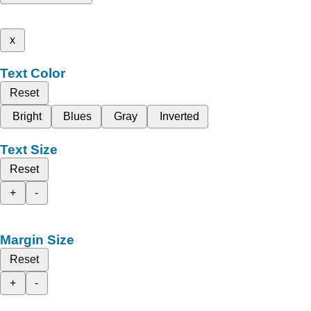
x
Text Color
Reset
Bright
Blues
Gray
Inverted
Text Size
Reset
+
-
Margin Size
Reset
+
-