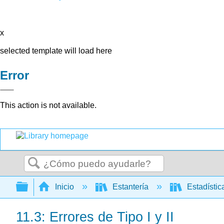
x
selected template will load here
Error
This action is not available.
Buscar
Expandir/contraer jerarquía global
Inicio
Estantería
Estadísti
11.3: Errores de Tipo I y II