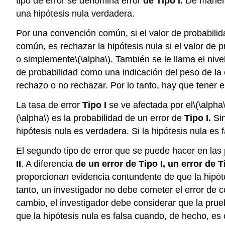
tipo de error se denomina error
de Tipo I.
De manera
una hipótesis nula verdadera.
Por una convención común, si el valor de probabilid
común, es rechazar la hipótesis nula si el valor de 
o simplemente
\(\alpha\)
. También se le llama el nive
de probabilidad como una indicación del peso de la 
rechazo o no rechazar. Por lo tanto, hay que tener 
La tasa de error
Tipo I
se ve afectada por el
\(\alpha\
(\alpha\)
es la probabilidad de un error de
Tipo I.
Sin
hipótesis nula es verdadera. Si la hipótesis nula es
El segundo tipo de error que se puede hacer en las 
II
. A diferencia
de un error de Tipo I
, un error de T
proporcionan evidencia contundente de que la hipótesi
tanto, un investigador no debe cometer el error de c
cambio, el investigador debe considerar que la pru
que la hipótesis nula es falsa cuando, de hecho, es c