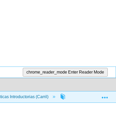
chrome_reader_mode
Enter Reader Mode
Exp
ticas Introductorias (Carril)
11: Lógica de las pruebas