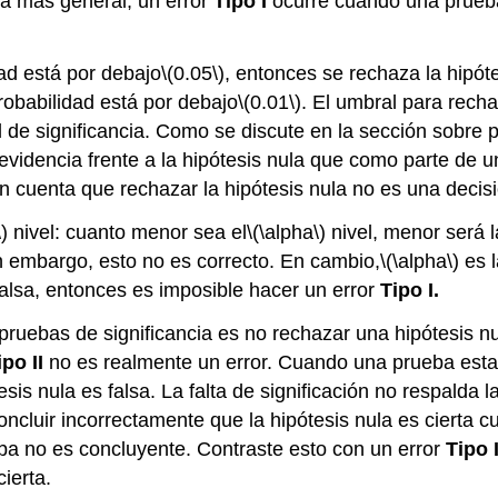
 más general, un error
Tipo I
ocurre cuando una prueba
ad está por debajo
\(0.05\)
, entonces se rechaza la hipó
probabilidad está por debajo
\(0.01\)
. El umbral para rechaz
l de significancia. Como se discute en la sección sobre p
evidencia frente a la hipótesis nula que como parte de 
en cuenta que rechazar la hipótesis nula no es una decis
)
nivel: cuanto menor sea el
\(\alpha\)
nivel, menor será l
 embargo, esto no es correcto. En cambio,
\(\alpha\)
es l
 falsa, entonces es imposible hacer un error
Tipo I.
pruebas de significancia es no rechazar una hipótesis nu
ipo II
no es realmente un error. Cuando una prueba estadís
s nula es falsa. La falta de significación no respalda la
oncluir incorrectamente que la hipótesis nula es cierta c
eba no es concluyente. Contraste esto con un error
Tipo 
ierta.