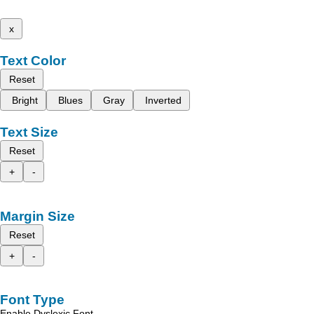
x
Text Color
Reset
Bright
Blues
Gray
Inverted
Text Size
Reset
+
-
Margin Size
Reset
+
-
Font Type
Enable Dyslexic Font