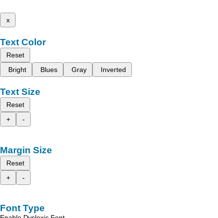
x
Text Color
Reset
Bright
Blues
Gray
Inverted
Text Size
Reset
+
-
Margin Size
Reset
+
-
Font Type
Enable Dyslexic Font