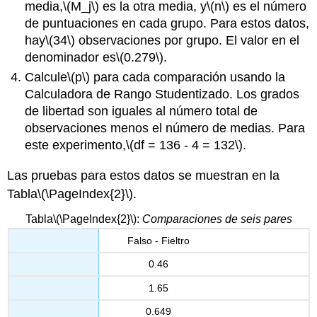
media,
\(M_j\)
es la otra media, y
\(n\)
es el número
de puntuaciones en cada grupo. Para estos datos,
hay
\(34\)
observaciones por grupo. El valor en el
denominador es
\(0.279\)
.
Calcule
\(p\)
para cada comparación usando la
Calculadora de Rango Studentizado. Los grados
de libertad son iguales al número total de
observaciones menos el número de medias. Para
este experimento,
\(df = 136 - 4 = 132\)
.
Las pruebas para estos datos se muestran en la
Tabla
\(\PageIndex{2}\)
.
Tabla
\(\PageIndex{2}\)
:
Comparaciones de seis pares
Falso - Fieltro
0.46
1.65
0.649