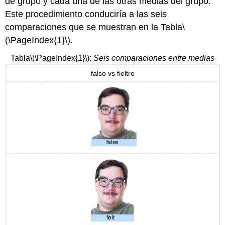
de grupo y cada una de las otras medias del grupo.
Este procedimiento conduciría a las seis
comparaciones que se muestran en la Tabla
\
(\PageIndex{1}\)
.
Tabla
\(\PageIndex{1}\)
:
Seis comparaciones entre medias
falso vs fieltro