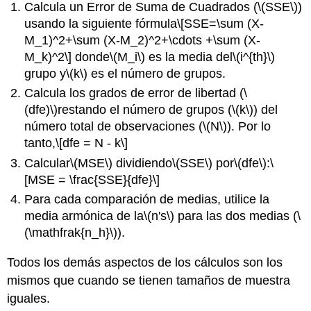
Calcula un Error de Suma de Cuadrados (
\(SSE\)
)
usando la siguiente fórmula
\[SSE=\sum (X-
M_1)^2+\sum (X-M_2)^2+\cdots +\sum (X-
M_k)^2\]
donde
\(M_i\)
es la media del
\(i^{th}\)
grupo y
\(k\)
es el número de grupos.
Calcula los grados de error de libertad (
\
(dfe)\)
restando el número de grupos (
\(k\)
) del
número total de observaciones (
\(N\)
). Por lo
tanto,
\[dfe = N - k\]
Calcular
\(MSE\)
dividiendo
\(SSE\)
por
\(dfe\)
:
\
[MSE = \frac{SSE}{dfe}\]
Para cada comparación de medias, utilice la
media armónica de la
\(n's\)
para las dos medias (
\
(\mathfrak{n_h}\)
).
Todos los demás aspectos de los cálculos son los
mismos que cuando se tienen tamaños de muestra
iguales.