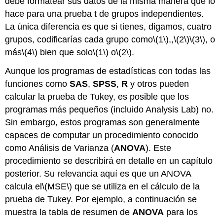
debe formatear sus datos de la misma manera que lo
hace para una prueba t de grupos independientes.
La única diferencia es que si tienes, digamos, cuatro
grupos, codificarías cada grupo como
\(1\)
,,
\(2\)
\(3\)
, o
más
\(4\)
bien que solo
\(1\)
o
\(2\)
.
Aunque los programas de estadísticas con todas las
funciones como
SAS
,
SPSS
,
R
y otros pueden
calcular la prueba de Tukey, es posible que los
programas más pequeños (incluido Analysis Lab) no.
Sin embargo, estos programas son generalmente
capaces de computar un procedimiento conocido
como Análisis de Varianza (
ANOVA
). Este
procedimiento se describirá en detalle en un capítulo
posterior. Su relevancia aquí es que un ANOVA
calcula el
\(MSE\)
que se utiliza en el cálculo de la
prueba de Tukey. Por ejemplo, a continuación se
muestra la tabla de resumen de
ANOVA
para los