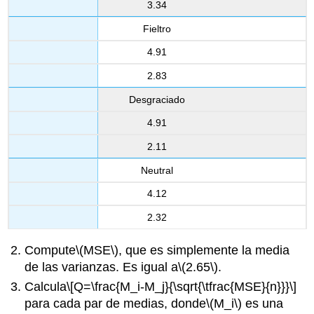
3.34
Fieltro
4.91
2.83
Desgraciado
4.91
2.11
Neutral
4.12
2.32
Compute
\(MSE\)
, que es simplemente la media
de las varianzas. Es igual a
\(2.65\)
.
Calcula
\[Q=\frac{M_i-M_j}{\sqrt{\tfrac{MSE}{n}}}\]
para cada par de medias, donde
\(M_i\)
es una