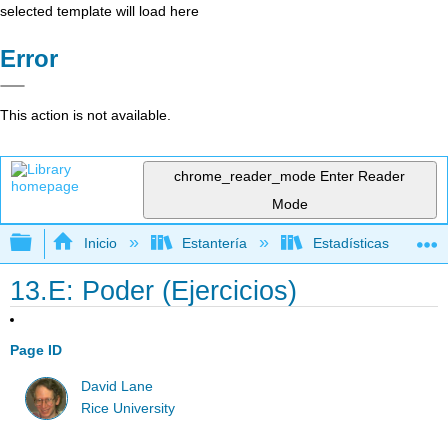
selected template will load here
Error
This action is not available.
chrome_reader_mode
Enter Reader
Mode
Expandir/contraer jerarquía global
Inicio
Estantería
Estadísticas
13.E: Poder (Ejercicios)
Page ID
David Lane
Rice University