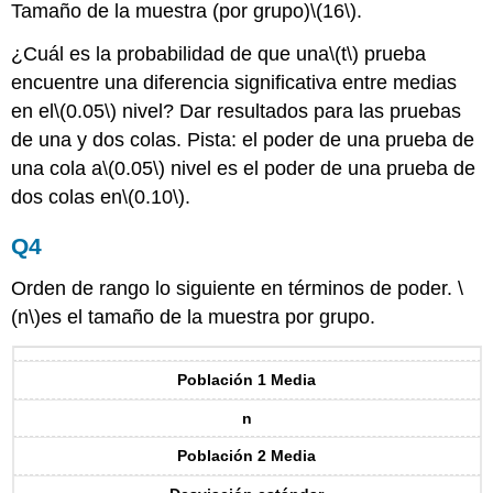
Tamaño de la muestra (por grupo)
\(16\)
.
¿Cuál es la probabilidad de que una
\(t\)
prueba
encuentre una diferencia significativa entre medias
en el
\(0.05\)
nivel? Dar resultados para las pruebas
de una y dos colas. Pista: el poder de una prueba de
una cola a
\(0.05\)
nivel es el poder de una prueba de
dos colas en
\(0.10\)
.
Q4
Orden de rango lo siguiente en términos de poder.
\
(n\)
es el tamaño de la muestra por grupo.
Población 1 Media
n
Población 2 Media