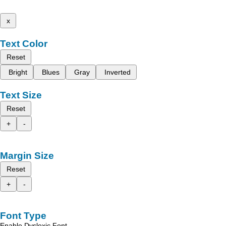
x
Text Color
Reset
Bright
Blues
Gray
Inverted
Text Size
Reset
+
-
Margin Size
Reset
+
-
Font Type
Enable Dyslexic Font