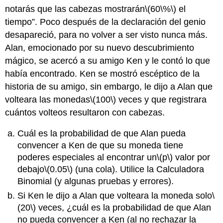
notarás que las cabezas mostrarán
\(60\%\)
el
tiempo”. Poco después de la declaración del genio
desapareció, para no volver a ser visto nunca más.
Alan, emocionado por su nuevo descubrimiento
mágico, se acercó a su amigo Ken y le contó lo que
había encontrado. Ken se mostró escéptico de la
historia de su amigo, sin embargo, le dijo a Alan que
volteara las monedas
\(100\)
veces y que registrara
cuántos volteos resultaron con cabezas.
Cuál es la probabilidad de que Alan pueda
convencer a Ken de que su moneda tiene
poderes especiales al encontrar un
\(p\)
valor por
debajo
\(0.05\)
(una cola). Utilice la Calculadora
Binomial (y algunas pruebas y errores).
Si Ken le dijo a Alan que volteara la moneda solo
\
(20\)
veces, ¿cuál es la probabilidad de que Alan
no pueda convencer a Ken (al no rechazar la