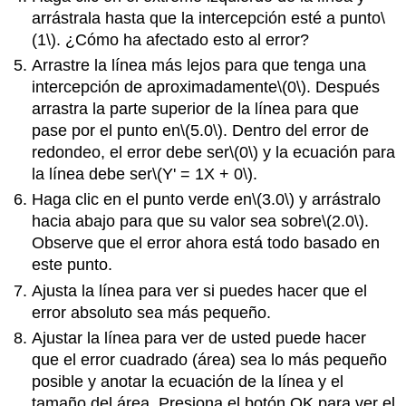
arrástrala hasta que la intercepción esté a punto
\
(1\)
. ¿Cómo ha afectado esto al error?
Arrastre la línea más lejos para que tenga una
intercepción de aproximadamente
\(0\)
. Después
arrastra la parte superior de la línea para que
pase por el punto en
\(5.0\)
. Dentro del error de
redondeo, el error debe ser
\(0\)
y la ecuación para
la línea debe ser
\(Y' = 1X + 0\)
.
Haga clic en el punto verde en
\(3.0\)
y arrástralo
hacia abajo para que su valor sea sobre
\(2.0\)
.
Observe que el error ahora está todo basado en
este punto.
Ajusta la línea para ver si puedes hacer que el
error absoluto sea más pequeño.
Ajustar la línea para ver de usted puede hacer
que el error cuadrado (área) sea lo más pequeño
posible y anotar la ecuación de la línea y el
tamaño del área. Presiona el botón OK para ver el