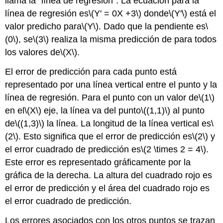
llama la “línea de regresión”. La ecuación para la
línea de regresión es
\(Y' = 0X +3\)
donde
\(Y'\)
está el
valor predicho para
\(Y\)
. Dado que la pendiente es
\
(0\)
, se
\(3\)
realiza la misma predicción de para todos
los valores de
\(X\)
.
El error de predicción para cada punto está
representado por una línea vertical entre el punto y la
línea de regresión. Para el punto con un valor de
\(1\)
en el
\(X\)
eje, la línea va del punto
\((1,1)\)
al punto
de
\((1,3)\)
la línea. La longitud de la línea vertical es
\
(2\)
. Esto significa que el error de predicción es
\(2\)
y
el error cuadrado de predicción es
\(2 \times 2 = 4\)
.
Este error es representado gráficamente por la
gráfica de la derecha. La altura del cuadrado rojo es
el error de predicción y el área del cuadrado rojo es
el error cuadrado de predicción.
Los errores asociados con los otros puntos se trazan