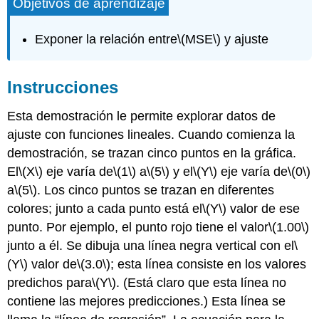
Objetivos de aprendizaje
Exponer la relación entre
\(MSE\)
y ajuste
Instrucciones
Esta demostración le permite explorar datos de
ajuste con funciones lineales. Cuando comienza la
demostración, se trazan cinco puntos en la gráfica.
El
\(X\)
eje varía de
\(1\)
a
\(5\)
y el
\(Y\)
eje varía de
\(0\)
a
\(5\)
. Los cinco puntos se trazan en diferentes
colores; junto a cada punto está el
\(Y\)
valor de ese
punto. Por ejemplo, el punto rojo tiene el valor
\(1.00\)
junto a él. Se dibuja una línea negra vertical con el
\
(Y\)
valor de
\(3.0\)
; esta línea consiste en los valores
predichos para
\(Y\)
. (Está claro que esta línea no
contiene las mejores predicciones.) Esta línea se