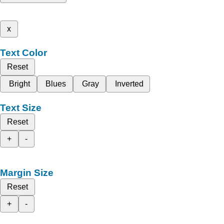
x
Text Color
Reset
Bright
Blues
Gray
Inverted
Text Size
Reset
+
-
Margin Size
Reset
+
-