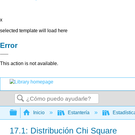
x
selected template will load here
Error
This action is not available.
Buscar
Expandir/contraer jerarquía global
Inicio
Estantería
Estadísti
17.1: Distribución Chi Square