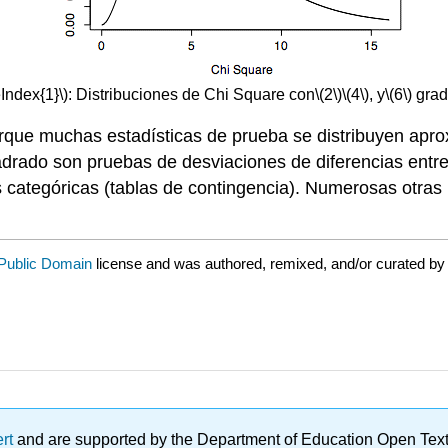
Index{1}\)
: Distribuciones de Chi Square con
\(2\)
\(4\)
, y
\(6\)
grad
orque muchas estadísticas de prueba se distribuyen ap
adrado son pruebas de desviaciones de diferencias ent
les categóricas (tablas de contingencia). Numerosas otras
Public Domain
license and was authored, remixed, and/or curated b
ert
and are supported by the Department of Education Open Textbo