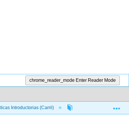
chrome_reader_mode
Enter Reader Mode
Exp
ticas Introductorias (Carril)
17: Plaza Chi
17