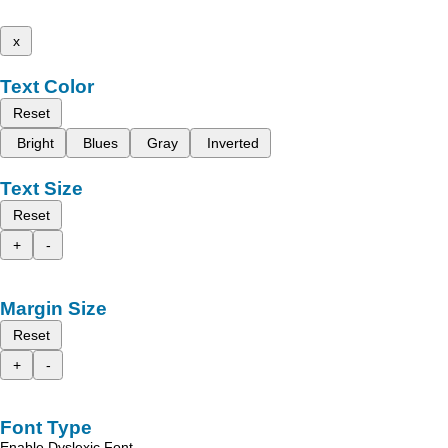
x
Text Color
Reset
Bright
Blues
Gray
Inverted
Text Size
Reset
+
-
Margin Size
Reset
+
-
Font Type
Enable Dyslexic Font