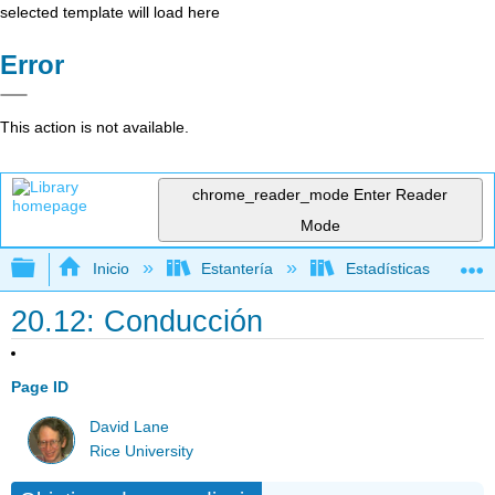
selected template will load here
Error
This action is not available.
chrome_reader_mode
Enter Reader
Mode
Expandir/contraer jerarquía global
Inicio
Estantería
Estadísticas
20.12: Conducción
Page ID
David Lane
Rice University