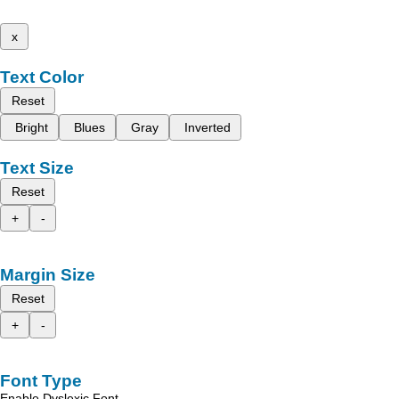
x
Text Color
Reset
Bright
Blues
Gray
Inverted
Text Size
Reset
+
-
Margin Size
Reset
+
-
Font Type
Enable Dyslexic Font