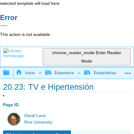
selected template will load here
Error
This action is not available.
chrome_reader_mode
Enter Reader
Mode
Expandir/contraer jerarquía global
Inicio
Estantería
Estadísticas
20.23: TV e Hipertensión
Page ID
David Lane
Rice University