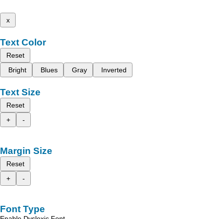
x
Text Color
Reset
Bright
Blues
Gray
Inverted
Text Size
Reset
+
-
Margin Size
Reset
+
-
Font Type
Enable Dyslexic Font