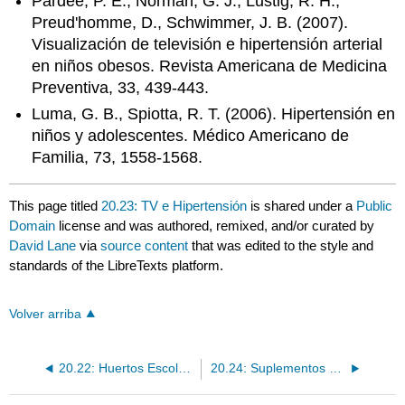
Pardee, P. E., Norman, G. J., Lustig, R. H.,
Preud'homme, D., Schwimmer, J. B. (2007).
Visualización de televisión e hipertensión arterial
en niños obesos. Revista Americana de Medicina
Preventiva, 33, 439-443.
Luma, G. B., Spiotta, R. T. (2006). Hipertensión en
niños y adolescentes. Médico Americano de
Familia, 73, 1558-1568.
This page titled
20.23: TV e Hipertensión
is shared under a
Public
Domain
license and was authored, remixed, and/or curated by
David Lane
via
source content
that was edited to the style and
standards of the LibreTexts platform.
Volver arriba
20.22: Huertos Escolares y Consumo de Hortalizas
20.24: Suplementos dietéticos