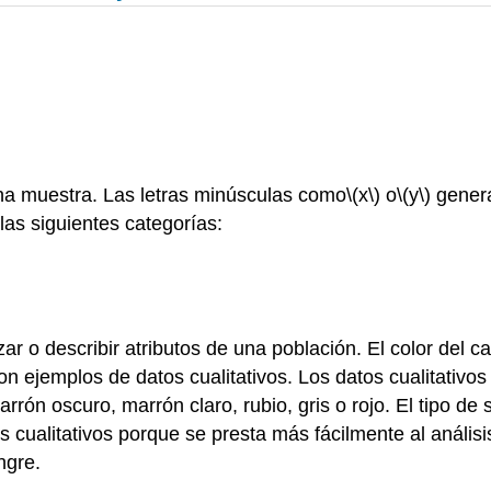
na muestra. Las letras minúsculas como
\(x\)
o
\(y\)
genera
as siguientes categorías:
ar o describir atributos de una población. El color del cab
on ejemplos de datos cualitativos. Los datos cualitativo
arrón oscuro, marrón claro, rubio, gris o rojo. El tipo 
tos cualitativos porque se presta más fácilmente al análi
ngre.