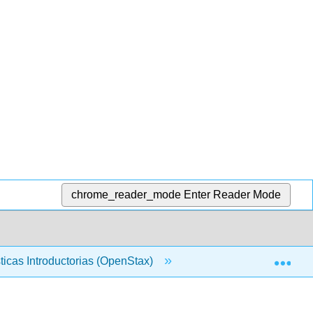
chrome_reader_mode
Enter Reader Mode
Exp
sticas Introductorias (OpenStax)
1: Muestreo y datos