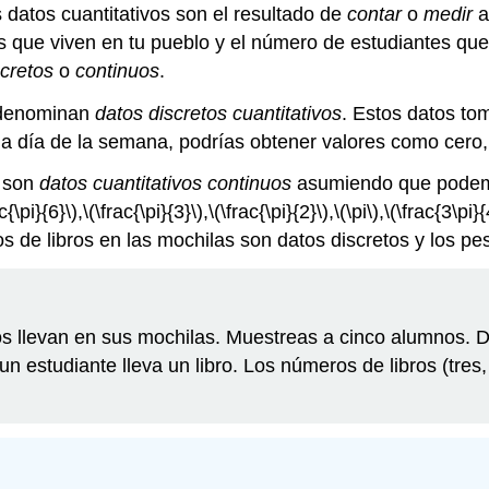
datos cuantitativos son el resultado de
contar
o
medir
a
as que viven en tu pueblo y el número de estudiantes qu
scretos
o
continuos
.
e denominan
datos discretos cuantitativos
. Estos datos to
a día de la semana, podrías obtener valores como cero, 
n son
datos cuantitativos continuos
asumiendo que podemo
c{\pi}{6}\)
,
\(\frac{\pi}{3}\)
,
\(\frac{\pi}{2}\)
,
\(\pi\)
,
\(\frac{3\pi}{
os de libros en las mochilas son datos discretos y los p
s llevan en sus mochilas. Muestreas a cinco alumnos. Do
y un estudiante lleva un libro. Los números de libros (tres