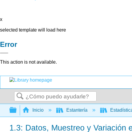
x
selected template will load here
Error
This action is not available.
Buscar
Expandir/contraer jerarquía global
Inicio
Estantería
Estadísti
1.3: Datos, Muestreo y Variación