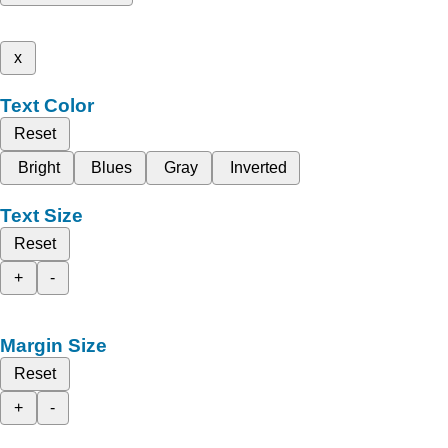
x
Text Color
Reset
Bright
Blues
Gray
Inverted
Text Size
Reset
+
-
Margin Size
Reset
+
-