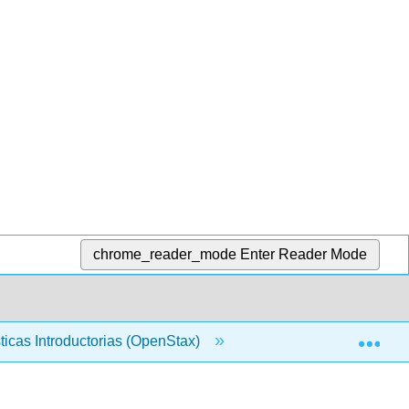
chrome_reader_mode
Enter Reader Mode
Exp
sticas Introductorias (OpenStax)
2: Estadística Descri