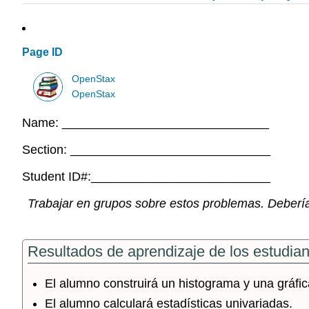
Page ID
OpenStax
OpenStax
Name: ______________________________
Section: _____________________________
Student ID#:__________________________
Trabajar en grupos sobre estos problemas. Deberías 
Resultados de aprendizaje de los estudia
El alumno construirá un histograma y una gráfic
El alumno calculará estadísticas univariadas.