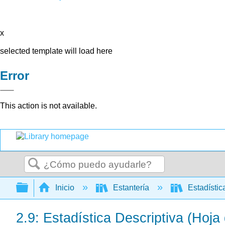
x
selected template will load here
Error
This action is not available.
Buscar
Expandir/contraer jerarquía global
Inicio
Estantería
Estadísti
2.9: Estadística Descriptiva (Hoja