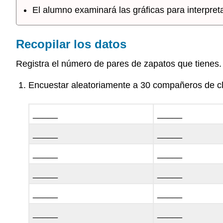
El alumno examinará las gráficas para interpreta
Recopilar los datos
Registra el número de pares de zapatos que tienes.
Encuestar aleatoriamente a 30 compañeros de cla
_____
_____
_____
_____
_____
_____
_____
_____
_____
_____
_____
_____