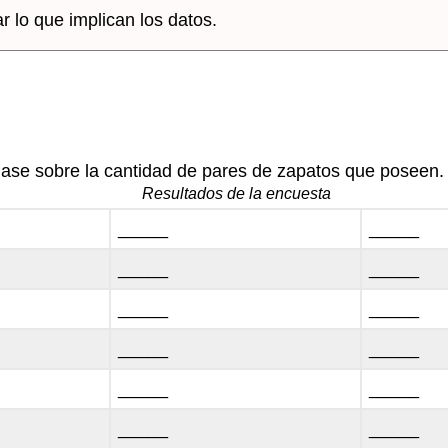
r lo que implican los datos.
se sobre la cantidad de pares de zapatos que poseen. 
Resultados de la encuesta
_____
_____
_____
_____
_____
_____
_____
_____
_____
_____
_____
_____