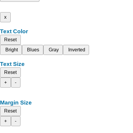
x
Text Color
Reset
Bright
Blues
Gray
Inverted
Text Size
Reset
+
-
Margin Size
Reset
+
-