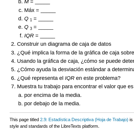
M
= _____
Máx = _____
Q
= _____
1
Q
= _____
3
IQR
= _____
Construir un diagrama de caja de datos
¿Qué implica la forma de la gráfica de caja sob
Usando la gráfica de caja, ¿cómo se puede determ
¿Cómo ayuda la desviación estándar a determinar 
¿Qué representa el
IQR
en este problema?
Muestra tu trabajo para encontrar el valor que e
por encima de la media.
por debajo de la media.
This page titled
2.9: Estadística Descriptiva (Hoja de Trabajo)
is
style and standards of the LibreTexts platform.