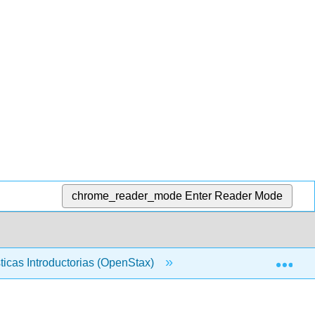
chrome_reader_mode
Enter Reader Mode
Exp
sticas Introductorias (OpenStax)
4: Variables Aleatori