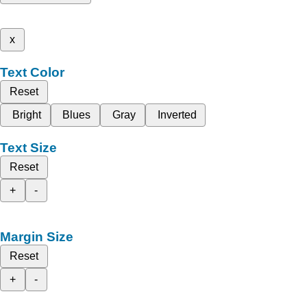
x
Text Color
Reset
Bright
Blues
Gray
Inverted
Text Size
Reset
+
-
Margin Size
Reset
+
-