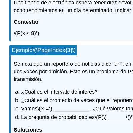
Una tienda de electrónica espera tener diez devol
ocho rendimientos en un día determinado. Indicar
Contestar
\(P(x < 8)\)
Ejemplo
\(\PageIndex{3}\)
Se nota que un reportero de noticias dice “uh”, en
dos veces por emisión. Este es un problema de Poi
transmisión.
¿Cuál es el intervalo de interés?
¿Cuál es el promedio de veces que el reportero
Vamos
\(X =\)
____________. ¿Qué valores t
La pregunta de probabilidad es
\(P(\)
______
\()\
Soluciones