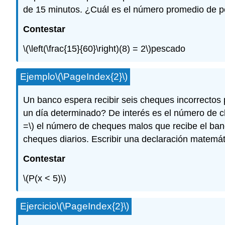
de 15 minutos. ¿Cuál es el número promedio de 
Contestar
\(\left(\frac{15}{60}\right)(8) = 2\)
pescado
Ejemplo
\(\PageIndex{2}\)
Un banco espera recibir seis cheques incorrectos
un día determinado? De interés es el número de ch
=\)
el número de cheques malos que recibe el banco
cheques diarios. Escribir una declaración matemát
Contestar
\(P(x < 5)\)
Ejercicio
\(\PageIndex{2}\)