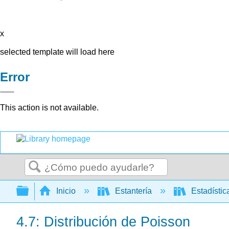
x
selected template will load here
Error
This action is not available.
Buscar
Expandir/contraer jerarquía global
Inicio
Estantería
Estadísti
4.7: Distribución de Poisson