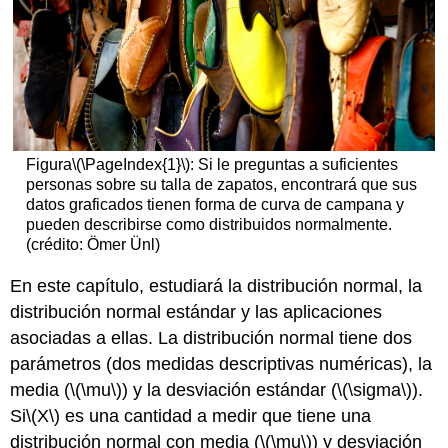
Figura
\(\PageIndex{1}\)
: Si le preguntas a suficientes
personas sobre su talla de zapatos, encontrará que sus
datos graficados tienen forma de curva de campana y
pueden describirse como distribuidos normalmente.
(crédito: Ömer Ünl)
En este capítulo, estudiará la distribución normal, la
distribución normal estándar y las aplicaciones
asociadas a ellas. La distribución normal tiene dos
parámetros (dos medidas descriptivas numéricas), la
media (
\(\mu\)
) y la desviación estándar (
\(\sigma\)
).
Si
\(X\)
es una cantidad a medir que tiene una
distribución normal con media (
\(\mu\)
) y desviación