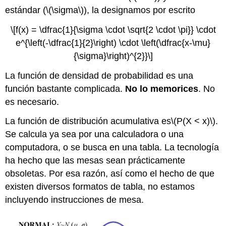
estándar (
\(\sigma\)
), la designamos por escrito
\[f(x) = \dfrac{1}{\sigma \cdot \sqrt{2 \cdot \pi}} \cdot
e^{\left(-\dfrac{1}{2}\right) \cdot \left(\dfrac{x-\mu}
{\sigma}\right)^{2}}\]
La función de densidad de probabilidad es una
función bastante complicada.
No lo memorices
. No
es necesario.
La función de distribución acumulativa es
\(P(X < x)\)
.
Se calcula ya sea por una calculadora o una
computadora, o se busca en una tabla. La tecnología
ha hecho que las mesas sean prácticamente
obsoletas. Por esa razón, así como el hecho de que
existen diversos formatos de tabla, no estamos
incluyendo instrucciones de mesa.