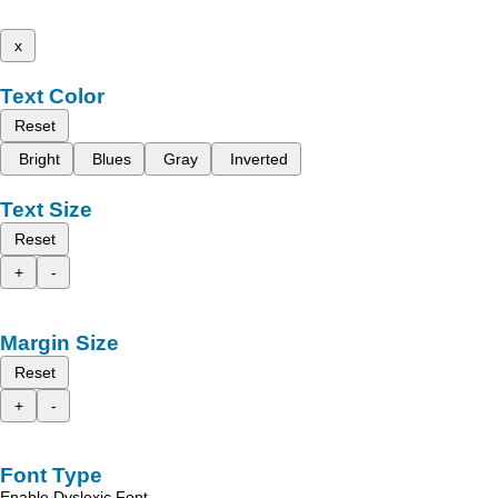
x
Text Color
Reset
Bright
Blues
Gray
Inverted
Text Size
Reset
+
-
Margin Size
Reset
+
-
Font Type
Enable Dyslexic Font