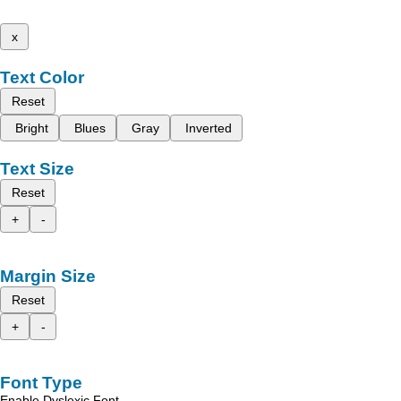
x
Text Color
Reset
Bright
Blues
Gray
Inverted
Text Size
Reset
+
-
Margin Size
Reset
+
-
Font Type
Enable Dyslexic Font