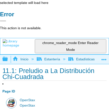
selected template will load here
Error
This action is not available.
chrome_reader_mode
Enter Reader
Mode
Expandir/contraer jerarquía global
Inicio
Estantería
Estadísticas
11.1: Preludio a La Distribución
Chi-Cuadrada
Page ID
OpenStax
OpenStax