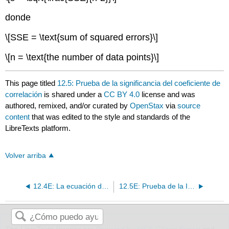
donde
\[SSE = \text{sum of squared errors}\]
\[n = \text{the number of data points}\]
This page titled
12.5: Prueba de la significancia del coeficiente de
correlación
is shared under a
CC BY 4.0
license and was
authored, remixed, and/or curated by
OpenStax
via
source
content
that was edited to the style and standards of the
LibreTexts platform.
Volver arriba
12.4E: La ecuación de regresión (Ejercicio)
12.5E: Prueba de la Importancia del Coeficiente de Correlación (Ejercicios)
The LibreTexts libraries are
Powered by NICE CXone Expert
and