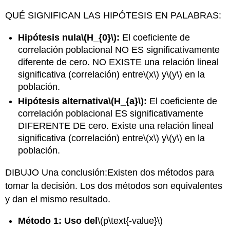
QUÉ SIGNIFICAN LAS HIPÓTESIS EN PALABRAS:
Hipótesis nula
\(H_{0}\)
:
El coeficiente de
correlación poblacional NO ES significativamente
diferente de cero. NO EXISTE una relación lineal
significativa (correlación) entre
\(x\)
y
\(y\)
en la
población.
Hipótesis alternativa
\(H_{a}\)
:
El coeficiente de
correlación poblacional ES significativamente
DIFERENTE DE cero. Existe una relación lineal
significativa (correlación) entre
\(x\)
y
\(y\)
en la
población.
DIBUJO Una conclusión:Existen dos métodos para
tomar la decisión. Los dos métodos son equivalentes
y dan el mismo resultado.
Método 1: Uso del
\(p\text{-value}\)