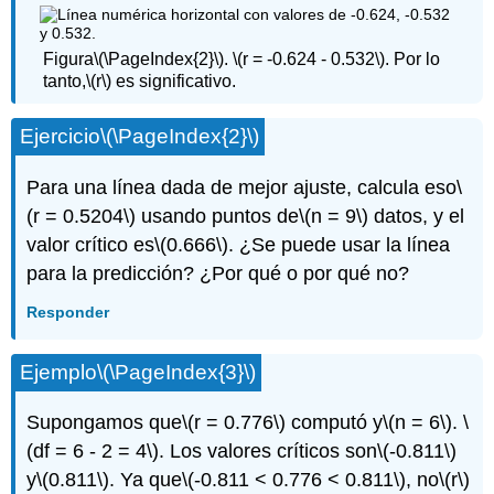
Figura
\(\PageIndex{2}\)
.
\(r = -0.624 - 0.532\)
. Por lo
tanto,
\(r\)
es significativo.
Ejercicio
\(\PageIndex{2}\)
Para una línea dada de mejor ajuste, calcula eso
\
(r = 0.5204\)
usando puntos de
\(n = 9\)
datos, y el
valor crítico es
\(0.666\)
. ¿Se puede usar la línea
para la predicción? ¿Por qué o por qué no?
Responder
Ejemplo
\(\PageIndex{3}\)
Supongamos que
\(r = 0.776\)
computó y
\(n = 6\)
.
\
(df = 6 - 2 = 4\)
. Los valores críticos son
\(-0.811\)
y
\(0.811\)
. Ya que
\(-0.811 < 0.776 < 0.811\)
, no
\(r\)