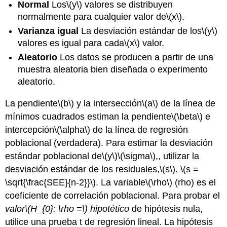
Normal
Los
\(y\)
valores se distribuyen
normalmente para cualquier valor de
\(x\)
.
Varianza igual
La desviación estándar de los
\(y\)
valores es igual para cada
\(x\)
valor.
Aleatorio
Los datos se producen a partir de una
muestra aleatoria bien diseñada o experimento
aleatorio.
La pendiente
\(b\)
y la intersección
\(a\)
de la línea de
mínimos cuadrados estiman la pendiente
\(\beta\)
e
intercepción
\(\alpha\)
de la línea de regresión
poblacional (verdadera). Para estimar la desviación
estándar poblacional de
\(y\)
\(\sigma\)
,, utilizar la
desviación estándar de los residuales,
\(s\)
.
\(s =
\sqrt{\frac{SEE}{n-2}}\)
. La variable
\(\rho\)
(rho) es el
coeficiente de correlación poblacional. Para probar el
valor
\(H_{0}: \rho =\)
hipotético
de hipótesis nula,
utilice una prueba t de regresión lineal. La hipótesis