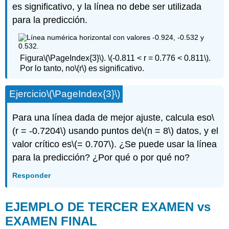
es significativo, y la línea no debe ser utilizada
para la predicción.
Figura
\(\PageIndex{3}\)
.
\(-0.811 < r = 0.776 < 0.811\)
.
Por lo tanto, no
\(r\)
es significativo.
Ejercicio
\(\PageIndex{3}\)
Para una línea dada de mejor ajuste, calcula eso
\
(r = -0.7204\)
usando puntos de
\(n = 8\)
datos, y el
valor crítico es
\(= 0.707\)
. ¿Se puede usar la línea
para la predicción? ¿Por qué o por qué no?
Responder
EJEMPLO DE TERCER EXAMEN vs
EXAMEN FINAL