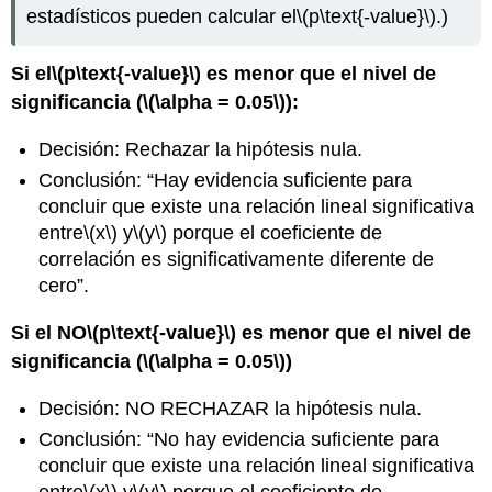
estadísticos pueden calcular el
\(p\text{-value}\)
.)
Si el
\(p\text{-value}\)
es menor que el nivel de
significancia (
\(\alpha = 0.05\)
):
Decisión: Rechazar la hipótesis nula.
Conclusión: “Hay evidencia suficiente para
concluir que existe una relación lineal significativa
entre
\(x\)
y
\(y\)
porque el coeficiente de
correlación es significativamente diferente de
cero”.
Si el
NO
\(p\text{-value}\)
es menor que el nivel de
significancia (
\(\alpha = 0.05\)
)
Decisión: NO RECHAZAR la hipótesis nula.
Conclusión: “No hay evidencia suficiente para
concluir que existe una relación lineal significativa
entre
\(x\)
y
\(y\)
porque el coeficiente de