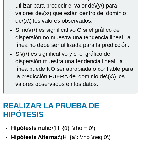
utilizar para predecir el valor de
\(y\)
para
valores de
\(x\)
que están dentro del dominio
de
\(x\)
los valores observados.
Si no
\(r\)
es significativo O si el gráfico de
dispersión no muestra una tendencia lineal, la
línea no debe ser utilizada para la predicción.
Si
\(r\)
es significativo y si el gráfico de
dispersión muestra una tendencia lineal, la
línea puede NO ser apropiada o confiable para
la predicción FUERA del dominio de
\(x\)
los
valores observados en los datos.
REALIZAR LA PRUEBA DE
HIPÓTESIS
Hipótesis nula:
\(H_{0}: \rho = 0\)
Hipótesis Alterna:
\(H_{a}: \rho \neq 0\)