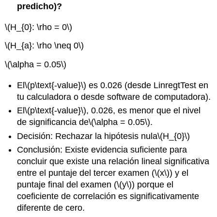
predicho
)?
\(H_{0}: \rho = 0\)
\(H_{a}: \rho \neq 0\)
\(\alpha = 0.05\)
El
\(p\text{-value}\)
es 0.026 (desde LinregtTest en
tu calculadora o desde software de computadora).
El
\(p\text{-value}\)
, 0.026, es menor que el nivel
de significancia de
\(\alpha = 0.05\)
.
Decisión: Rechazar la hipótesis nula
\(H_{0}\)
Conclusión: Existe evidencia suficiente para
concluir que existe una relación lineal significativa
entre el puntaje del tercer examen (
\(x\)
) y el
puntaje final del examen (
\(y\)
) porque el
coeficiente de correlación es significativamente
diferente de cero.