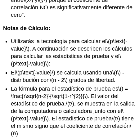
correlación NO es significativamente diferente de
cero”.
Notas de Cálculo:
Utilizarás la tecnología para calcular el
\(p\text{-
value}\)
. A continuación se describen los cálculos
para calcular las estadísticas de prueba y el
\
(p\text{-value}\)
:
El
\(p\text{-value}\)
se calcula usando una
\(t\)
-
distribución con
\(n - 2\)
grados de libertad.
La fórmula para el estadístico de prueba es
\(t =
\frac{r\sqrt{n-2}}{\sqrt{1-r^{2}}}\)
. El valor del
estadístico de prueba,
\(t\)
, se muestra en la salida
de la computadora o calculadora junto con el
\
(p\text{-value}\)
. El estadístico de prueba
\(t\)
tiene
el mismo signo que el coeficiente de correlación
\
(r\)
.