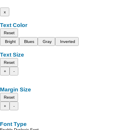
x
Text Color
Reset
Bright
Blues
Gray
Inverted
Text Size
Reset
+
-
Margin Size
Reset
+
-
Font Type
Enable Dyslexic Font