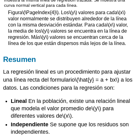
Figura
\(\PageIndex{4}\)
. Los
\(y\)
valores para cada
\(x\)
valor normalmente se distribuyen alrededor de la línea
con la misma desviación estándar. Para cada
\(x\)
valor,
la media de los
\(y\)
valores se encuentra en la línea de
regresión. Más
\(y\)
valores se encuentran cerca de la
línea de los que están dispersos más lejos de la línea.
Resumen
La regresión lineal es un procedimiento para ajustar
una línea recta del formulario
\(\hat{y} = a + bx\)
a los
datos. Las condiciones para la regresión son:
Lineal
En la población, existe una relación lineal
que modela el valor promedio de
\(y\)
para
diferentes valores de
\(x\)
.
Independiente
Se supone que los residuos son
independientes.