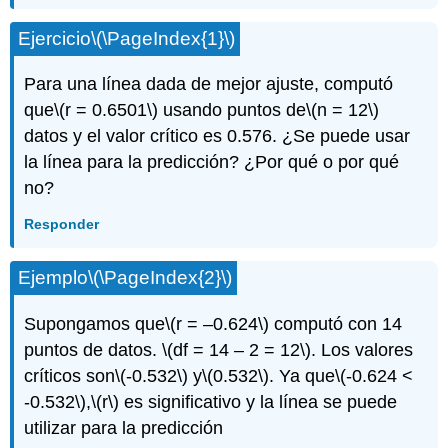
Ejercicio
\(\PageIndex{1}\)
Para una línea dada de mejor ajuste, computó
que
\(r = 0.6501\)
usando puntos de
\(n = 12\)
datos y el valor crítico es 0.576. ¿Se puede usar
la línea para la predicción? ¿Por qué o por qué
no?
Responder
Ejemplo
\(\PageIndex{2}\)
Supongamos que
\(r = –0.624\)
computó con 14
puntos de datos.
\(df = 14 – 2 = 12\)
. Los valores
críticos son
\(-0.532\)
y
\(0.532\)
. Ya que
\(-0.624 <
-0.532\)
,
\(r\)
es significativo y la línea se puede
utilizar para la predicción