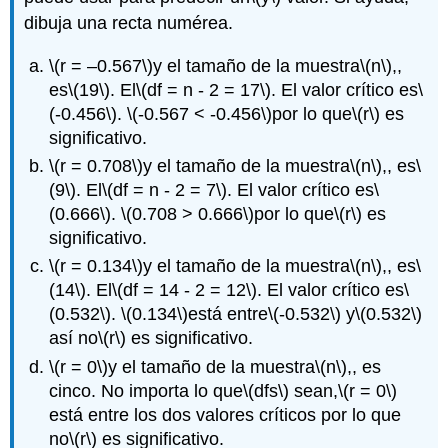
dibuja una recta numérea.
\(r = –0.567\)
y el tamaño de la muestra
\(n\)
,,
es
\(19\)
. El
\(df = n - 2 = 17\)
. El valor crítico es
\
(-0.456\)
.
\(-0.567 < -0.456\)
por lo que
\(r\)
es
significativo.
\(r = 0.708\)
y el tamaño de la muestra
\(n\)
,, es
\
(9\)
. El
\(df = n - 2 = 7\)
. El valor crítico es
\
(0.666\)
.
\(0.708 > 0.666\)
por lo que
\(r\)
es
significativo.
\(r = 0.134\)
y el tamaño de la muestra
\(n\)
,, es
\
(14\)
. El
\(df = 14 - 2 = 12\)
. El valor crítico es
\
(0.532\)
.
\(0.134\)
está entre
\(-0.532\)
y
\(0.532\)
así no
\(r\)
es significativo.
\(r = 0\)
y el tamaño de la muestra
\(n\)
,, es
cinco. No importa lo que
\(dfs\)
sean,
\(r = 0\)
está entre los dos valores críticos por lo que
no
\(r\)
es significativo.