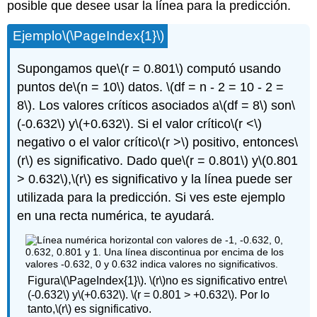
posible que desee usar la línea para la predicción.
Ejemplo
\(\PageIndex{1}\)
Supongamos que
\(r = 0.801\)
computó usando
puntos de
\(n = 10\)
datos.
\(df = n - 2 = 10 - 2 =
8\)
. Los valores críticos asociados a
\(df = 8\)
son
\
(-0.632\)
y
\(+0.632\)
. Si el valor crítico
\(r <\)
negativo o el valor crítico
\(r >\)
positivo, entonces
\
(r\)
es significativo. Dado que
\(r = 0.801\)
y
\(0.801
> 0.632\)
,
\(r\)
es significativo y la línea puede ser
utilizada para la predicción. Si ves este ejemplo
en una recta numérica, te ayudará.
Figura
\(\PageIndex{1}\)
.
\(r\)
no es significativo entre
\
(-0.632\)
y
\(+0.632\)
.
\(r = 0.801 > +0.632\)
. Por lo
tanto,
\(r\)
es significativo.