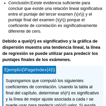
Conclusión:Existe evidencia suficiente para
concluir que existe una relación lineal significativa
entre el puntaje del tercer examen (
\(x\)
) y el
puntaje final del examen (
\(y\)
) porque el
coeficiente de correlación es significativamente
diferente de cero.
Debido a que
\(r\)
es significativo y la gráfica de
dispersión muestra una tendencia lineal, la línea
de regresión se puede utilizar para predecir los
puntajes finales de los exámenes.
Ejemplo
\(\PageIndex{4}\)
Supongamos que computó los siguientes
coeficientes de correlación. Usando la tabla al
final del capítulo, determinar si
\(r\)
es significativo
y la línea de mejor ajuste asociada a cada r se
puede usar para predecir un
\(y\)
valor. Si ayuda,