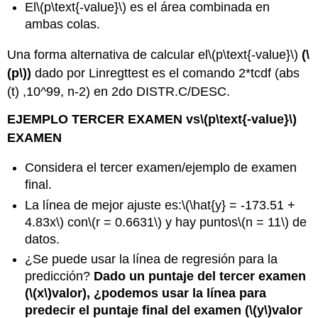
El
\(p\text{-value}\)
es el área combinada en
ambas colas.
Una forma alternativa de calcular el
\(p\text{-value}\)
(
\
(p\)
)
dado por Linregttest es el comando 2*tcdf (abs
(t) ,10^99, n-2) en 2do DISTR.C/DESC.
EJEMPLO TERCER EXAMEN vs
\(p\text{-value}\)
EXAMEN
Considera el tercer examen/ejemplo de examen
final.
La línea de mejor ajuste es:
\(\hat{y} = -173.51 +
4.83x\)
con
\(r = 0.6631\)
y hay puntos
\(n = 11\)
de
datos.
¿Se puede usar la línea de regresión para la
predicción?
Dado un puntaje del tercer examen
(
\(x\)
valor), ¿podemos usar la línea para
predecir el puntaje final del examen (
\(y\)
valor