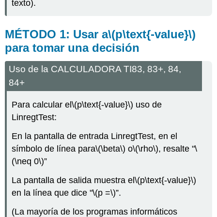
texto).
MÉTODO 1: Usar a
\(p\text{-value}\)
para tomar una decisión
Uso de la CALCULADORA TI83, 83+, 84,
84+
Para calcular el
\(p\text{-value}\)
uso de
LinregtTest:
En la pantalla de entrada LinregtTest, en el
símbolo de línea para
\(\beta\)
o
\(\rho\)
, resalte "
\
(\neq 0\)
”
La pantalla de salida muestra el
\(p\text{-value}\)
en la línea que dice "
\(p =\)
”.
(La mayoría de los programas informáticos