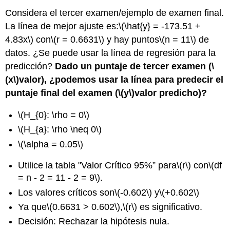
Considera el tercer examen/ejemplo de examen final.
La línea de mejor ajuste es:
\(\hat{y} = -173.51 +
4.83x\)
con
\(r = 0.6631\)
y hay puntos
\(n = 11\)
de
datos. ¿Se puede usar la línea de regresión para la
predicción?
Dado un puntaje de tercer examen (
\
(x\)
valor), ¿podemos usar la línea para predecir el
puntaje final del examen (
\(y\)
valor predicho
)?
\(H_{0}: \rho = 0\)
\(H_{a}: \rho \neq 0\)
\(\alpha = 0.05\)
Utilice la tabla "Valor Crítico 95%” para
\(r\)
con
\(df
= n - 2 = 11 - 2 = 9\)
.
Los valores críticos son
\(-0.602\)
y
\(+0.602\)
Ya que
\(0.6631 > 0.602\)
,
\(r\)
es significativo.
Decisión: Rechazar la hipótesis nula.