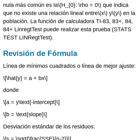
nula más común es la
\(H_{0}: \rho = 0\)
que indica
que no existe una relación lineal entre
\(x\)
y
\(y\)
en la
población. La función de calculadora TI-83, 83+, 84,
84+ LinregtTest puede realizar esta prueba (STATS
TEST LINRegtTest).
Revisión de Fórmula
Línea de mínimos cuadrados o línea de mejor ajuste:
\[\hat{y} = a + bx\]
donde
\[a = y\text{-intercept}\]
\[b = \text{slope}\]
Desviación estándar de los residuos:
\[s = \sqrt{\frac{SSE}{n-2}}\]