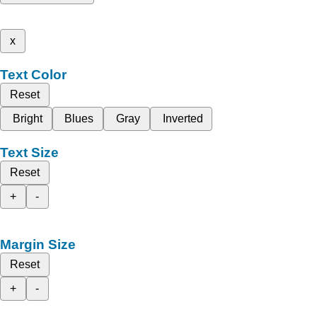
x
Text Color
Reset
Bright
Blues
Gray
Inverted
Text Size
Reset
+
-
Margin Size
Reset
+
-