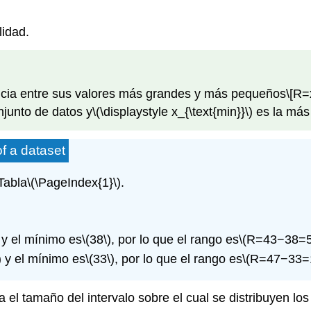
lidad.
encia entre sus valores más grandes y más pequeños
\[R=
junto de datos y
\(\displaystyle x_{\text{min}}\)
es la más
of a dataset
Tabla
\(\PageIndex{1}\)
.
y el mínimo es
\(38\)
, por lo que el rango es
\(R=43−38=5
)
y el mínimo es
\(33\)
, por lo que el rango es
\(R=47−33=
a el tamaño del intervalo sobre el cual se distribuyen l