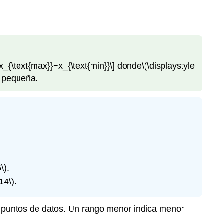
x_{\text{max}}−x_{\text{min}}\]
donde
\(\displaystyle
 pequeña.
\)
.
14\)
.
os puntos de datos. Un rango menor indica menor