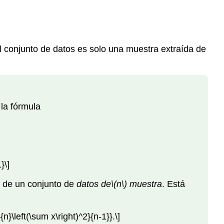
 conjunto de datos es solo una muestra extraída de
 la fórmula
}\]
de un conjunto de
datos de
\(n\)
muestra
. Está
n}\left(\sum x\right)^2}{n-1}}.\]