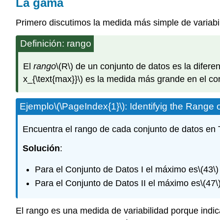
La gama
Primero discutimos la medida más simple de variabi
Definición: rango
El
rango
\(R\)
de un conjunto de datos es la difer
x_{\text{max}}\)
es la medida más grande en el con
Ejemplo
\(\PageIndex{1}\)
: Identifyig the Range 
Encuentra el rango de cada conjunto de datos en 
Solución
:
Para el Conjunto de Datos I el máximo es
\(43\)
Para el Conjunto de Datos II el máximo es
\(47\
El rango es una medida de variabilidad porque indic