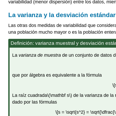
variabilidad (menor dispersión) entre los datos, mie
La varianza y la desviación estándar
Las otras dos medidas de variabilidad que conside
una población mucho mayor o es la población entera
Definición: varianza muestral y desviación est
La
varianza de muestra
de un conjunto de datos 
que por álgebra es equivalente a la fórmula
\
La raíz cuadrada
\(\mathbf s\)
de la varianza de l
dado por las fórmulas
\[s = \sqrt{s^2} = \sqrt{\dfrac{