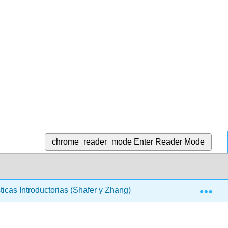
chrome_reader_mode
Enter Reader Mode
Exp
ticas Introductorias (Shafer y Zhang)
2: Estadística D