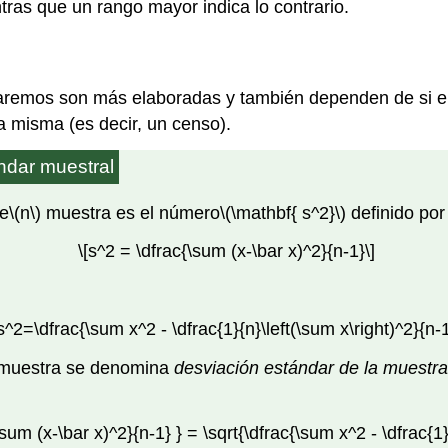
ntras que un rango mayor indica lo contrario.
raremos son más elaboradas y también dependen de si el
 misma (es decir, un censo).
ándar muestral
de
\(n\)
muestra es el número
\(\mathbf{ s^2}\)
definido por
\[s^2 = \dfrac{\sum (x-\bar x)^2}{n-1}\]
[s^2=\dfrac{\sum x^2 - \dfrac{1}{n}\left(\sum x\right)^2}{n-1
a muestra se denomina
desviación estándar de la muestra
\sum (x-\bar x)^2}{n-1} } = \sqrt{\dfrac{\sum x^2 - \dfrac{1}{