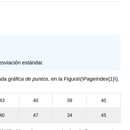
desviación estándar.
mada
gráfica de puntos
, en la Figura
\(\PageIndex{1}\)
.
43
40
39
40
40
47
34
45