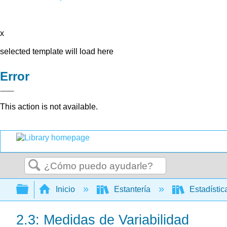
x
selected template will load here
Error
This action is not available.
Buscar
Expandir/contraer jerarquía global
Inicio
Estantería
Estadísti
2.3: Medidas de Variabilidad