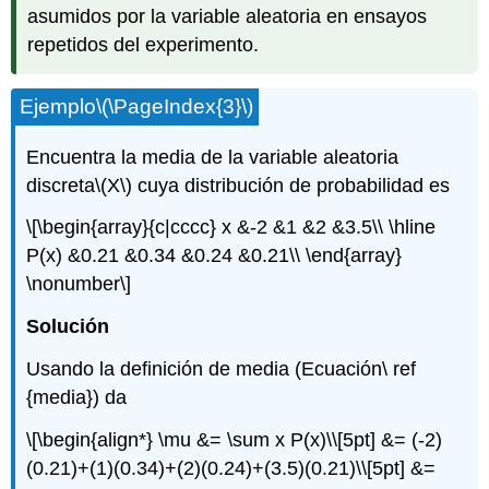
asumidos por la variable aleatoria en ensayos
repetidos del experimento.
Ejemplo
\(\PageIndex{3}\)
Encuentra la media de la variable aleatoria
discreta
\(X\)
cuya distribución de probabilidad es
\[\begin{array}{c|cccc} x &-2 &1 &2 &3.5\\ \hline
P(x) &0.21 &0.34 &0.24 &0.21\\ \end{array}
\nonumber\]
Solución
Usando la definición de media (Ecuación\ ref
{media}) da
\[\begin{align*} \mu &= \sum x P(x)\\[5pt] &= (-2)
(0.21)+(1)(0.34)+(2)(0.24)+(3.5)(0.21)\\[5pt] &=