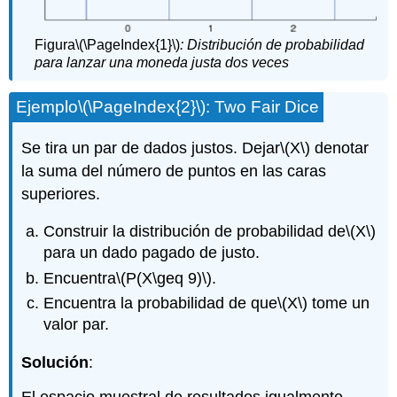
Figura
\(\PageIndex{1}\)
: Distribución de
probabilidad
para lanzar una moneda justa dos veces
Ejemplo
\(\PageIndex{2}\)
: Two Fair Dice
Se tira un par de dados justos. Dejar
\(X\)
denotar
la suma del número de puntos en las caras
superiores.
Construir la distribución de probabilidad de
\(X\)
para un dado pagado de justo.
Encuentra
\(P(X\geq 9)\)
.
Encuentra la probabilidad de que
\(X\)
tome un
valor par.
Solución
:
El espacio muestral de resultados igualmente