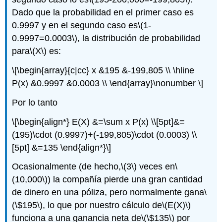
Dado que la probabilidad en el primer caso es
0.9997 y en el segundo caso es
\(1-
0.9997=0.0003\)
, la distribución de probabilidad
para
\(X\)
es:
\[\begin{array}{c|cc} x &195 &-199,805 \\ \hline
P(x) &0.9997 &0.0003 \\ \end{array}\nonumber \]
Por lo tanto
\[\begin{align*} E(X) &=\sum x P(x) \\[5pt]&=
(195)\cdot (0.9997)+(-199,805)\cdot (0.0003) \\
[5pt] &=135 \end{align*}\]
Ocasionalmente (de hecho,
\(3\)
veces en
\
(10,000\)
) la compañía pierde una gran cantidad
de dinero en una póliza, pero normalmente gana
\
(\$195\)
, lo que por nuestro cálculo de
\(E(X)\)
funciona a una ganancia neta de
\(\$135\)
por