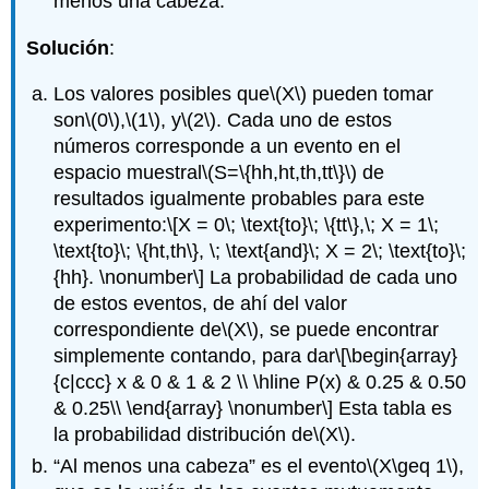
menos una cabeza.
Solución
:
Los valores posibles que
\(X\)
pueden tomar
son
\(0\)
,
\(1\)
, y
\(2\)
. Cada uno de estos
números corresponde a un evento en el
espacio muestral
\(S=\{hh,ht,th,tt\}\)
de
resultados igualmente probables para este
experimento:
\[X = 0\; \text{to}\; \{tt\},\; X = 1\;
\text{to}\; \{ht,th\}, \; \text{and}\; X = 2\; \text{to}\;
{hh}. \nonumber\]
La probabilidad de cada uno
de estos eventos, de ahí del valor
correspondiente de
\(X\)
, se puede encontrar
simplemente contando, para dar
\[\begin{array}
{c|ccc} x & 0 & 1 & 2 \\ \hline P(x) & 0.25 & 0.50
& 0.25\\ \end{array} \nonumber\]
Esta tabla es
la probabilidad distribución de
\(X\)
.
“Al menos una cabeza” es el evento
\(X\geq 1\)
,