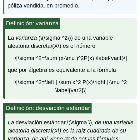
póliza vendida, en promedio.
Definición: varianza
La
varianza
(
\(\sigma ^2\)
) de una variable
aleatoria discreta
\(X\)
es el número
\[\sigma ^2=\sum (x-\mu )^2P(x) \label{var1}\]
que por álgebra es equivalente a la fórmula
\[\sigma ^2=\left [ \sum x^2 P(x)\right ]-\mu ^2
\label{var2}\]
Definición: desviación estándar
La
desviación
estándar
,
\(\sigma \)
,
de una variable
aleatoria discreta
\(X\)
es la raíz cuadrada de su
varianza, de ahí viene dada por las fórmulas