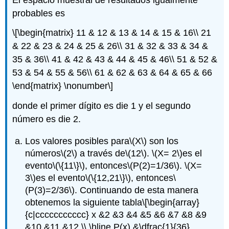
probables es
\[\begin{matrix} 11 & 12 & 13 & 14 & 15 & 16\\ 21
& 22 & 23 & 24 & 25 & 26\\ 31 & 32 & 33 & 34 &
35 & 36\\ 41 & 42 & 43 & 44 & 45 & 46\\ 51 & 52 &
53 & 54 & 55 & 56\\ 61 & 62 & 63 & 64 & 65 & 66
\end{matrix} \nonumber\]
donde el primer dígito es die 1 y el segundo
número es die 2.
Los valores posibles para
\(X\)
son los
números
\(2\)
a través de
\(12\)
.
\(X= 2\)
es el
evento
\(\{11\}\)
, entonces
\(P(2)=1/36\)
.
\(X=
3\)
es el evento
\(\{12,21\}\)
, entonces
\
(P(3)=2/36\)
. Continuando de esta manera
obtenemos la siguiente tabla
\[\begin{array}
{c|ccccccccccc} x &2 &3 &4 &5 &6 &7 &8 &9
&10 &11 &12 \\ \hline P(x) &\dfrac{1}{36}