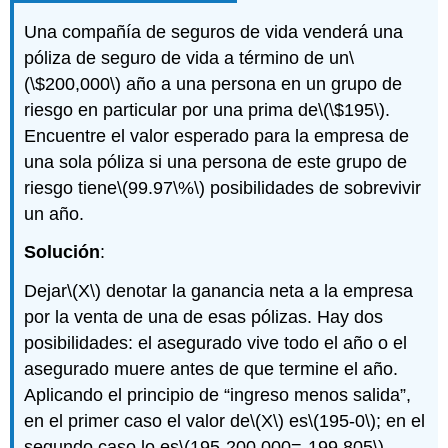
Una compañía de seguros de vida venderá una
póliza de seguro de vida a término de un
\
(\$200,000\)
año a una persona en un grupo de
riesgo en particular por una prima de
\(\$195\)
.
Encuentre el valor esperado para la empresa de
una sola póliza si una persona de este grupo de
riesgo tiene
\(99.97\%\)
posibilidades de sobrevivir
un año.
Solución
:
Dejar
\(X\)
denotar la ganancia neta a la empresa
por la venta de una de esas pólizas. Hay dos
posibilidades: el asegurado vive todo el año o el
asegurado muere antes de que termine el año.
Aplicando el principio de “ingreso menos salida”,
en el primer caso el valor de
\(X\)
es
\(195-0\)
; en el
segundo caso lo es
\(195-200,000=-199,805\)
.