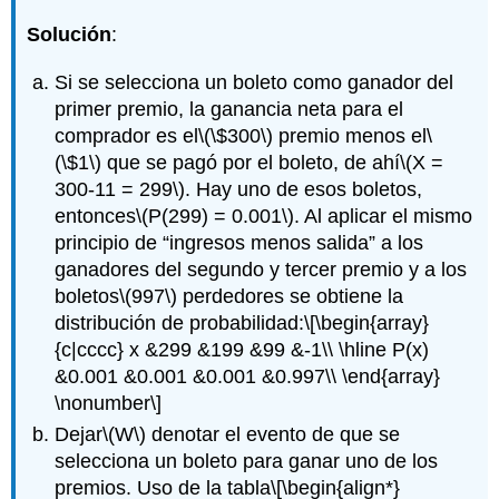
Solución
:
Si se selecciona un boleto como ganador del
primer premio, la ganancia neta para el
comprador es el
\(\$300\)
premio menos el
\
(\$1\)
que se pagó por el boleto, de ahí
\(X =
300-11 = 299\)
. Hay uno de esos boletos,
entonces
\(P(299) = 0.001\)
. Al aplicar el mismo
principio de “ingresos menos salida” a los
ganadores del segundo y tercer premio y a los
boletos
\(997\)
perdedores se obtiene la
distribución de probabilidad:
\[\begin{array}
{c|cccc} x &299 &199 &99 &-1\\ \hline P(x)
&0.001 &0.001 &0.001 &0.997\\ \end{array}
\nonumber\]
Dejar
\(W\)
denotar el evento de que se
selecciona un boleto para ganar uno de los
premios. Uso de la tabla
\[\begin{align*}