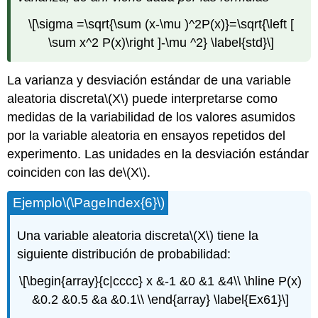
\[\sigma =\sqrt{\sum (x-\mu )^2P(x)}=\sqrt{\left [
\sum x^2 P(x)\right ]-\mu ^2} \label{std}\]
La varianza y desviación estándar de una variable
aleatoria discreta
\(X\)
puede interpretarse como
medidas de la variabilidad de los valores asumidos
por la variable aleatoria en ensayos repetidos del
experimento. Las unidades en la desviación estándar
coinciden con las de
\(X\)
.
Ejemplo
\(\PageIndex{6}\)
Una variable aleatoria discreta
\(X\)
tiene la
siguiente distribución de probabilidad:
\[\begin{array}{c|cccc} x &-1 &0 &1 &4\\ \hline P(x)
&0.2 &0.5 &a &0.1\\ \end{array} \label{Ex61}\]