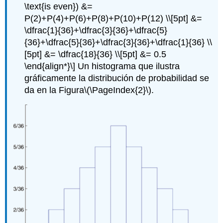
\text{is even}) &=
P(2)+P(4)+P(6)+P(8)+P(10)+P(12) \\[5pt] &=
\dfrac{1}{36}+\dfrac{3}{36}+\dfrac{5}
{36}+\dfrac{5}{36}+\dfrac{3}{36}+\dfrac{1}{36} \\
[5pt] &= \dfrac{18}{36} \\[5pt] &= 0.5
\end{align*}\]
Un histograma que ilustra
gráficamente la distribución de probabilidad se
da en la Figura
\(\PageIndex{2}\)
.