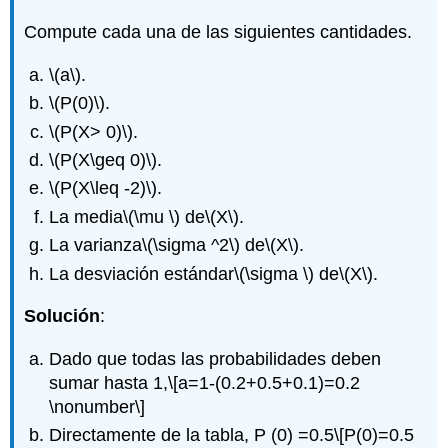
Compute cada una de las siguientes cantidades.
\(a\)
.
\(P(0)\)
.
\(P(X> 0)\)
.
\(P(X\geq 0)\)
.
\(P(X\leq -2)\)
.
La media
\(\mu \)
de
\(X\)
.
La varianza
\(\sigma ^2\)
de
\(X\)
.
La desviación estándar
\(\sigma \)
de
\(X\)
.
Solución
:
Dado que todas las probabilidades deben
sumar hasta 1,
\[a=1-(0.2+0.5+0.1)=0.2
\nonumber\]
Directamente de la tabla, P (0) =0.5
\[P(0)=0.5