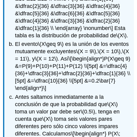
&\dfrac{2}{36} &\dfrac{3}{36} &\dfrac{4}{36}
&\dfrac{5}{36} &\dfrac{6}{36} &\dfrac{5}{36}
&\dfrac{4}{36} &\dfrac{3}{36} &\dfrac{2}{36}
&\dfrac{1}{36} \\ \end{array} \nonumber\]
Esta
tabla es la distribución de probabilidad de
\(X\)
.
El evento
\(X\geq 9\)
es la unión de los eventos
mutuamente excluyentes
\(X = 9\)
,
\(X = 10\)
,
\(X
= 11\)
, y
\(X = 12\)
. Así
\[\begin{align*}P(X\geq 9)
&=P(9)+P(10)+P(11)+P(12) \\[5pt] &=\dfrac{4}
{36}+\dfrac{3}{36}+\dfrac{2}{36}+\dfrac{1}{36} \\
[5pt] &=\dfrac{10}{36} \\[5pt] &=0.2\bar{7}
\end{align*}\]
Antes saltamos inmediatamente a la
conclusión de que la probabilidad que
\(X\)
toma un valor par debe ser
\(0.5\)
, tenga en
cuenta que
\(X\)
toma seis valores pares
diferentes pero sólo cinco valores impares
diferentes. Calculamos
\[\begin{align*} P(X\;