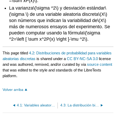
=\sum xP(x)\)
.
La varianza
\(\sigma ^2\)
y desviación estándar
\
(\sigma \)
de una variable aleatoria discreta
\(X\)
son números que indican la variabilidad de
\(X\)
más de numerosos ensayos del experimento. Se
pueden computar usando la fórmula
\(\sigma
^2=\left [ \sum x^2P(x) \right ]-\mu ^2\)
.
This page titled
4.2: Distribuciones de probabilidad para variables
aleatorias discretas
is shared under a
CC BY-NC-SA 3.0
license
and was authored, remixed, and/or curated by
via
source content
that was edited to the style and standards of the LibreTexts
platform.
Volver arriba
4.1: Variables aleatorias
4.3: La distribución binomial