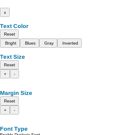
x
Text Color
Reset
Bright
Blues
Gray
Inverted
Text Size
Reset
+
-
Margin Size
Reset
+
-
Font Type
Enable Dyslexic Font