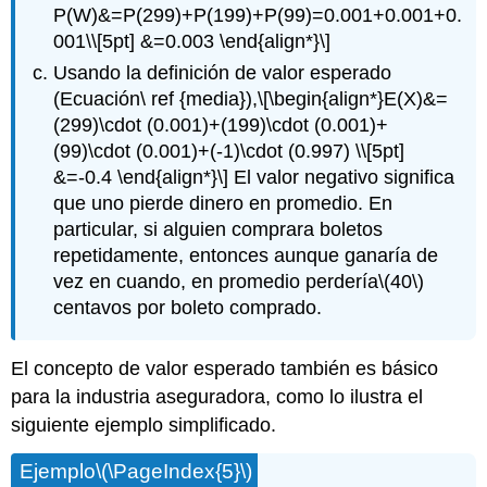
P(W)&=P(299)+P(199)+P(99)=0.001+0.001+0.
001\\[5pt] &=0.003 \end{align*}\]
Usando la definición de valor esperado
(Ecuación\ ref {media}),
\[\begin{align*}E(X)&=
(299)\cdot (0.001)+(199)\cdot (0.001)+
(99)\cdot (0.001)+(-1)\cdot (0.997) \\[5pt]
&=-0.4 \end{align*}\]
El valor negativo significa
que uno pierde dinero en promedio. En
particular, si alguien comprara boletos
repetidamente, entonces aunque ganaría de
vez en cuando, en promedio perdería
\(40\)
centavos por boleto comprado.
El concepto de valor esperado también es básico
para la industria aseguradora, como lo ilustra el
siguiente ejemplo simplificado.
Ejemplo
\(\PageIndex{5}\)