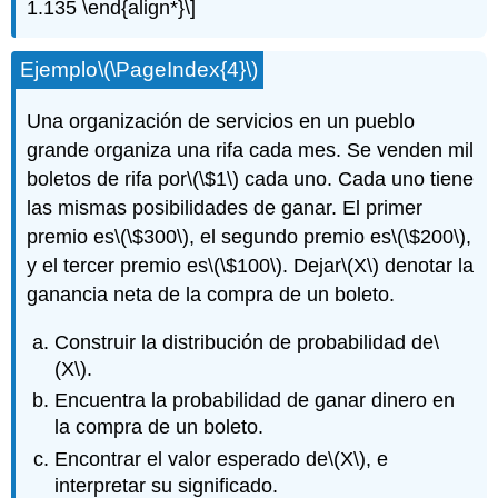
1.135 \end{align*}\]
Ejemplo
\(\PageIndex{4}\)
Una organización de servicios en un pueblo
grande organiza una rifa cada mes. Se venden mil
boletos de rifa por
\(\$1\)
cada uno. Cada uno tiene
las mismas posibilidades de ganar. El primer
premio es
\(\$300\)
, el segundo premio es
\(\$200\)
,
y el tercer premio es
\(\$100\)
. Dejar
\(X\)
denotar la
ganancia neta de la compra de un boleto.
Construir la distribución de probabilidad de
\
(X\)
.
Encuentra la probabilidad de ganar dinero en
la compra de un boleto.
Encontrar el valor esperado de
\(X\)
, e
interpretar su significado.