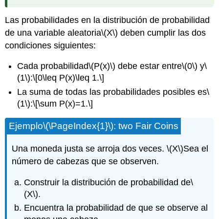
Las probabilidades en la distribución de probabilidad
de una variable aleatoria
\(X\)
deben cumplir las dos
condiciones siguientes:
Cada probabilidad
\(P(x)\)
debe estar entre
\(0\)
y
\
(1\)
:
\[0\leq P(x)\leq 1.\]
La suma de todas las probabilidades posibles es
\
(1\)
:
\[\sum P(x)=1.\]
Ejemplo
\(\PageIndex{1}\)
: two Fair Coins
Una moneda justa se arroja dos veces.
\(X\)
Sea el
número de cabezas que se observen.
Construir la distribución de probabilidad de
\
(X\)
.
Encuentra la probabilidad de que se observe al