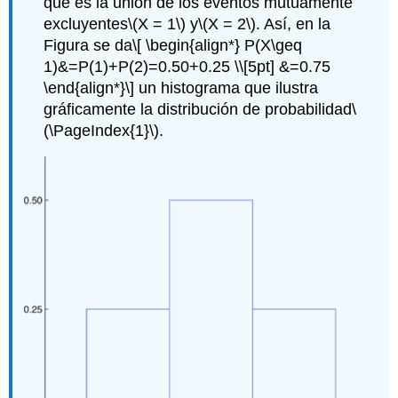
que es la unión de los eventos mutuamente
excluyentes
\(X = 1\)
y
\(X = 2\)
. Así, en la
Figura se da
\[ \begin{align*} P(X\geq
1)&=P(1)+P(2)=0.50+0.25 \\[5pt] &=0.75
\end{align*}\]
un histograma que ilustra
gráficamente la distribución de probabilidad
\
(\PageIndex{1}\)
.