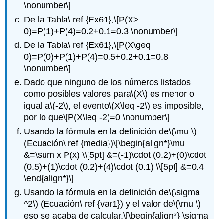
\nonumber\]
De la Tabla\ ref {Ex61},
\[P(X>
0)=P(1)+P(4)=0.2+0.1=0.3 \nonumber\]
De la Tabla\ ref {Ex61},
\[P(X\geq
0)=P(0)+P(1)+P(4)=0.5+0.2+0.1=0.8
\nonumber\]
Dado que ninguno de los números listados
como posibles valores para
\(X\)
es menor o
igual a
\(-2\)
, el evento
\(X\leq -2\)
es imposible,
por lo que
\[P(X\leq -2)=0 \nonumber\]
Usando la fórmula en la definición de
\(\mu \)
(Ecuación\ ref {media})
\[\begin{align*}\mu
&=\sum x P(x) \\[5pt] &=(-1)\cdot (0.2)+(0)\cdot
(0.5)+(1)\cdot (0.2)+(4)\cdot (0.1) \\[5pt] &=0.4
\end{align*}\]
Usando la fórmula en la definición de
\(\sigma
^2\)
(Ecuación\ ref {var1}) y el valor de
\(\mu \)
eso se acaba de calcular,
\[\begin{align*} \sigma