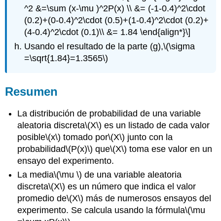
^2 &=\sum (x-\mu )^2P(x) \\ &= (-1-0.4)^2\cdot
(0.2)+(0-0.4)^2\cdot (0.5)+(1-0.4)^2\cdot (0.2)+
(4-0.4)^2\cdot (0.1)\\ &= 1.84 \end{align*}\]
Usando el resultado de la parte (g),
\(\sigma
=\sqrt{1.84}=1.3565\)
Resumen
La distribución de probabilidad de una variable
aleatoria discreta
\(X\)
es un listado de cada valor
posible
\(x\)
tomado por
\(X\)
junto con la
probabilidad
\(P(x)\)
que
\(X\)
toma ese valor en un
ensayo del experimento.
La media
\(\mu \)
de una variable aleatoria
discreta
\(X\)
es un número que indica el valor
promedio de
\(X\)
más de numerosos ensayos del
experimento. Se calcula usando la fórmula
\(\mu