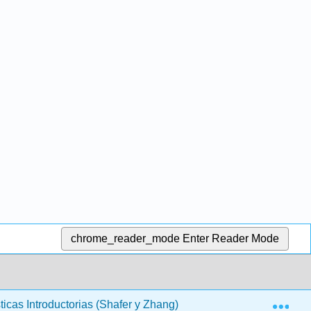
chrome_reader_mode
Enter Reader Mode
Exp
ticas Introductorias (Shafer y Zhang)
5: Variables ale