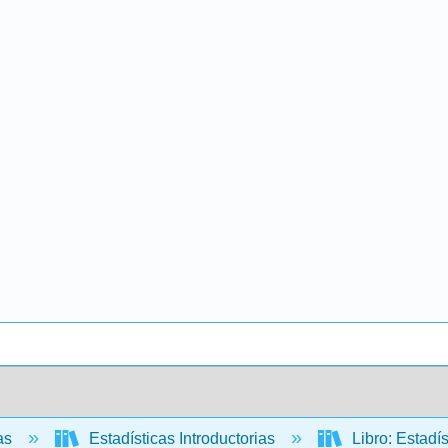
cas
Estadísticas Introductorias
Libro: Estadís