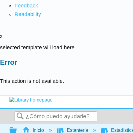
Feedback
Readability
x
selected template will load here
Error
This action is not available.
Buscar
Expandir/contraer jerarquía global
Inicio
Estantería
Estadísti