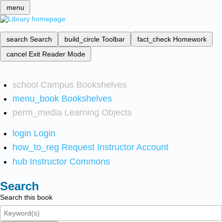
menu
search
Search
build_circle
Toolbar
fact_check
Homework
cancel
Exit Reader Mode
school
Campus Bookshelves
menu_book
Bookshelves
perm_media
Learning Objects
login
Login
how_to_reg
Request Instructor Account
hub
Instructor Commons
Search
Search this book