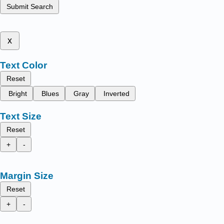
Submit Search
x
Text Color
Reset
Bright
Blues
Gray
Inverted
Text Size
Reset
+
-
Margin Size
Reset
+
-