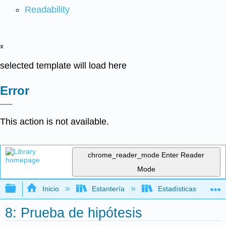
Readability
x
selected template will load here
Error
This action is not available.
chrome_reader_mode
Enter Reader
Mode
Expandir/contraer jerarquía global
Inicio
Estantería
Estadísticas
8: Prueba de hipótesis