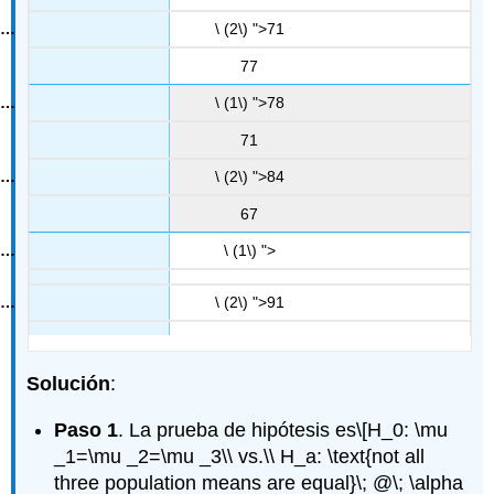
\ (2\) ">71
77
\ (1\) ">78
71
\ (2\) ">84
67
\ (1\) ">
\ (2\) ">91
Solución
:
Paso 1
. La prueba de hipótesis es
\[H_0: \mu
_1=\mu _2=\mu _3\\ vs.\\ H_a: \text{not all
three population means are equal}\; @\; \alpha