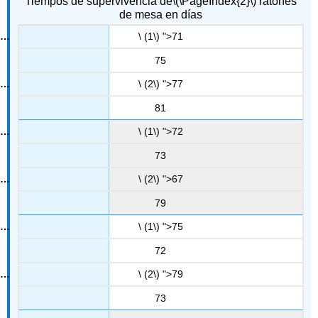
Tiempos de supervivencia de
\(\PageIndex{2}\)
ratones
de mesa en días
\ (1\) ">71
75
\ (2\) ">77
81
\ (1\) ">72
73
\ (2\) ">67
79
\ (1\) ">75
72
\ (2\) ">79
73