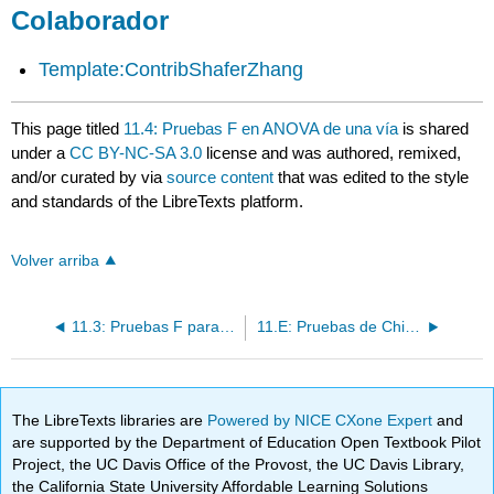
Colaborador
Template:ContribShaferZhang
This page titled
11.4: Pruebas F en ANOVA de una vía
is shared
under a
CC BY-NC-SA 3.0
license and was authored, remixed,
and/or curated by
via
source content
that was edited to the style
and standards of the LibreTexts platform.
Volver arriba
11.3: Pruebas F para Igualdad de Dos Varianzas
11.E: Pruebas de Chi-Cuadrado y Pruebas F (Ejercicios)
The LibreTexts libraries are
Powered by NICE CXone Expert
and
are supported by the Department of Education Open Textbook Pilot
Project, the UC Davis Office of the Provost, the UC Davis Library,
the California State University Affordable Learning Solutions