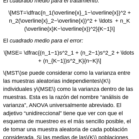
El
cuadrado medio para el tratamiento:
\[MST=\dfrac{n_1(\overline{x}_1−\overline{x})^2 +
n_2(\overline{x}_2−\overline{x})^2 + \ldots + n_K
(\overline{x}K−\overline{x})^2}{K−1}\]
El
cuadrado medio para el error:
\[MSE= \dfrac{(n_1−1)s^2_1 + (n_2−1)s^2_2 + \ldots
+ (n_{K−1})s^2_K}{n−K}\]
\(MST\)
se puede considerar como la varianza entre
las muestras aleatorias independientes
\(K\)
individuales y
\(MSE\)
como la varianza dentro de las
muestras. Esta es la razón del nombre “análisis de
varianza”, ANOVA universalmente abreviado. El
adjetivo “unidireccional” tiene que ver con que el
esquema de muestreo es el más sencillo posible, el
de tomar una muestra aleatoria de cada población
considerada. Si las medias de las
\(K\)
poblaciones