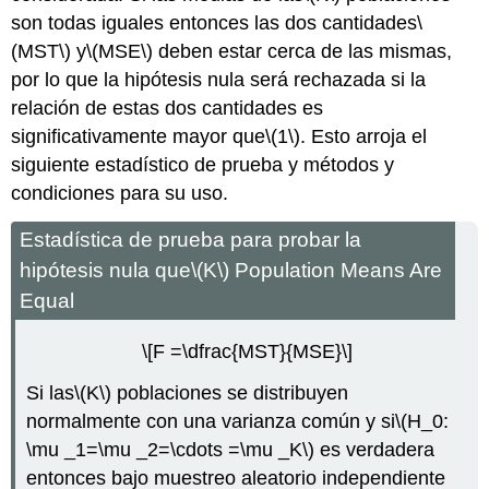
son todas iguales entonces las dos cantidades
\
(MST\)
y
\(MSE\)
deben estar cerca de las mismas,
por lo que la hipótesis nula será rechazada si la
relación de estas dos cantidades es
significativamente mayor que
\(1\)
. Esto arroja el
siguiente estadístico de prueba y métodos y
condiciones para su uso.
Estadística de prueba para probar la
hipótesis nula que
\(K\)
Population Means Are
Equal
\[F =\dfrac{MST}{MSE}\]
Si las
\(K\)
poblaciones se distribuyen
normalmente con una varianza común y si
\(H_0:
\mu _1=\mu _2=\cdots =\mu _K\)
es verdadera
entonces bajo muestreo aleatorio independiente