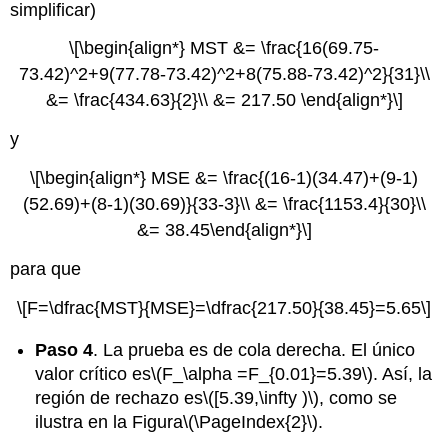
simplificar)
\[\begin{align*} MST &= \frac{16(69.75-
73.42)^2+9(77.78-73.42)^2+8(75.88-73.42)^2}{31}\\
&= \frac{434.63}{2}\\ &= 217.50 \end{align*}\]
y
\[\begin{align*} MSE &= \frac{(16-1)(34.47)+(9-1)
(52.69)+(8-1)(30.69)}{33-3}\\ &= \frac{1153.4}{30}\\
&= 38.45\end{align*}\]
para que
\[F=\dfrac{MST}{MSE}=\dfrac{217.50}{38.45}=5.65\]
Paso 4
. La prueba es de cola derecha. El único
valor crítico es
\(F_\alpha =F_{0.01}=5.39\)
. Así, la
región de rechazo es
\([5.39,\infty )\)
, como se
ilustra en la Figura
\(\PageIndex{2}\)
.