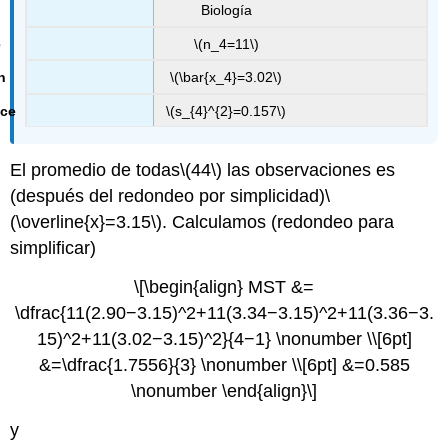
Biología
\(n_4=11\)
\(\bar{x_4}=3.02\)
\(s_{4}^{2}=0.157\)
El promedio de todas
\(44\)
las observaciones es
(después del redondeo por simplicidad)
\
(\overline{x}=3.15\)
. Calculamos (redondeo para
simplificar)
\[\begin{align} MST &=
\dfrac{11(2.90−3.15)^2+11(3.34−3.15)^2+11(3.36−3.
15)^2+11(3.02−3.15)^2}{4−1} \nonumber \\[6pt]
&=\dfrac{1.7556}{3} \nonumber \\[6pt] &=0.585
\nonumber \end{align}\]
y