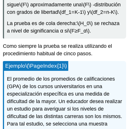
sigue
\(F\)
aproximadamente una
\(F\)
-distribución
con grados de libertad
\(df_1=K-1\)
y
\(df_2=n-K\)
.
La prueba es de cola derecha:
\(H_0\)
se rechaza
a nivel de significancia α si
\(F≥F_α\)
.
Como siempre la prueba se realiza utilizando el
procedimiento habitual de cinco pasos.
Ejemplo
\(\PageIndex{1}\)
El promedio de los promedios de calificaciones
(GPA) de los cursos universitarios en una
especialización específica es una medida de
dificultad de la mayor. Un educador desea realizar
un estudio para averiguar si los niveles de
dificultad de las distintas carreras son los mismos.
Para tal estudio, se selecciona una muestra