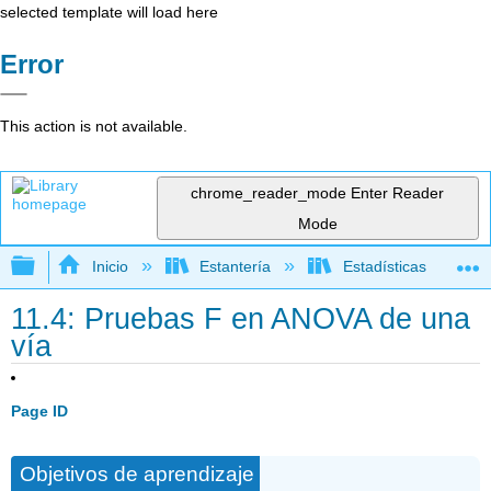
selected template will load here
Error
This action is not available.
chrome_reader_mode
Enter Reader
Mode
Expandir/contraer jerarquía global
Inicio
Estantería
Estadísticas
11.4: Pruebas F en ANOVA de una
vía
Page ID
Objetivos de aprendizaje