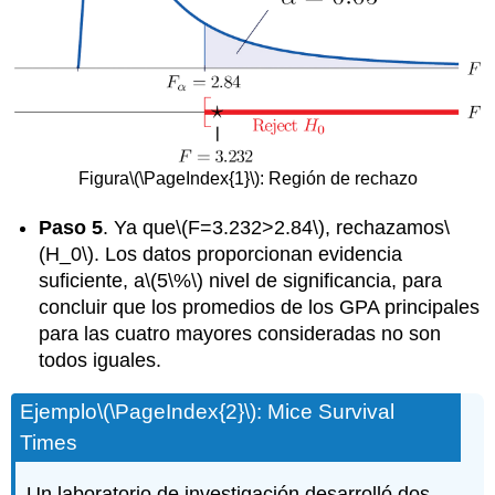
Figura
\(\PageIndex{1}\)
: Región de rechazo
Paso 5
. Ya que
\(F=3.232>2.84\)
, rechazamos
\
(H_0\)
. Los datos proporcionan evidencia
suficiente, a
\(5\%\)
nivel de significancia, para
concluir que los promedios de los GPA principales
para las cuatro mayores consideradas no son
todos iguales.
Ejemplo
\(\PageIndex{2}\)
: Mice Survival
Times
Un laboratorio de investigación desarrolló dos