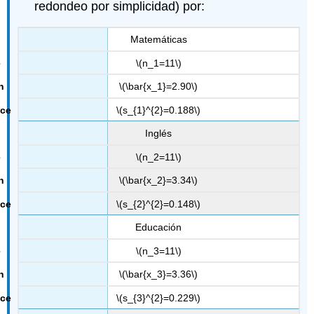
redondeo por simplicidad) por:
Matemáticas
\(n_1=11\)
\(\bar{x_1}=2.90\)
\(s_{1}^{2}=0.188\)
Inglés
\(n_2=11\)
\(\bar{x_2}=3.34\)
\(s_{2}^{2}=0.148\)
Educación
\(n_3=11\)
\(\bar{x_3}=3.36\)
\(s_{3}^{2}=0.229\)