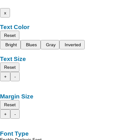
x
Text Color
Reset
Bright
Blues
Gray
Inverted
Text Size
Reset
+
-
Margin Size
Reset
+
-
Font Type
Enable Dyslexic Font