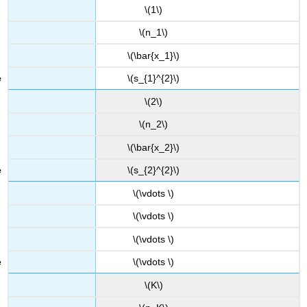
\(1\)
\(n_1\)
\(\bar{x_1}\)
\(s_{1}^{2}\)
\(2\)
\(n_2\)
\(\bar{x_2}\)
\(s_{2}^{2}\)
\(\vdots \)
\(\vdots \)
\(\vdots \)
\(\vdots \)
\(K\)