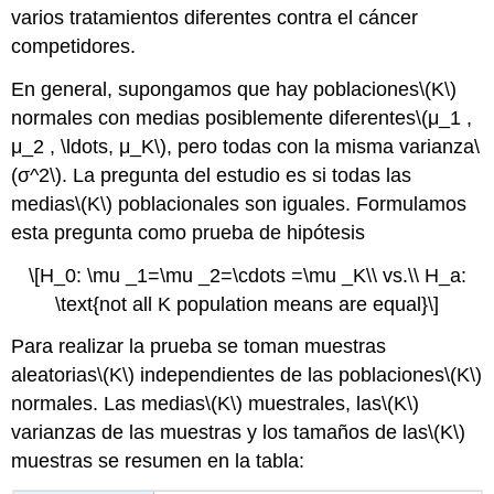
varios tratamientos diferentes contra el cáncer
competidores.
En general, supongamos que hay poblaciones
\(K\)
normales con medias posiblemente diferentes
\(μ_1 ,
μ_2 , \ldots, μ_K\)
, pero todas con la misma varianza
\
(σ^2\)
. La pregunta del estudio es si todas las
medias
\(K\)
poblacionales son iguales. Formulamos
esta pregunta como prueba de hipótesis
\[H_0: \mu _1=\mu _2=\cdots =\mu _K\\ vs.\\ H_a:
\text{not all K population means are equal}\]
Para realizar la prueba se toman muestras
aleatorias
\(K\)
independientes de las poblaciones
\(K\)
normales. Las medias
\(K\)
muestrales, las
\(K\)
varianzas de las muestras y los tamaños de las
\(K\)
muestras se resumen en la tabla: