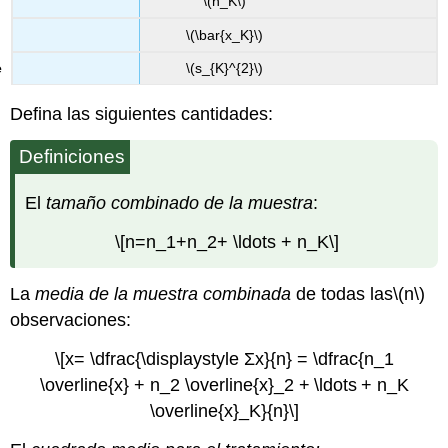
\(n_K\)
\(\bar{x_K}\)
\(s_{K}^{2}\)
Defina las siguientes cantidades:
Definiciones
El
tamaño combinado de la muestra
:
\[n=n_1+n_2+ \ldots + n_K\]
La
media de la muestra combinada
de todas las
\(n\)
observaciones:
\[x= \dfrac{\displaystyle Σx}{n} = \dfrac{n_1
\overline{x} + n_2 \overline{x}_2 + \ldots + n_K
\overline{x}_K}{n}\]