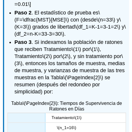
=0.01\]
Paso 2
. El estadístico de prueba es
\
(F=\dfrac{MST}{MSE}\)
con (desde
\(n=33\)
y
\
(K=3\)
) grados de libertad
\(df_1=K-1=3-1=2\)
y
\
(df_2=n-K=33-3=30\)
.
Paso 3
. Si indexamos la población de ratones
que reciben Tratamiento
\(1\)
por
\(1\)
,
Tratamiento
\(2\)
por
\(2\)
, y sin tratamiento por
\
(3\)
, entonces los tamaños de muestra, medias
de muestra, y varianzas de muestra de las tres
muestras en la Tabla
\(\PageIndex{2}\)
se
resumen (después del redondeo por
simplicidad) por:
Tabla
\(\PageIndex{2}\)
: Tiempos de Supervivencia de
Ratones en Días
Tratamiento
\(1\)
\(n_1=16\)