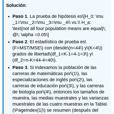
Solución
:
Paso 1
. La prueba de hipótesis es
\[H_0: \mu
_1=\mu _2=\mu _3=\mu _4\\ vs.\\ H_a:
\text{not all four population means are equal}\;
@\; \alpha =0.05\]
Paso 2
. El estadístico de prueba es
\
(F=MST/MSE\)
con (desde
\(n=44\)
y
\(K=4\)
)
grados de libertad
\(df_1=K-1=4-1=3\)
y
\
(df_2=n-K=44-4=40\)
.
Paso 3
. Si indexamos la población de las
carreras de matemáticas por
\(1\)
, las
especializaciones de inglés por
\(2\)
, las
carreras de educación por
\(3\)
, y las carreras
de biología por
\(4\)
, entonces los tamaños de
muestra, las medias muestrales y las varianzas
muestrales de las cuatro muestras en la Tabla
\
(\PageIndex{1}\)
se resumen (después del