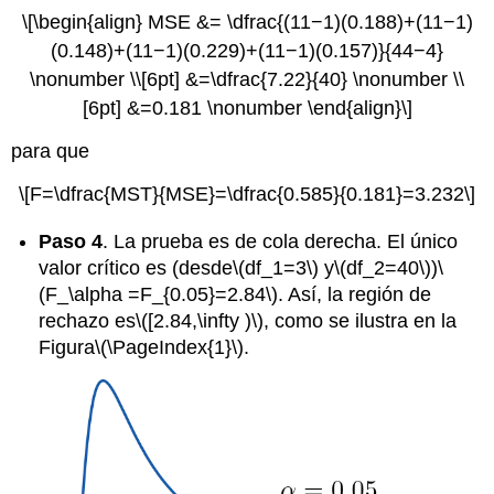
\[\begin{align} MSE &= \dfrac{(11−1)(0.188)+(11−1)
(0.148)+(11−1)(0.229)+(11−1)(0.157)}{44−4}
\nonumber \\[6pt] &=\dfrac{7.22}{40} \nonumber \\
[6pt] &=0.181 \nonumber \end{align}\]
para que
\[F=\dfrac{MST}{MSE}=\dfrac{0.585}{0.181}=3.232\]
Paso 4
. La prueba es de cola derecha. El único
valor crítico es (desde
\(df_1=3\)
y
\(df_2=40\)
)
\
(F_\alpha =F_{0.05}=2.84\)
. Así, la región de
rechazo es
\([2.84,\infty )\)
, como se ilustra en la
Figura
\(\PageIndex{1}\)
.