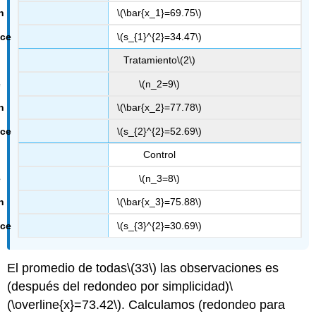
\(\bar{x_1}=69.75\)
\(s_{1}^{2}=34.47\)
Tratamiento
\(2\)
\(n_2=9\)
\(\bar{x_2}=77.78\)
\(s_{2}^{2}=52.69\)
Control
\(n_3=8\)
\(\bar{x_3}=75.88\)
\(s_{3}^{2}=30.69\)
El promedio de todas
\(33\)
las observaciones es
(después del redondeo por simplicidad)
\
(\overline{x}=73.42\)
. Calculamos (redondeo para