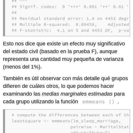
## ---

## Signif. codes:  0 '***' 0.001 '**' 0.01 '*'
## 

## Residual standard error: 1.4 on 4453 degree
## Multiple R-squared:  0.00458,    Adjusted R
## F-statistic:  4.1 on 5 and 4453 DF,  p-val
Esto nos dice que existe un efecto muy significativo
del estado civil (basado en la prueba F), aunque
representa una cantidad muy pequeña de varianza
(menos del 1%).
También es útil observar con más detalle qué grupos
difieren de cuáles otros, lo que podemos hacer
examinando las
medias marginales estimadas
para
emmeans ()
cada grupo utilizando la función
.
# compute the differences between each of the
leastsquare <-
emmeans
(lm_sleep_marriage, 

                      pairwise 
~
MaritalStatus
adjust=
"tukey"
)
