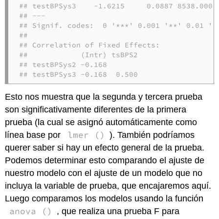
## testBPSys3    -1.6215     0.0887 8538.0000 
## ---

## Signif. codes:  0 '***' 0.001 '**' 0.01 '*'
## 

## Correlation of Fixed Effects:

##            (Intr) tsBPS2

## testBPSys2 -0.168       

## testBPSys3 -0.168  0.500
Esto nos muestra que la segunda y tercera prueba
son significativamente diferentes de la primera
prueba (la cual se asignó automáticamente como
lmer ()
línea base por
). También podríamos
querer saber si hay un efecto general de la prueba.
Podemos determinar esto comparando el ajuste de
nuestro modelo con el ajuste de un modelo que no
incluya la variable de prueba, que encajaremos aquí.
Luego comparamos los modelos usando la función
anova ()
, que realiza una prueba F para