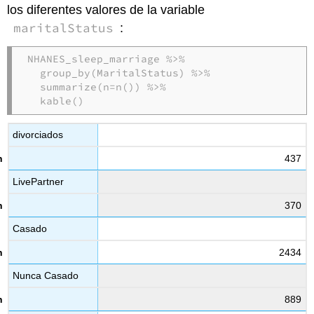
los diferentes valores de la variable
maritalStatus
:
NHANES_sleep_marriage 
%>%
group_by
(MaritalStatus) 
%>%
summarize
(
n=
n
()) 
%>%
kable
()
divorciados
437
LivePartner
370
Casado
2434
Nunca Casado
889