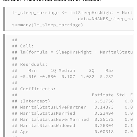
lm_sleep_marriage <-
lm
(SleepHrsNight 
~
Marit
data=
summary
(lm_sleep_marriage)
## 

## Call:

## lm(formula = SleepHrsNight ~ MaritalStatus
## 

## Residuals:

##    Min     1Q Median     3Q    Max 

## -5.016 -0.880  0.107  1.082  5.282 

## 

## Coefficients:

##                           Estimate Std. Err
## (Intercept)                6.51758    0.098
## MaritalStatusLivePartner   0.14373    0.098
## MaritalStatusMarried       0.23494    0.070
## MaritalStatusNeverMarried  0.25172    0.084
## MaritalStatusWidowed       0.26304    0.103
## Age                        0.00318    0.001