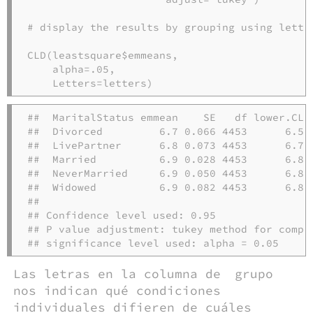
# display the results by grouping using lette
CLD
(leastsquare
$
emmeans, 

alpha=
.
05
,  

Letters=
letters)
##  MaritalStatus emmean    SE   df lower.CL u
##  Divorced         6.7 0.066 4453      6.5  
##  LivePartner      6.8 0.073 4453      6.7  
##  Married          6.9 0.028 4453      6.8  
##  NeverMarried     6.9 0.050 4453      6.8  
##  Widowed          6.9 0.082 4453      6.8  
## 

## Confidence level used: 0.95 

## P value adjustment: tukey method for compar
## significance level used: alpha = 0.05
Las letras en la columna de
grupo
nos indican qué condiciones
individuales difieren de cuáles