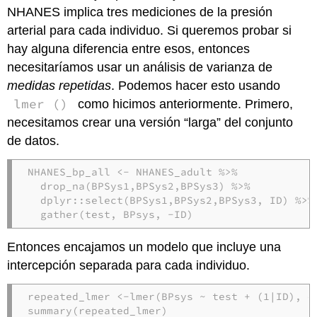
NHANES implica tres mediciones de la presión
arterial para cada individuo. Si queremos probar si
hay alguna diferencia entre esos, entonces
necesitaríamos usar un análisis de varianza de
medidas repetidas
. Podemos hacer esto usando
lmer ()
como hicimos anteriormente. Primero,
necesitamos crear una versión “larga” del conjunto
de datos.
NHANES_bp_all <-
NHANES_adult 
%>%
drop_na
(BPSys1,BPSys2,BPSys3) 
%>%
dplyr
::
select
(BPSys1,BPSys2,BPSys3, ID) 
%>%
gather
(test, BPsys, 
-
ID)
Entonces encajamos un modelo que incluye una
intercepción separada para cada individuo.
repeated_lmer <-
lmer
(BPsys 
~
test 
+
(
1
|
ID), 
d
summary
(repeated_lmer)