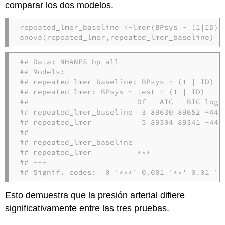
comparar los dos modelos.
repeated_lmer_baseline <-
lmer
(BPsys 
~
(
1
|
ID),
anova
(repeated_lmer,repeated_lmer_baseline)
## Data: NHANES_bp_all

## Models:

## repeated_lmer_baseline: BPsys ~ (1 | ID)

## repeated_lmer: BPsys ~ test + (1 | ID)

##                        Df   AIC   BIC logL
## repeated_lmer_baseline  3 89630 89652 -448
## repeated_lmer           5 89304 89341 -446
##                           

## repeated_lmer_baseline    

## repeated_lmer          ***

## ---

## Signif. codes:  0 '***' 0.001 '**' 0.01 '*
Esto demuestra que la presión arterial difiere
significativamente entre las tres pruebas.