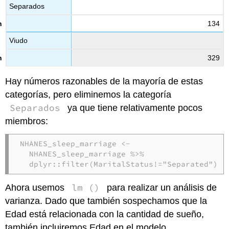
Separados
134
Viudo
329
Hay números razonables de la mayoría de estas
categorías, pero eliminemos la categoría
Separados
ya que tiene relativamente pocos
miembros:
NHANES_sleep_marriage 
%>%
dplyr
::
filter
(MaritalStatus
!=
"Separated"
)
lm ()
Ahora usemos
para realizar un análisis de
varianza. Dado que también sospechamos que la
Edad está relacionada con la cantidad de sueño,
también incluiremos Edad en el modelo.