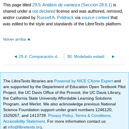
This page titled
29.5: Análisis de varianza (Sección 28.6.1)
is
shared under a
not declared
license and was authored, remixed,
and/or curated by
Russell A. Poldrack
via
source content
that
was edited to the style and standards of the LibreTexts platform.
Volver arriba
29.4: Comparación de observaciones pareadas (Sección 28.5)
30: Modelado estadístico práctico
The LibreTexts libraries are
Powered by NICE CXone Expert
and
are supported by the Department of Education Open Textbook Pilot
Project, the UC Davis Office of the Provost, the UC Davis Library,
the California State University Affordable Learning Solutions
Program, and Merlot. We also acknowledge previous National
Science Foundation support under grant numbers 1246120,
1525057, and 1413739.
Privacy Policy
.
Terms & Conditions
.
Accessibility Statement
. For more information contact us
at
info@libretexts.org
.