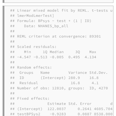
## Linear mixed model fit by REML. t-tests use
## lmerModLmerTest]

## Formula: BPsys ~ test + (1 | ID)

##    Data: NHANES_bp_all

## 

## REML criterion at convergence: 89301

## 

## Scaled residuals: 

##    Min     1Q Median     3Q    Max 

## -4.547 -0.513 -0.005  0.495  4.134 

## 

## Random effects:

##  Groups   Name        Variance Std.Dev.

##  ID       (Intercept) 280.9    16.8    

##  Residual              16.8     4.1    

## Number of obs: 12810, groups:  ID, 4270

## 

## Fixed effects:

##              Estimate Std. Error        df 
## (Intercept)  122.0037     0.2641 4605.7049 
## testBPSys2    -0.9283     0.0887 8538.0000 