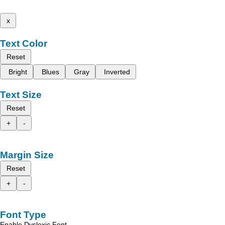
x
Text Color
Reset
Bright
Blues
Gray
Inverted
Text Size
Reset
+
-
Margin Size
Reset
+
-
Font Type
Enable Dyslexic Font